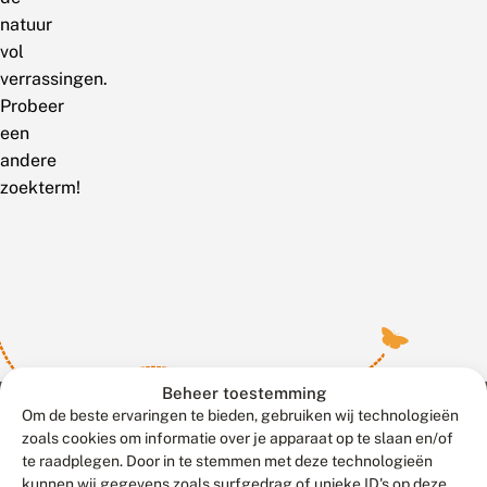
natuur
vol
verrassingen.
Probeer
een
andere
zoekterm!
Beheer toestemming
Om de beste ervaringen te bieden, gebruiken wij technologieën
zoals cookies om informatie over je apparaat op te slaan en/of
te raadplegen. Door in te stemmen met deze technologieën
Meld waarnemingen
© 2026 Vlinderstichting
kunnen wij gegevens zoals surfgedrag of unieke ID's op deze