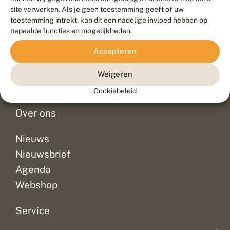
Duurzaam ontwikkeld door
Go2People
, ontworpen door
site verwerken. Als je geen toestemming geeft of uw
Blue Field Agency
toestemming intrekt, kan dit een nadelige invloed hebben op
Privacy
bepaalde functies en mogelijkheden.
Contact
Disclaimer
Accepteren
Sitemap
Veelgestelde vragen
Waarnemingen
Weigeren
Doneer
Cookiebeleid
Over ons
Nieuws
Nieuwsbrief
Agenda
Webshop
Service