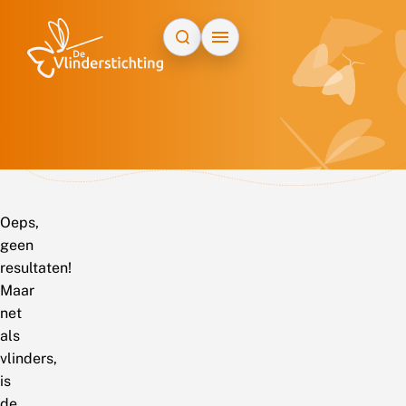
Doorgaan naar inhoud
Oeps,
geen
resultaten!
Maar
net
als
vlinders,
is
de