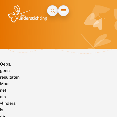
Doorgaan naar inhoud
Oeps,
geen
resultaten!
Maar
net
als
vlinders,
is
de