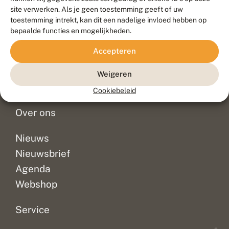
Duurzaam ontwikkeld door
Go2People
, ontworpen door
site verwerken. Als je geen toestemming geeft of uw
Blue Field Agency
toestemming intrekt, kan dit een nadelige invloed hebben op
Privacy
bepaalde functies en mogelijkheden.
Contact
Disclaimer
Accepteren
Sitemap
Veelgestelde vragen
Waarnemingen
Weigeren
Doneer
Cookiebeleid
Over ons
Nieuws
Nieuwsbrief
Agenda
Webshop
Service