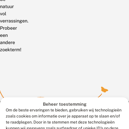
natuur
vol
verrassingen.
Probeer
een
andere
zoekterm!
Beheer toestemming
Om de beste ervaringen te bieden, gebruiken wij technologieën
zoals cookies om informatie over je apparaat op te slaan en/of
te raadplegen. Door in te stemmen met deze technologieën
Meld waarnemingen
© 2026 Vlinderstichting
kunnen wij gegevens zoals surfgedrag of unieke ID's op deze