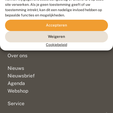
Duurzaam ontwikkeld door
Go2People
, ontworpen door
site verwerken. Als je geen toestemming geeft of uw
Blue Field Agency
toestemming intrekt, kan dit een nadelige invloed hebben op
Privacy
bepaalde functies en mogelijkheden.
Contact
Disclaimer
Accepteren
Sitemap
Veelgestelde vragen
Waarnemingen
Weigeren
Doneer
Cookiebeleid
Over ons
Nieuws
Nieuwsbrief
Agenda
Webshop
Service