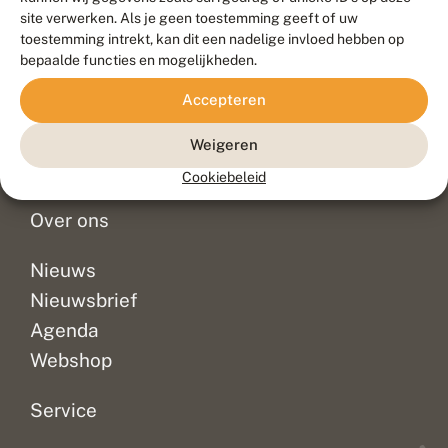
Duurzaam ontwikkeld door
Go2People
, ontworpen door
site verwerken. Als je geen toestemming geeft of uw
Blue Field Agency
toestemming intrekt, kan dit een nadelige invloed hebben op
Privacy
bepaalde functies en mogelijkheden.
Contact
Disclaimer
Accepteren
Sitemap
Veelgestelde vragen
Waarnemingen
Weigeren
Doneer
Cookiebeleid
Over ons
Nieuws
Nieuwsbrief
Agenda
Webshop
Service