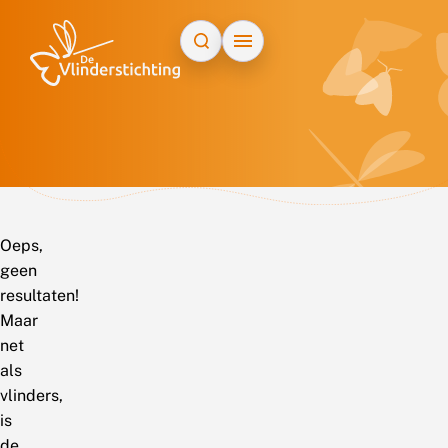
Doorgaan naar inhoud
Oeps,
geen
resultaten!
Maar
net
als
vlinders,
is
de