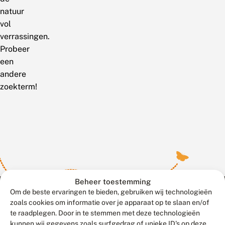
natuur
vol
verrassingen.
Probeer
een
andere
zoekterm!
Beheer toestemming
Om de beste ervaringen te bieden, gebruiken wij technologieën
zoals cookies om informatie over je apparaat op te slaan en/of
te raadplegen. Door in te stemmen met deze technologieën
Meld waarnemingen
© 2026 Vlinderstichting
kunnen wij gegevens zoals surfgedrag of unieke ID's op deze