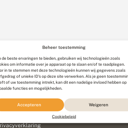
Beheer toestemming
 de beste ervaringen te bieden, gebruiken wij technologieën zoals
okies om informatie over je apparaat op te slaan en/of te raadplegen.
or in te stemmen met deze technologieën kunnen wij gegevens zoals
rfgedrag of unieke ID's op deze site verwerken. Als je geen toestemmi
eft of uw toestemming intrekt, kan dit een nadelige invloed hebben op
paalde functies en mogelijkheden.
ef
olofon
Accepteren
Weigeren
isclaimer
erantwoording
Cookiebeleid
am ontwikkeld door
Go2People
, ontworpen door
Blue Field Agency
|
Pr
rivacyverklaring