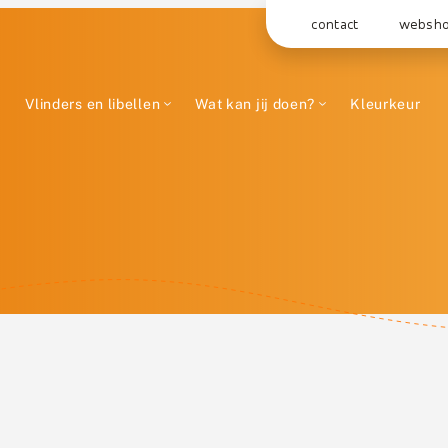
contact
websh
Vlinders en libellen
Wat kan jij doen?
Kleurkeur