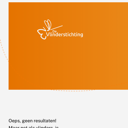
Doorgaan naar inhoud
Oeps, geen resultaten!
Maar net als vlinders, is