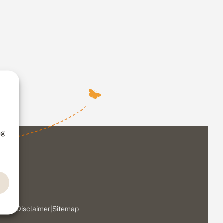
ng
ivacy
|
Disclaimer
|
Sitemap