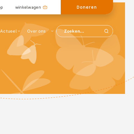
Doneren
op
winkelwagen
Actueel
Over ons