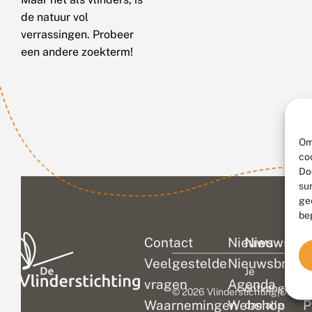
de natuur vol
verrassingen. Probeer
een andere zoekterm!
Om
co
Do
su
ge
be
Contact
Nieuws
Nieuwsbri
C
Veelgestelde
Nieuwsbrief
D
Je
vragen
Agenda
V
ontvangt
© 2026 Vlinderstichting
|
Duurza
Waarnemingen
Webshop
P
dan alle