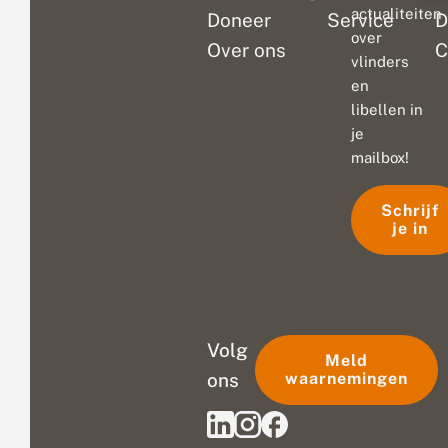
actualiteiten
Doneer
Service
D
over
Over ons
C
vlinders
en
libellen in
je
mailbox!
Schrijf
je in
Volg
Meld
ons
waarnemingen