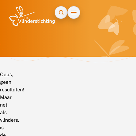
Doorgaan naar inhoud
Oeps,
geen
resultaten!
Maar
net
als
vlinders,
is
de