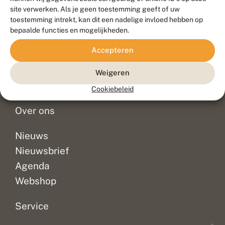
Duurzaam ontwikkeld door
Go2People
, ontworpen door
site verwerken. Als je geen toestemming geeft of uw
Blue Field Agency
toestemming intrekt, kan dit een nadelige invloed hebben op
Privacy
bepaalde functies en mogelijkheden.
Contact
Disclaimer
Accepteren
Sitemap
Veelgestelde vragen
Waarnemingen
Weigeren
Doneer
Cookiebeleid
Over ons
Nieuws
Nieuwsbrief
Agenda
Webshop
Service