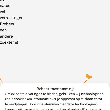
natuur
vol
verrassingen.
Probeer
een
andere
zoekterm!
Beheer toestemming
Om de beste ervaringen te bieden, gebruiken wij technologieën
zoals cookies om informatie over je apparaat op te slaan en/of
te raadplegen. Door in te stemmen met deze technologieën
Meld waarnemingen
© 2026 Vlinderstichting
kunnen wij gegevens zoals surfgedrag of unieke ID's op deze