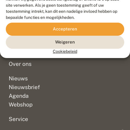
Duurzaam ontwikkeld door
Go2People
, ontworpen door
site verwerken. Als je geen toestemming geeft of uw
Blue Field Agency
toestemming intrekt, kan dit een nadelige invloed hebben op
Privacy
bepaalde functies en mogelijkheden.
Contact
Disclaimer
Accepteren
Sitemap
Veelgestelde vragen
Waarnemingen
Weigeren
Doneer
Cookiebeleid
Over ons
Nieuws
Nieuwsbrief
Agenda
Webshop
Service