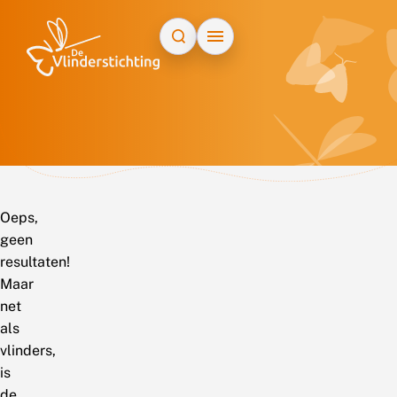
Doorgaan naar inhoud
Oeps,
geen
resultaten!
Maar
net
als
vlinders,
is
de