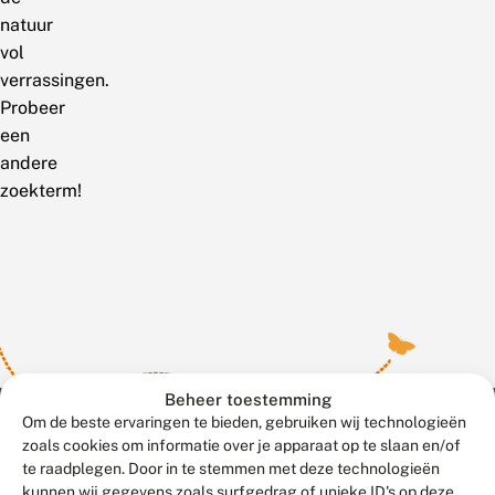
natuur
vol
verrassingen.
Probeer
een
andere
zoekterm!
Beheer toestemming
Om de beste ervaringen te bieden, gebruiken wij technologieën
zoals cookies om informatie over je apparaat op te slaan en/of
te raadplegen. Door in te stemmen met deze technologieën
Meld waarnemingen
© 2026 Vlinderstichting
kunnen wij gegevens zoals surfgedrag of unieke ID's op deze