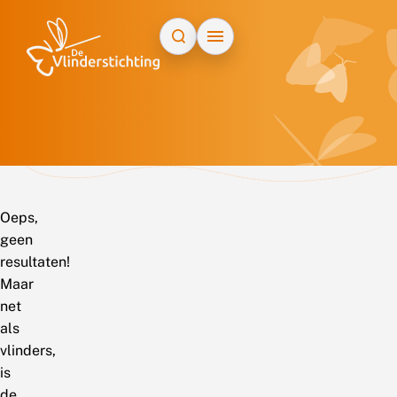
Doorgaan naar inhoud
Oeps,
geen
resultaten!
Maar
net
als
vlinders,
is
de