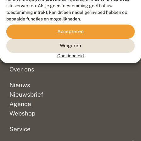
Duurzaam ontwikkeld door
Go2People
, ontworpen door
site verwerken. Als je geen toestemming geeft of uw
Blue Field Agency
toestemming intrekt, kan dit een nadelige invloed hebben op
Privacy
bepaalde functies en mogelijkheden.
Contact
Disclaimer
Accepteren
Sitemap
Veelgestelde vragen
Waarnemingen
Weigeren
Doneer
Cookiebeleid
Over ons
Nieuws
Nieuwsbrief
Agenda
Webshop
Service