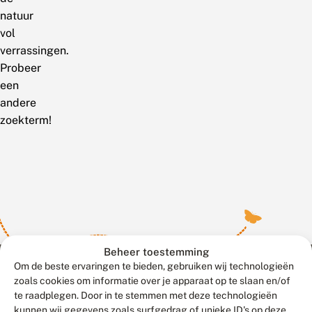
natuur
vol
verrassingen.
Probeer
een
andere
zoekterm!
Beheer toestemming
Om de beste ervaringen te bieden, gebruiken wij technologieën
zoals cookies om informatie over je apparaat op te slaan en/of
te raadplegen. Door in te stemmen met deze technologieën
Meld waarnemingen
© 2026 Vlinderstichting
kunnen wij gegevens zoals surfgedrag of unieke ID's op deze