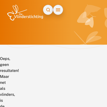
Doorgaan naar inhoud
Oeps,
geen
resultaten!
Maar
net
als
vlinders,
is
de