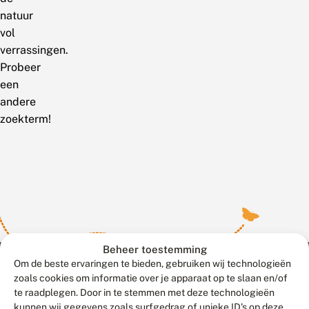
natuur
vol
verrassingen.
Probeer
een
andere
zoekterm!
Beheer toestemming
Om de beste ervaringen te bieden, gebruiken wij technologieën
zoals cookies om informatie over je apparaat op te slaan en/of
te raadplegen. Door in te stemmen met deze technologieën
Meld waarnemingen
© 2026 Vlinderstichting
kunnen wij gegevens zoals surfgedrag of unieke ID's op deze