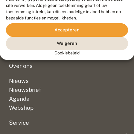
Duurzaam ontwikkeld door
Go2People
, ontworpen door
site verwerken. Als je geen toestemming geeft of uw
Blue Field Agency
toestemming intrekt, kan dit een nadelige invloed hebben op
Privacy
bepaalde functies en mogelijkheden.
Contact
Disclaimer
Accepteren
Sitemap
Veelgestelde vragen
Waarnemingen
Weigeren
Doneer
Cookiebeleid
Over ons
Nieuws
Nieuwsbrief
Agenda
Webshop
Service