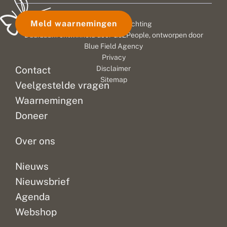
industrie.
o
f
Hoe
t
Meld waarnemingen
© 2026 Vlinderstichting
komen
e
Duurzaam ontwikkeld door
Go2People
, ontworpen door
we
m
Blue Field Agency
te
e
Privacy
t
weten
e
Contact
Disclaimer
of
n
Sitemap
het
Veelgestelde vragen
ontwikkelde
Waarnemingen
overheidsbeleid
ook
Doneer
effectief...
Over ons
Nieuws
Nieuwsbrief
Agenda
Webshop