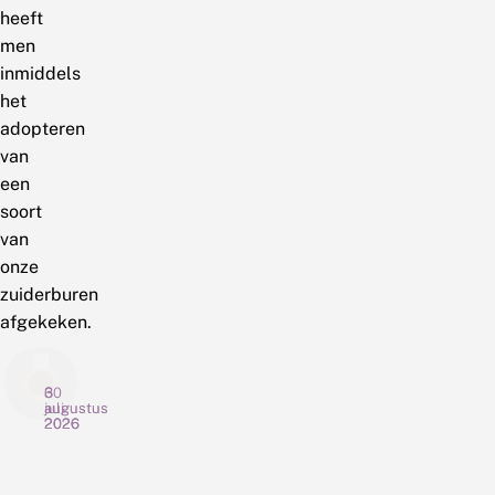
heeft
men
inmiddels
het
adopteren
van
een
soort
van
onze
zuiderburen
afgekeken.
6
3
30
augustus
augustus
juli
2026
2026
2026
G
N
C
r
i
h