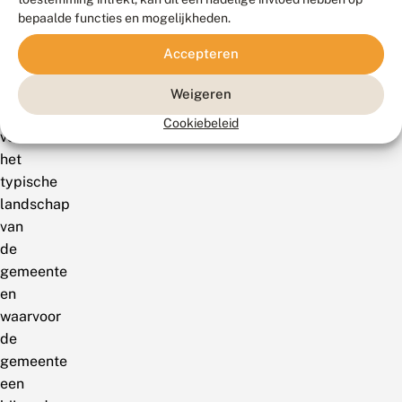
voorkomt
bepaalde functies en mogelijkheden.
of
die
Accepteren
de
ambassadeur
Weigeren
is
Cookiebeleid
voor
het
typische
landschap
van
de
gemeente
en
waarvoor
de
gemeente
een