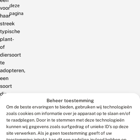
een
deze
voor
pagina
haar
streek
typische
plant-
of
diersoort
te
adopteren,
een
soort
die
Beheer toestemming
bijna
Om de beste ervaringen te bieden, gebruiken wij technologieën
uitsluitend
zoals cookies om informatie over je apparaat op te slaan en/of
in
te raadplegen. Door in te stemmen met deze technologieën
die
kunnen wij gegevens zoals surfgedrag of unieke ID's op deze
gemeente
site verwerken. Als je geen toestemming geeft of uw
toestemming intrekt, kan dit een nadelige invloed hebben op