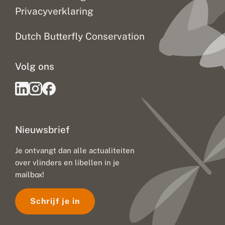
i
Privacyverklaring
m
a
a
Dutch Butterfly Conservation
t
v
e
Volg ons
r
a
n
d
e
r
i
Nieuwsbrief
n
g
:
Je ontvangt dan alle actualiteiten
u
over vlinders en libellen in je
i
t
mailbox!
d
a
Schrijf je in
g
i
n