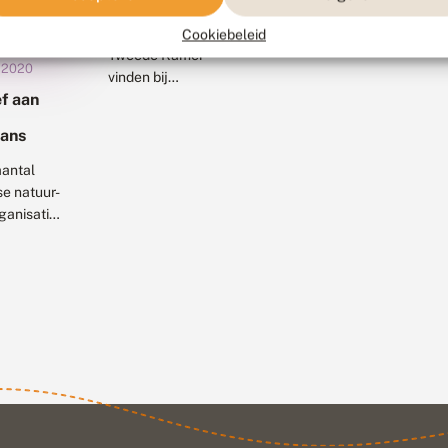
#mijnnatuurblijft
De leden van de
Cookiebeleid
Tweede Kamer
 2020
vinden bij
f aan
terugkomst van hun
reces een mooie
ans
nieuwjaarswens in
hun postbakje. De
aantal
wens is afgedrukt
e natuur-
bij de prachtige...
ganisaties
 ernstige
r het
appelijke
eleid van
se
nisters
opees
 Daarom...