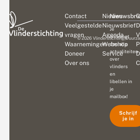
Contact
Nieuws
Nieuwsbri
C
Veelgestelde
Nieuwsbrief
D
Je
vragen
Agenda
V
ontvangt
© 2026 Vlinderstichting
|
Duurza
Waarnemingen
Webshop
P
dan alle
actualiteiten
Doneer
Service
D
over
Over ons
C
vlinders
en
libellen in
je
mailbox!
Schrijf
je in