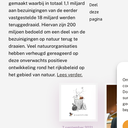
gemaakt waarbij in totaal 1,1 miljard
Deel
aan bezuinigingen van de eerder
deze
vastgestelde 18 miljard werden
pagina
teruggedraaid. Hiervan zijn 200
miljoen bedoeld om een deel van de
bezuinigingen op natuur terug te
draaien. Veel natuurorganisaties
hebben verheugd gereageerd op
deze onverwachts positieve
ontwikkeling rond het rijksbeleid op
het gebied van natuur.
Lees verder.
Om
co
Do
su
ge
be
7 september 2021