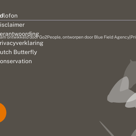
ef
olofon
isclaimer
erantwoording
am ontwikkeld door
Go2People
, ontworpen door
Blue Field Agency
|
Pr
rivacyverklaring
utch Butterfly
onservation