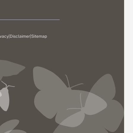
ivacy
|
Disclaimer
|
Sitemap