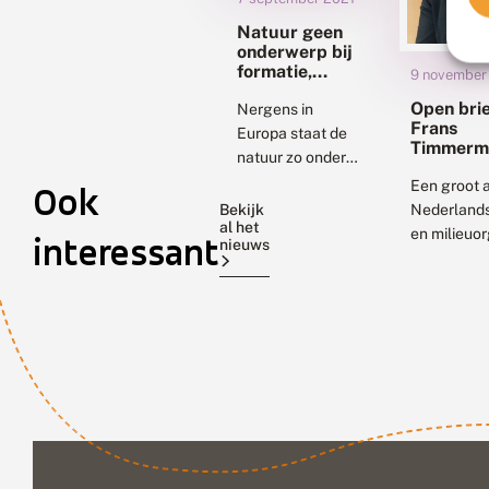
Natuur geen
onderwerp bij
formatie,
9 november
organisaties
Open brie
vrezen
Nergens in
Frans
negeerakkoord
Europa staat de
Timmerm
natuur zo onder
druk als in
Een groot 
Ook
Nederland.
Bekijk
Nederlands
al het
Geruisloos
en milieuor
interessant
nieuws
verdwijnen niet
maakt zich
alleen zeldzame,
zorgen ove
maar ook heel
nieuwe
gewone planten
Gemeensch
en dieren uit...
Landbouwb
de Europe
landbouwmi
en het Eur
Parlement.