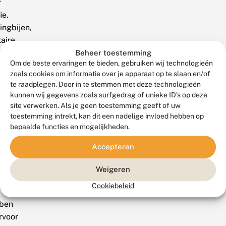
r
ie.
ingbijen,
taire
n
Beheer toestemming
Om de beste ervaringen te bieden, gebruiken wij technologieën
zoals cookies om informatie over je apparaat op te slaan en/of
mels
te raadplegen. Door in te stemmen met deze technologieën
kunnen wij gegevens zoals surfgedrag of unieke ID's op deze
site verwerken. Als je geen toestemming geeft of uw
mige
toestemming intrekt, kan dit een nadelige invloed hebben op
bepaalde functies en mogelijkheden.
htvlindersoorten
Accepteren
angrijke
Weigeren
uivers.
Cookiebeleid
ben
rvoor