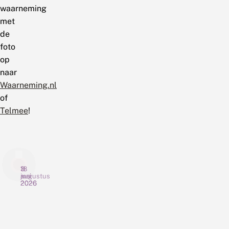
waarneming
met
de
foto
op
naar
Waarneming.nl
of
Telmee
!
3
11
18
augustus
juni
mei
2026
2026
2026
N
H
W
i
o
o
e
e
r
u
h
d