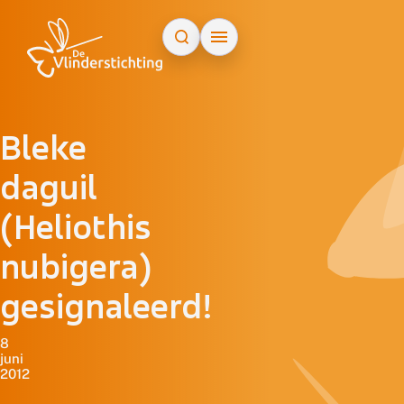
Doorgaan naar inhoud
Bleke
daguil
(Heliothis
nubigera)
gesignaleerd!
8
juni
2012