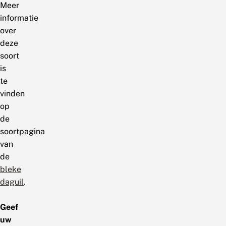
Meer
informatie
over
deze
soort
is
te
vinden
op
de
soortpagina
van
de
bleke
daguil
.
Geef
uw