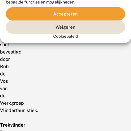
van
bepaalde functies en mogelijkheden.
Waarneming.nl
Accepteren
werd
deze
Weigeren
determinatie
Cookiebeleid
al
snel
bevestigd
door
Rob
de
Vos
van
de
Werkgroep
Vlinderfaunistiek.
Trekvlinder