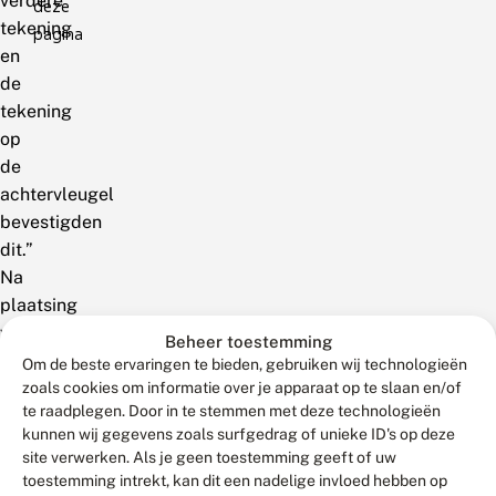
verdere
deze
tekening
pagina
en
de
tekening
op
de
achtervleugel
bevestigden
dit.”
Na
plaatsing
van
Beheer toestemming
de
Om de beste ervaringen te bieden, gebruiken wij technologieën
foto
zoals cookies om informatie over je apparaat op te slaan en/of
te raadplegen. Door in te stemmen met deze technologieën
op
kunnen wij gegevens zoals surfgedrag of unieke ID's op deze
het
site verwerken. Als je geen toestemming geeft of uw
forum
toestemming intrekt, kan dit een nadelige invloed hebben op