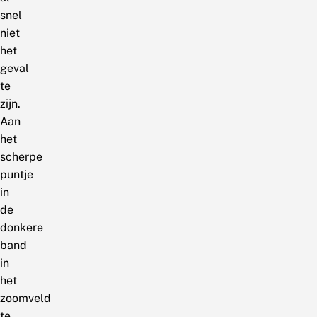
snel
niet
het
geval
te
zijn.
Aan
het
scherpe
puntje
in
de
donkere
band
in
het
zoomveld
te