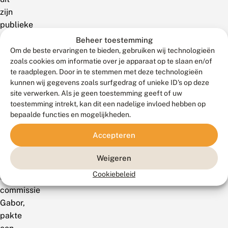
zijn
publieke
agenda.
Beheer toestemming
Hij
Om de beste ervaringen te bieden, gebruiken wij technologieën
zoals cookies om informatie over je apparaat op te slaan en/of
nam
te raadplegen. Door in te stemmen met deze technologieën
het
kunnen wij gegevens zoals surfgedrag of unieke ID's op deze
rapport
site verwerken. Als je geen toestemming geeft of uw
over
toestemming intrekt, kan dit een nadelige invloed hebben op
de
bepaalde functies en mogelijkheden.
Oostvaardersplassen
Accepteren
in
ontvangst
Weigeren
van
Cookiebeleid
de
commissie
Gabor,
pakte