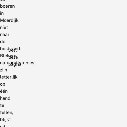
boeren
in
Moerdijk,
níet
naar
de
bosbrand.
Deel
Blekers
deze
natuuruitstapjes
pagina
zijn
letterlijk
op
één
hand
te
tellen,
blijkt
uit