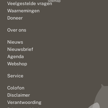
Sitemap
e
n
Veelgestelde vragen
doen
veel
op
e
?
met
soorten
mooie
n
Waarnemingen
de
ontbreken
zonnige
v
Doneer
e
kracht
helemaal
dagen,
r
van
zo...
vanaf...
v
Over ons
verhalen...
o
l
g
Nieuws
Nieuwsbrief
Agenda
Webshop
Service
Colofon
Disclaimer
Verantwoording