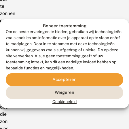
te
zonnen
op
Beheer toestemming
de
Om de beste ervaringen te bieden, gebruiken wij technologieën
dovenetel.
zoals cookies om informatie over je apparaat op te slaan en/of
De
te raadplegen. Door in te stemmen met deze technologieën
tempreratuur
kunnen wij gegevens zoals surfgedrag of unieke ID's op deze
site verwerken. Als je geen toestemming geeft of uw
was
toestemming intrekt, kan dit een nadelige invloed hebben op
dan
bepaalde functies en mogelijkheden.
ook
nog
Accepteren
geen
10
Weigeren
graden,
Cookiebeleid
dus
die
zon
was