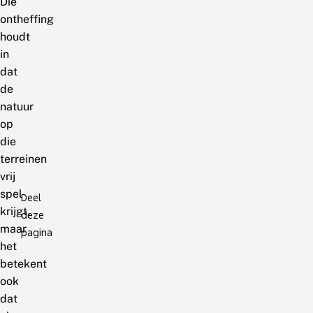
Die
ontheffing
houdt
in
dat
de
natuur
op
die
terreinen
vrij
spel
Deel
krijgt,
deze
maar
pagina
het
betekent
ook
dat