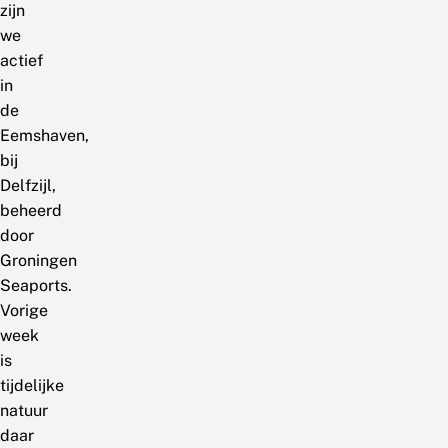
zijn
we
actief
in
de
Eemshaven,
bij
Delfzijl,
beheerd
door
Groningen
Seaports.
Vorige
week
is
tijdelijke
natuur
daar