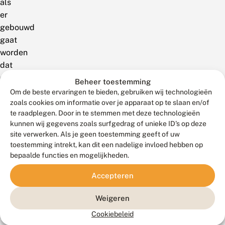
als
er
gebouwd
gaat
worden
dat
die
Beheer toestemming
natuurwaarden
Om de beste ervaringen te bieden, gebruiken wij technologieën
geen
zoals cookies om informatie over je apparaat op te slaan en/of
te raadplegen. Door in te stemmen met deze technologieën
problemen
kunnen wij gegevens zoals surfgedrag of unieke ID's op deze
opleveren.De
site verwerken. Als je geen toestemming geeft of uw
Vlinderstichting
toestemming intrekt, kan dit een nadelige invloed hebben op
is
bepaalde functies en mogelijkheden.
een
Accepteren
van
de
Weigeren
partners
Cookiebeleid
in