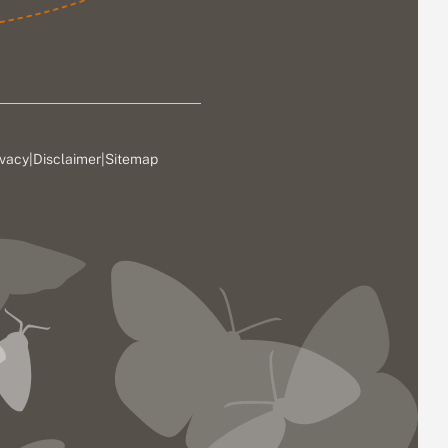
ivacy
|
Disclaimer
|
Sitemap