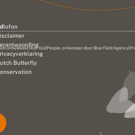
ef
olofon
isclaimer
erantwoording
am ontwikkeld door
Go2People
, ontworpen door
Blue Field Agency
|
Pr
rivacyverklaring
utch Butterfly
onservation