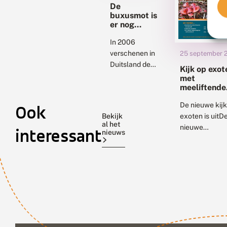
De
buxusmot is
er nog
steeds
In 2006
verschenen in
25 september 
Duitsland de
Kijk op exot
eerste
met
buxusmotten.
meeliftende
vakantiegas
Waarschijnlijk
De nieuwe kijk
Ook
waren ze
Bekijk
exoten is uitD
meegekomen
al het
nieuwe
interessant
met
nieuws
exotennieuwsb
plantmateriaal
is uit waarin
uit Japan. Een
aandacht voor
jaar later
dieren en plan
waren er ook
die in ons land
meldingen uit
terechtkomen
Nederland...
omdat ze zijn..