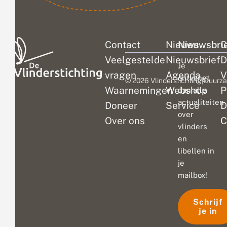
Contact
Nieuws
Nieuwsbri
C
Veelgestelde
Nieuwsbrief
D
Je
vragen
Agenda
V
ontvangt
© 2026 Vlinderstichting
|
Duurza
Waarnemingen
Webshop
P
dan alle
actualiteiten
Doneer
Service
D
over
Over ons
C
vlinders
en
libellen in
je
mailbox!
Schrijf
je in