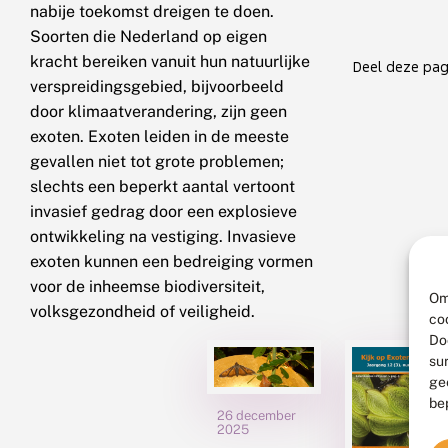
nabije toekomst dreigen te doen.
Soorten die Nederland op eigen
kracht bereiken vanuit hun natuurlijke
Deel deze pag
verspreidingsgebied, bijvoorbeeld
door klimaatverandering, zijn geen
exoten. Exoten leiden in de meeste
gevallen niet tot grote problemen;
slechts een beperkt aantal vertoont
invasief gedrag door een explosieve
ontwikkeling na vestiging. Invasieve
exoten kunnen een bedreiging vormen
voor de inheemse biodiversiteit,
Om
volksgezondheid of veiligheid.
co
Do
su
ge
be
26 december
2025