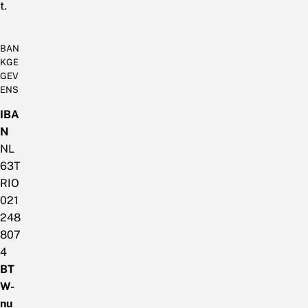
t.
BAN
KGE
GEV
ENS
IBA
N
NL
63T
RIO
021
248
807
4
BT
W-
nu