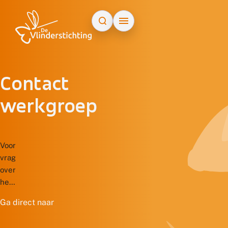
Doorgaan naar inhoud
Contact
werkgroep
Voor
vragen
over
het
donateurschap,
Ga direct naar
administratieve
wijzigingen