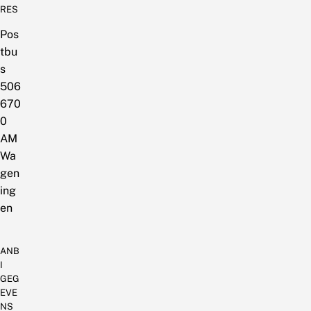
RES
Pos
tbu
s
506
670
0
AM
Wa
gen
ing
en
ANB
I
GEG
EVE
NS