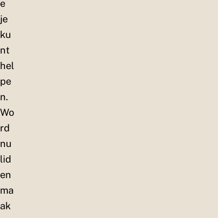
e
je
ku
nt
hel
pe
n.
Wo
rd
nu
lid
en
ma
ak