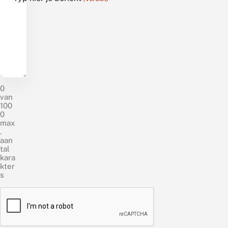
0
van
100
0
max
.
aan
tal
kara
kter
s
C
A
P
T
C