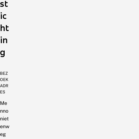
st
ic
ht
in
g
BEZ
OEK
ADR
ES
Me
nno
niet
enw
eg