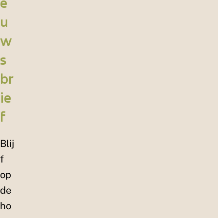
e
u
w
s
br
ie
f
Blij
f
op
de
ho