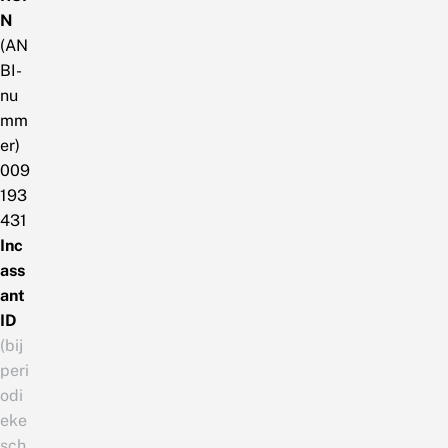
N
(AN
BI-
nu
mm
er)
009
193
431
Inc
ass
ant
ID
(bij
peri
odi
eke
sch