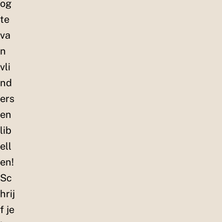
og
te
va
n
vli
nd
ers
en
lib
ell
en!
Sc
hrij
f je