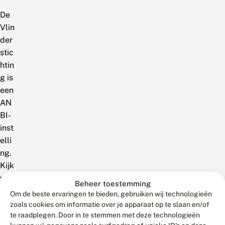
De
Vlin
der
stic
htin
g is
een
AN
BI-
inst
elli
ng.
Kijk
voo
Beheer toestemming
r
Om de beste ervaringen te bieden, gebruiken wij technologieën
me
zoals cookies om informatie over je apparaat op te slaan en/of
er
te raadplegen. Door in te stemmen met deze technologieën