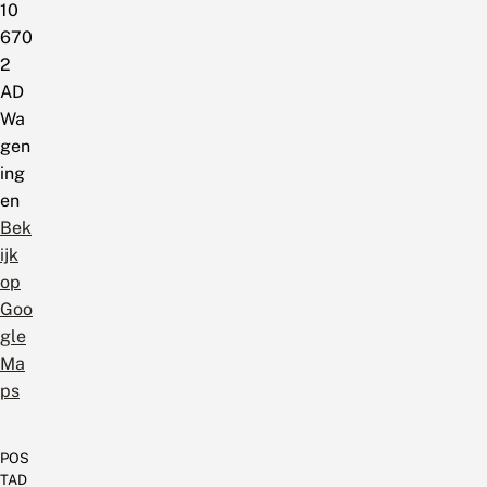
10
670
2
AD
Wa
gen
ing
en
Bek
ijk
op
Goo
gle
Ma
ps
POS
TAD