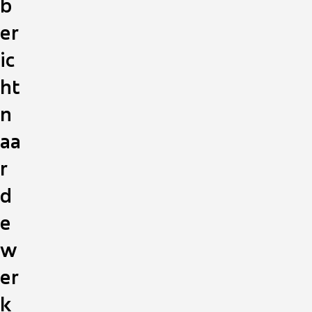
b
er
ic
ht
n
aa
r
d
e
w
er
k