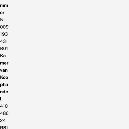
mm
er
NL
009
193
431
B01
Ka
mer
van
Koo
pha
nde
l
410
486
24
RSI