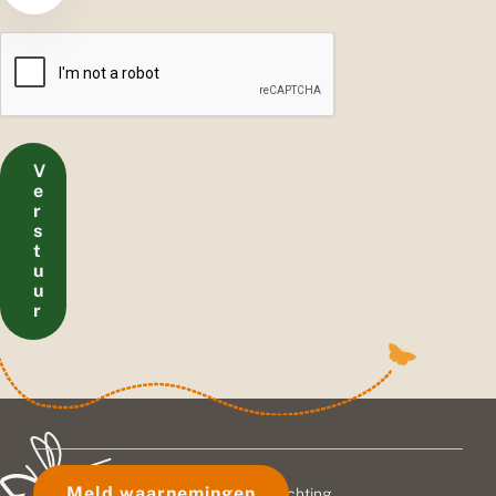
r
n
C
a
A
a
P
m
T
C
H
A
V
e
r
s
t
u
u
r
Meld waarnemingen
© 2026 Vlinderstichting