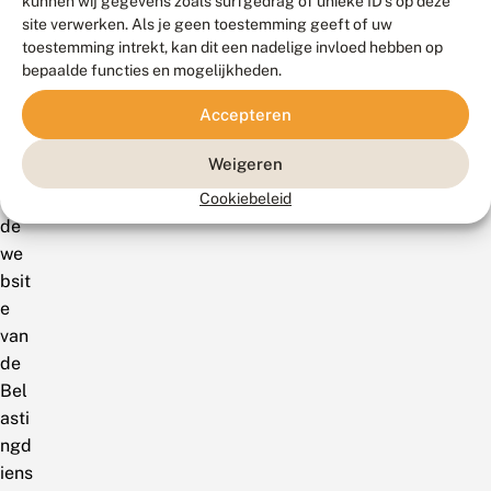
kunnen wij gegevens zoals surfgedrag of unieke ID's op deze
info
site verwerken. Als je geen toestemming geeft of uw
rma
toestemming intrekt, kan dit een nadelige invloed hebben op
tie
bepaalde functies en mogelijkheden.
ove
Accepteren
r
AN
Weigeren
BI
op
Cookiebeleid
de
we
bsit
e
van
de
Bel
asti
ngd
iens