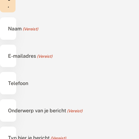
.
Naam
(Vereist)
E-mailadres
(Vereist)
Telefoon
Onderwerp van je bericht
(Vereist)
Typ hier je bericht
(Vereist)