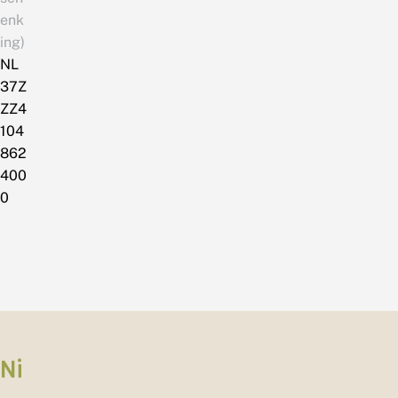
enk
ing)
NL
37Z
ZZ4
104
862
400
0
Ni