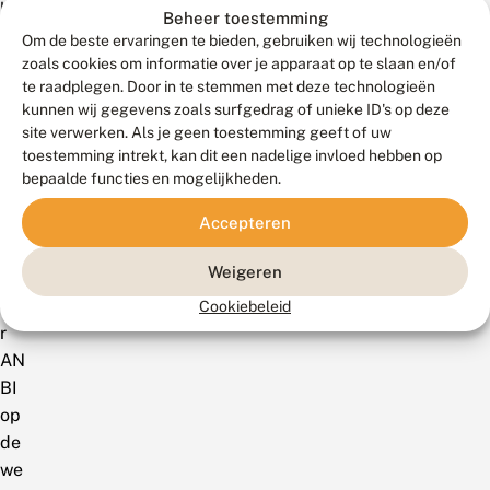
inst
Beheer toestemming
elli
Om de beste ervaringen te bieden, gebruiken wij technologieën
ng.
zoals cookies om informatie over je apparaat op te slaan en/of
Kijk
te raadplegen. Door in te stemmen met deze technologieën
kunnen wij gegevens zoals surfgedrag of unieke ID's op deze
voo
site verwerken. Als je geen toestemming geeft of uw
r
toestemming intrekt, kan dit een nadelige invloed hebben op
me
bepaalde functies en mogelijkheden.
er
Accepteren
info
rma
Weigeren
tie
ove
Cookiebeleid
r
AN
BI
op
de
we