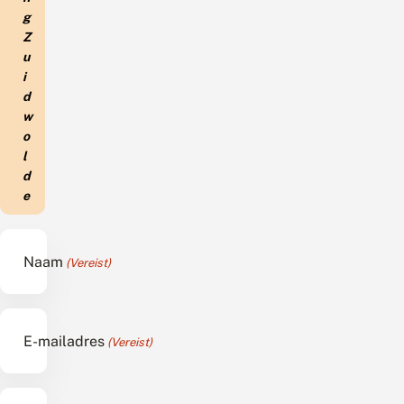
g
Z
u
i
d
w
o
l
d
e
Naam
(Vereist)
E-mailadres
(Vereist)