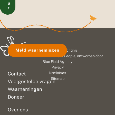
u
r
Meld waarnemingen
© 2026 Vlinderstichting
Duurzaam ontwikkeld door
Go2People
, ontworpen door
Blue Field Agency
Privacy
Contact
Disclaimer
Sitemap
Veelgestelde vragen
Waarnemingen
Doneer
Over ons