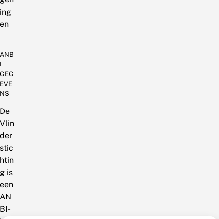
ing
en
ANB
I
GEG
EVE
NS
De
Vlin
der
stic
htin
g is
een
AN
BI-