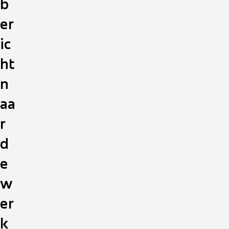
b
er
ic
ht
n
aa
r
d
e
w
er
k