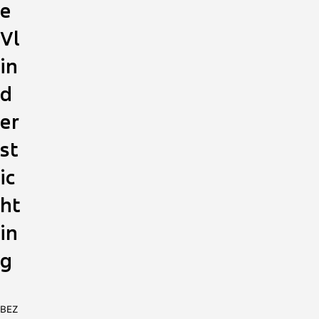
e
Vl
in
d
er
st
ic
ht
in
g
BEZ