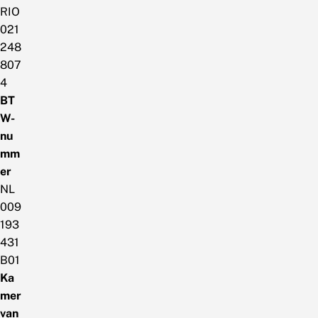
RIO
021
248
807
4
BT
W-
nu
mm
er
NL
009
193
431
B01
Ka
mer
van