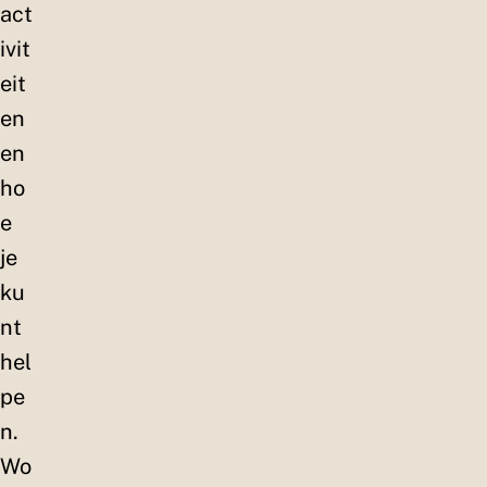
act
ivit
eit
en
en
ho
e
je
ku
nt
hel
pe
n.
Wo