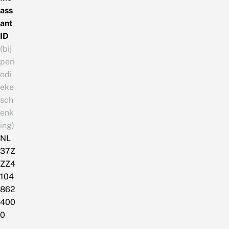
ass
ant
ID
(bij
peri
odi
eke
sch
enk
ing)
NL
37Z
ZZ4
104
862
400
0