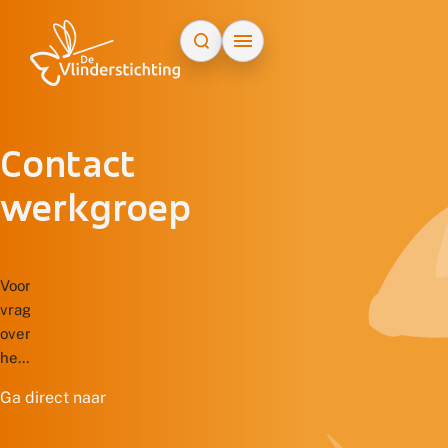
Doorgaan naar inhoud
Contact
werkgroep
Voor
vragen
over
het
donateurschap,
Ga direct naar
administratieve
wijzigingen