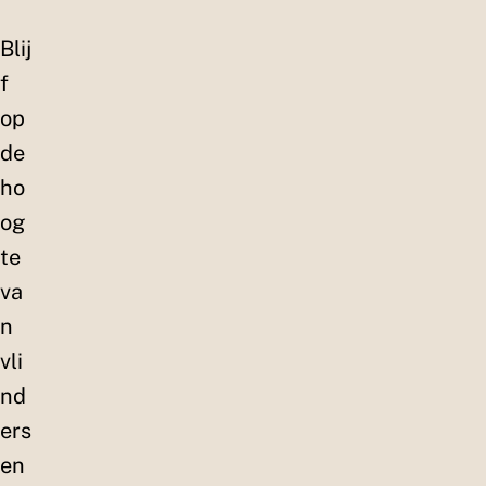
Blij
f
op
de
ho
og
te
va
n
vli
nd
ers
en