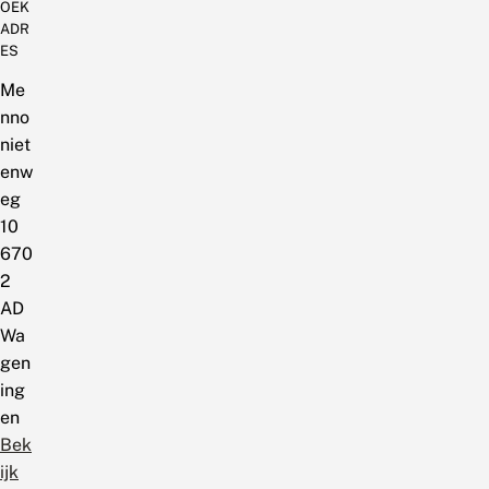
OEK
ADR
ES
Me
nno
niet
enw
eg
10
670
2
AD
Wa
gen
ing
en
Bek
ijk