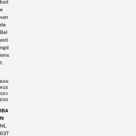
bsit
e
van
de
Bel
asti
ngd
iens
t.
BAN
KGE
GEV
ENS
IBA
N
NL
63T