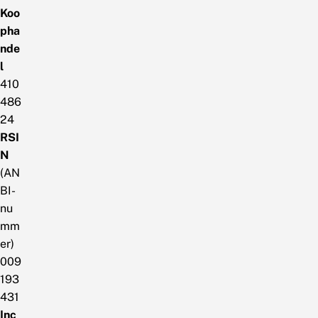
Koo
pha
nde
l
410
486
24
RSI
N
(AN
BI-
nu
mm
er)
009
193
431
Inc