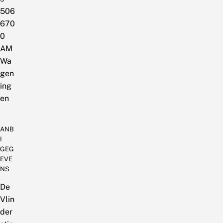
506
670
0
AM
Wa
gen
ing
en
ANB
I
GEG
EVE
NS
De
Vlin
der