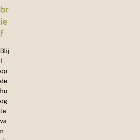
br
ie
f
Blij
f
op
de
ho
og
te
va
n