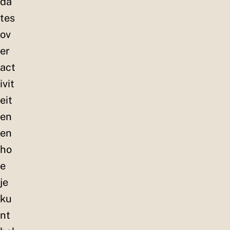
da
tes
ov
er
act
ivit
eit
en
en
ho
e
je
ku
nt