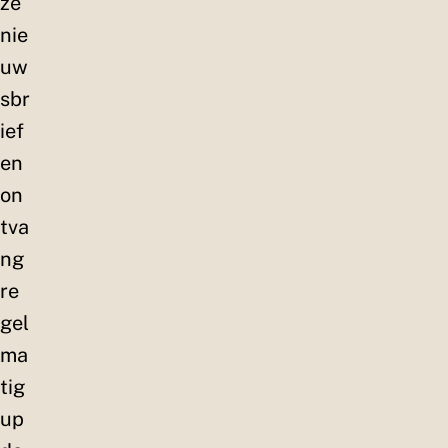
ze
nie
uw
sbr
ief
en
on
tva
ng
re
gel
ma
tig
up