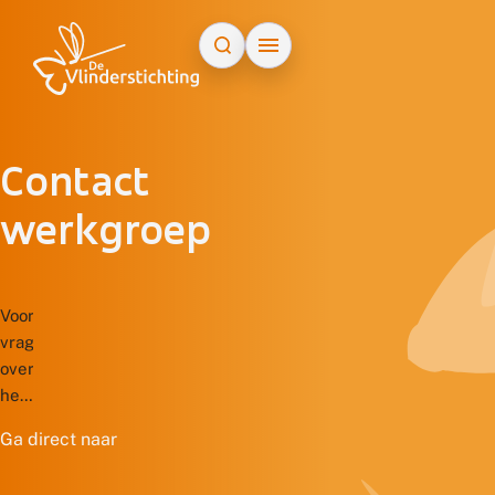
Doorgaan naar inhoud
Contact
werkgroep
Voor
vragen
over
het
donateurschap,
Ga direct naar
administratieve
wijzigingen