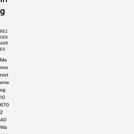
g
BEZ
OEK
ADR
ES
Me
nno
niet
enw
eg
10
670
2
AD
Wa