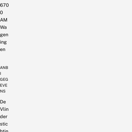
670
0
AM
Wa
gen
ing
en
ANB
I
GEG
EVE
NS
De
Vlin
der
stic
htin