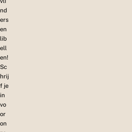
vli
nd
ers
en
lib
ell
en!
Sc
hrij
f je
in
vo
or
on