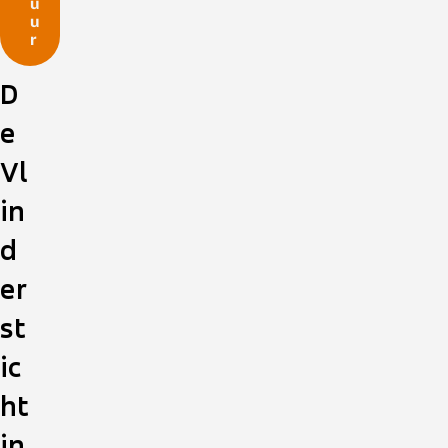
u
u
r
D
e
Vl
in
d
er
st
ic
ht
in