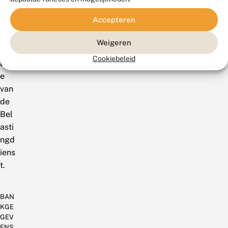
BI
Accepteren
op
de
Weigeren
we
Cookiebeleid
bsit
e
van
de
Bel
asti
ngd
iens
t.
BAN
KGE
GEV
ENS