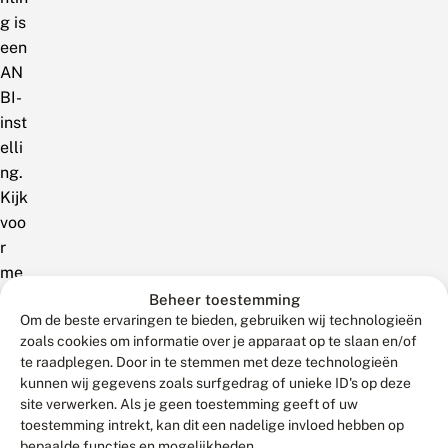
g is
een
AN
BI-
inst
elli
ng.
Kijk
voo
r
me
er
Beheer toestemming
Om de beste ervaringen te bieden, gebruiken wij technologieën
info
zoals cookies om informatie over je apparaat op te slaan en/of
rma
te raadplegen. Door in te stemmen met deze technologieën
tie
kunnen wij gegevens zoals surfgedrag of unieke ID's op deze
ove
site verwerken. Als je geen toestemming geeft of uw
r
toestemming intrekt, kan dit een nadelige invloed hebben op
AN
bepaalde functies en mogelijkheden.