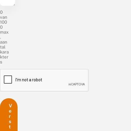
0
van
100
0
max
.
aan
tal
kara
kter
s
C
A
P
T
C
H
A
V
e
r
s
t