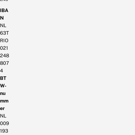
IBA
N
NL
63T
RIO
021
248
807
4
BT
W-
nu
mm
er
NL
009
193