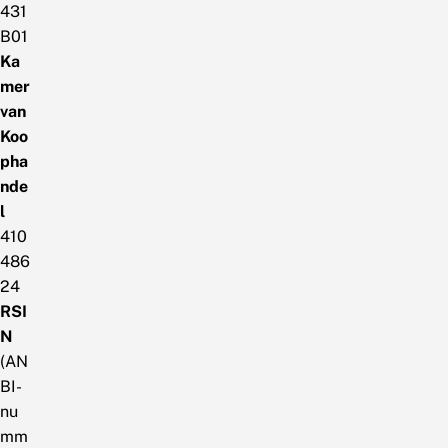
431
B01
Ka
mer
van
Koo
pha
nde
l
410
486
24
RSI
N
(AN
BI-
nu
mm