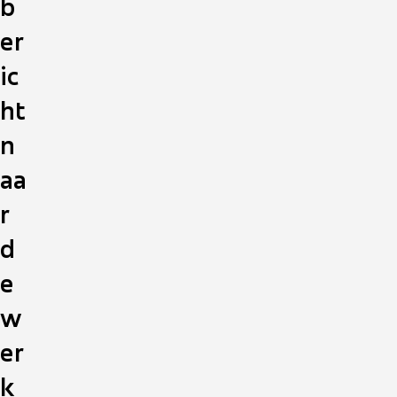
b
er
ic
ht
n
aa
r
d
e
w
er
k