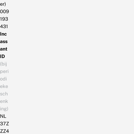
er)
009
193
431
Inc
ass
ant
ID
(bij
peri
odi
eke
sch
enk
ing)
NL
37Z
ZZ4