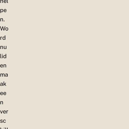
hel
pe
n.
Wo
rd
nu
lid
en
ma
ak
ee
n
ver
sc