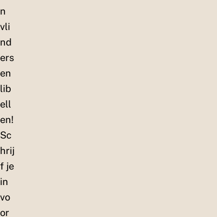
n
vli
nd
ers
en
lib
ell
en!
Sc
hrij
f je
in
vo
or