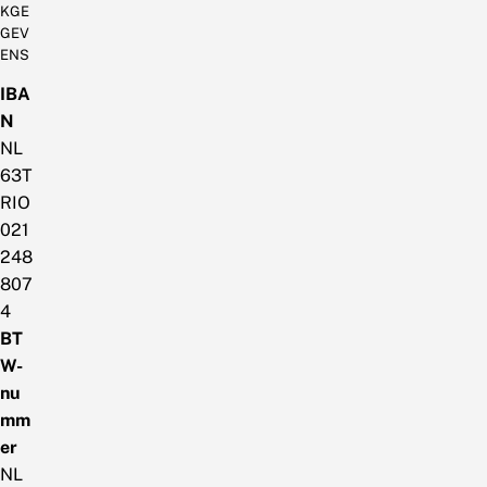
KGE
GEV
ENS
IBA
N
NL
63T
RIO
021
248
807
4
BT
W-
nu
mm
er
NL