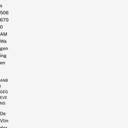
s
506
670
0
AM
Wa
gen
ing
en
ANB
I
GEG
EVE
NS
De
Vlin
der