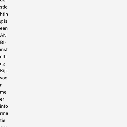
stic
htin
g is
een
AN
BI-
inst
elli
ng.
Kijk
voo
r
me
er
info
rma
tie