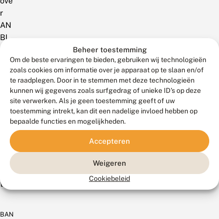
ove
r
AN
BI
op
Beheer toestemming
Om de beste ervaringen te bieden, gebruiken wij technologieën
de
zoals cookies om informatie over je apparaat op te slaan en/of
we
te raadplegen. Door in te stemmen met deze technologieën
bsit
kunnen wij gegevens zoals surfgedrag of unieke ID's op deze
e
site verwerken. Als je geen toestemming geeft of uw
van
toestemming intrekt, kan dit een nadelige invloed hebben op
bepaalde functies en mogelijkheden.
de
Bel
Accepteren
asti
ngd
Weigeren
iens
Cookiebeleid
t.
BAN