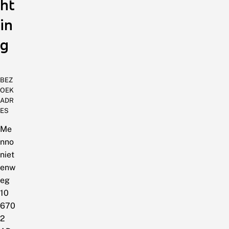
ht
in
g
BEZ
OEK
ADR
ES
Me
nno
niet
enw
eg
10
670
2