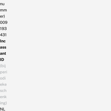
nu
mm
er)
009
193
431
Inc
ass
ant
ID
(bij
peri
odi
eke
sch
enk
ing)
NL