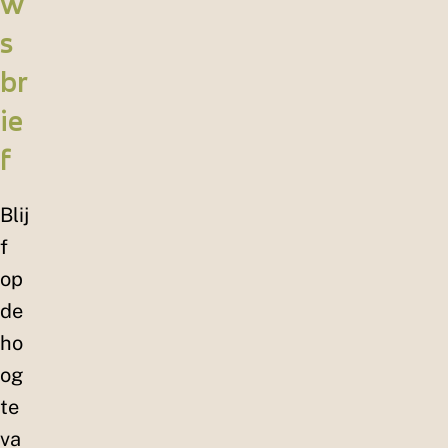
w
s
br
ie
f
Blij
f
op
de
ho
og
te
va