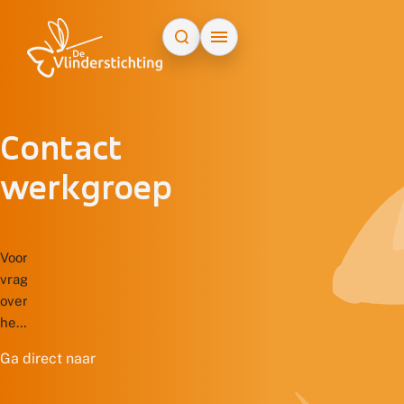
Doorgaan naar inhoud
Contact
werkgroep
Voor
vragen
over
het
donateurschap,
Ga direct naar
administratieve
wijzigingen