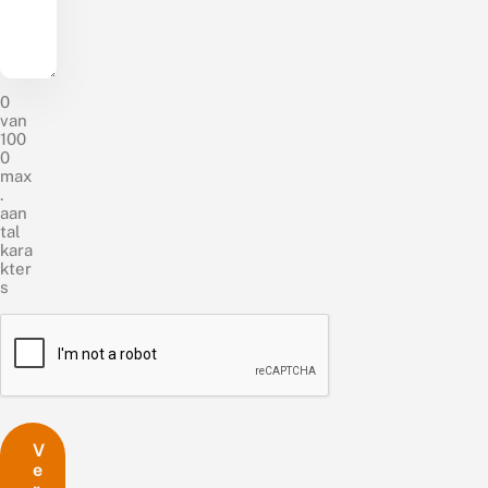
0
van
100
0
max
.
aan
tal
kara
kter
s
C
A
P
T
C
H
A
V
e