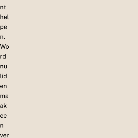
nt
hel
pe
n.
Wo
rd
nu
lid
en
ma
ak
ee
n
ver