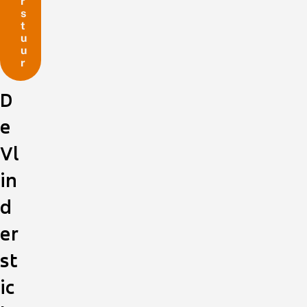
r
s
t
u
u
r
D
e
Vl
in
d
er
st
ic