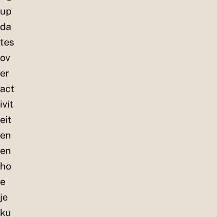
up
da
tes
ov
er
act
ivit
eit
en
en
ho
e
je
ku