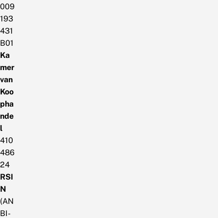
009
193
431
B01
Ka
mer
van
Koo
pha
nde
l
410
486
24
RSI
N
(AN
BI-