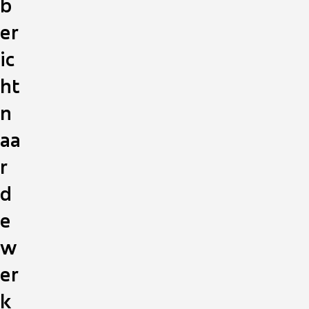
b
er
ic
ht
n
aa
r
d
e
w
er
k