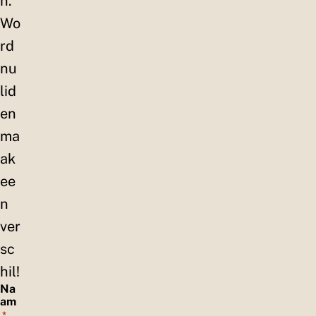
n.
Wo
rd
nu
lid
en
ma
ak
ee
n
ver
sc
hil!
Na
am
*