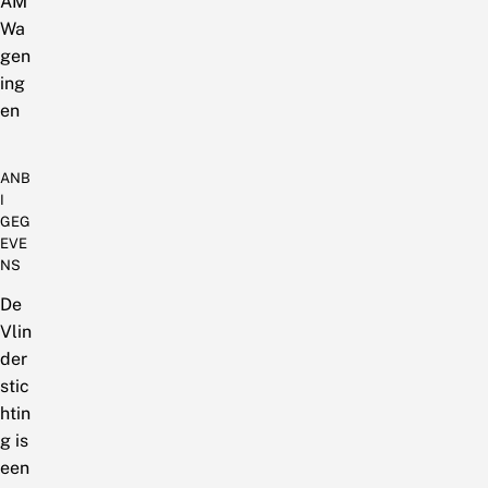
AM
Wa
gen
ing
en
ANB
I
GEG
EVE
NS
De
Vlin
der
stic
htin
g is
een