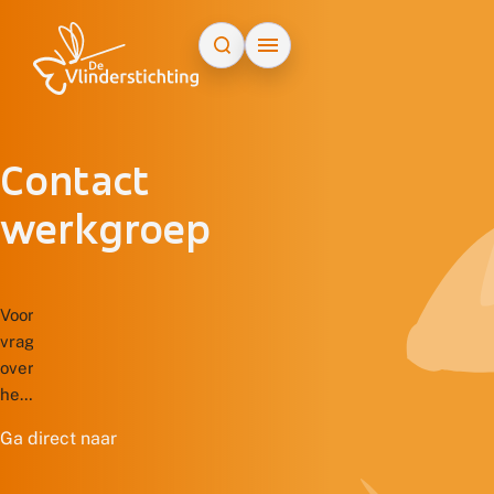
Doorgaan naar inhoud
Contact
werkgroep
Voor
vragen
over
het
donateurschap,
Ga direct naar
administratieve
wijzigingen