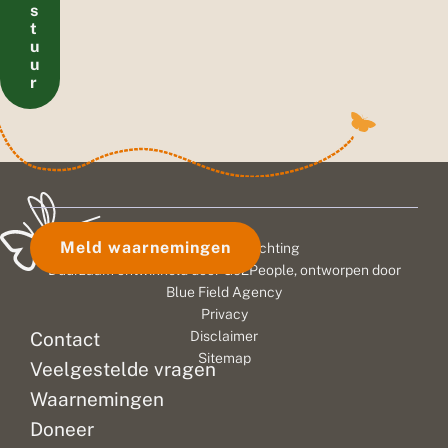
s
t
u
u
r
Meld waarnemingen
© 2026 Vlinderstichting
Duurzaam ontwikkeld door
Go2People
, ontworpen door
Blue Field Agency
Privacy
Contact
Disclaimer
Sitemap
Veelgestelde vragen
Waarnemingen
Doneer