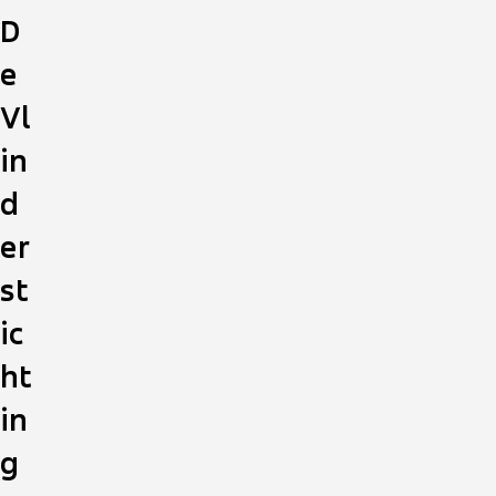
D
e
Vl
in
d
er
st
ic
ht
in
g