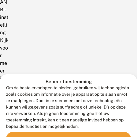
AN
BI-
inst
elli
ng.
Kijk
voo
r
me
er
info
Beheer toestemming
rma
Om de beste ervaringen te bieden, gebruiken wij technologieën
tie
zoals cookies om informatie over je apparaat op te slaan en/of
te raadplegen. Door in te stemmen met deze technologieën
ove
kunnen wij gegevens zoals surfgedrag of unieke ID's op deze
r
site verwerken. Als je geen toestemming geeft of uw
AN
toestemming intrekt, kan dit een nadelige invloed hebben op
BI
bepaalde functies en mogelijkheden.
op