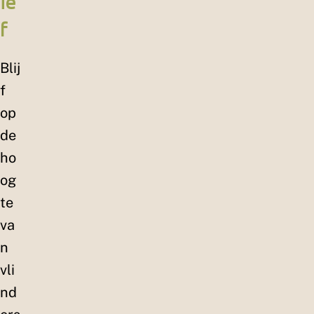
ie
f
Blij
f
op
de
ho
og
te
va
n
vli
nd