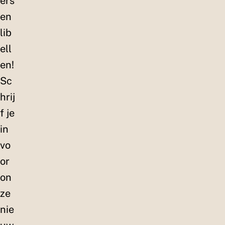
ers
en
lib
ell
en!
Sc
hrij
f je
in
vo
or
on
ze
nie