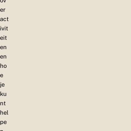
ov
er
act
ivit
eit
en
en
ho
e
je
ku
nt
hel
pe