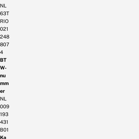
NL
63T
RIO
021
248
807
4
BT
W-
nu
mm
er
NL
009
193
431
B01
Ka