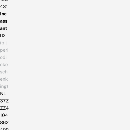
431
Inc
ass
ant
ID
(bij
peri
odi
eke
sch
enk
ing)
NL
37Z
ZZ4
104
862
400