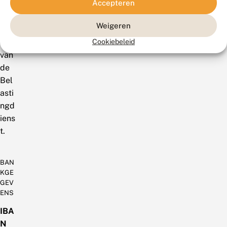
Accepteren
de
we
Weigeren
bsit
e
Cookiebeleid
van
de
Bel
asti
ngd
iens
t.
BAN
KGE
GEV
ENS
IBA
N