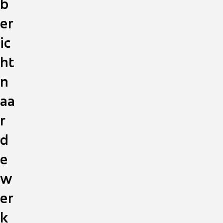
b
er
ic
ht
n
aa
r
d
e
w
er
k