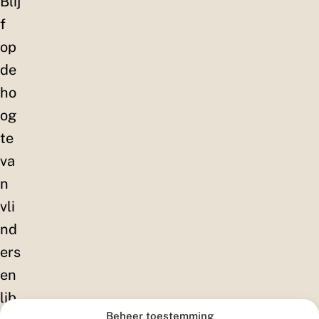
Blij
f
op
de
ho
og
te
va
n
vli
nd
ers
en
lib
Beheer toestemming