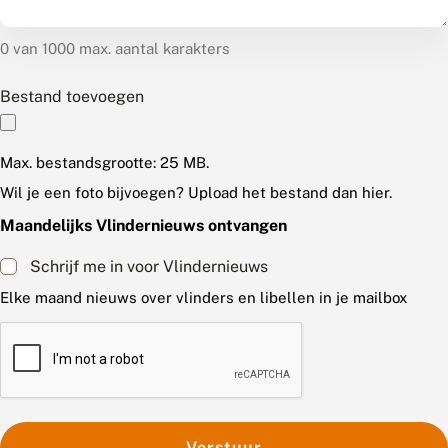
0 van 1000 max. aantal karakters
Bestand toevoegen
Max. bestandsgrootte: 25 MB.
Wil je een foto bijvoegen? Upload het bestand dan hier.
Maandelijks Vlindernieuws ontvangen
Schrijf me in voor Vlindernieuws
Elke maand nieuws over vlinders en libellen in je mailbox
C
A
P
T
C
H
A
Verstuur