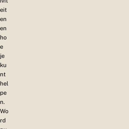
ivit
eit
en
en
ho
e
je
ku
nt
hel
pe
n.
Wo
rd