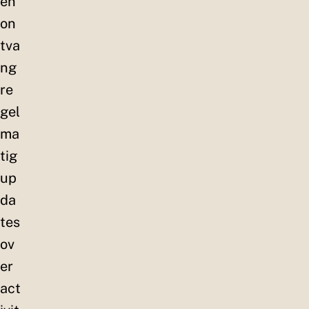
en
on
tva
ng
re
gel
ma
tig
up
da
tes
ov
er
act