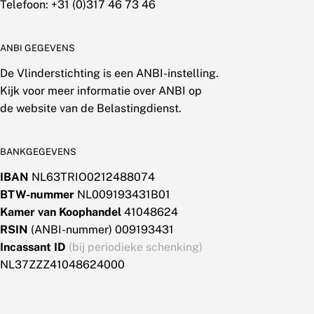
Telefoon: +31 (0)317 46 73 46
ANBI GEGEVENS
De Vlinderstichting is een ANBI-instelling.
Kijk voor meer informatie over ANBI op
de website van de Belastingdienst.
BANKGEGEVENS
IBAN
NL63TRIO0212488074
BTW-nummer
NL009193431B01
Kamer van Koophandel
41048624
RSIN
(ANBI-nummer) 009193431
Incassant ID
(bij periodieke schenking)
NL37ZZZ41048624000