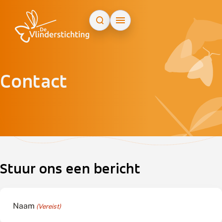
Doorgaan naar inhoud
Contact
ap
+
−
Stuur ons een bericht
Naam
(Vereist)