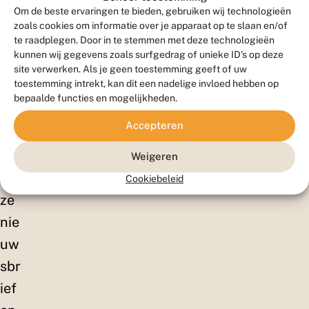
ell
Om de beste ervaringen te bieden, gebruiken wij technologieën
en!
zoals cookies om informatie over je apparaat op te slaan en/of
te raadplegen. Door in te stemmen met deze technologieën
Sc
kunnen wij gegevens zoals surfgedrag of unieke ID's op deze
hrij
site verwerken. Als je geen toestemming geeft of uw
toestemming intrekt, kan dit een nadelige invloed hebben op
f je
bepaalde functies en mogelijkheden.
in
Accepteren
vo
or
Weigeren
on
Cookiebeleid
ze
nie
uw
sbr
ief