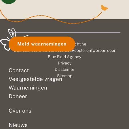
Meld waarnemingen
© 2026 Vlinderstichting
Duurzaam ontwikkeld door
Go2People
, ontworpen door
Blue Field Agency
Privacy
Contact
Disclaimer
Sitemap
Veelgestelde vragen
Waarnemingen
Doneer
Over ons
Nieuws