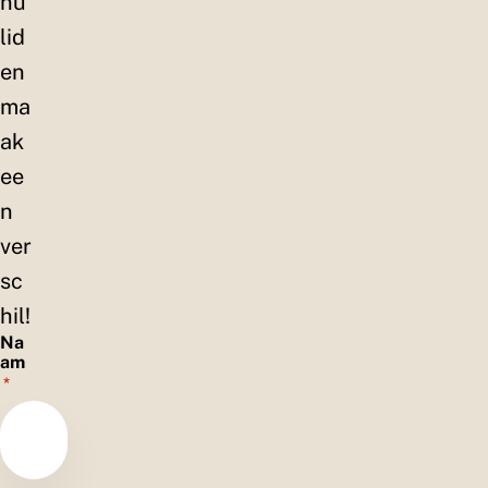
nu
lid
en
ma
ak
ee
n
ver
sc
hil!
Na
am
*