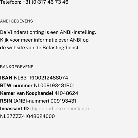
Telefoon: +31 (0)317 46 73 46
ANBI GEGEVENS
De Vlinderstichting is een ANBI-instelling.
Kijk voor meer informatie over ANBI op
de website van de Belastingdienst.
BANKGEGEVENS
IBAN
NL63TRIO0212488074
BTW-nummer
NL009193431B01
Kamer van Koophandel
41048624
RSIN
(ANBI-nummer) 009193431
Incassant ID
(bij periodieke schenking)
NL37ZZZ41048624000