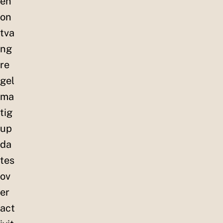
en
on
tva
ng
re
gel
ma
tig
up
da
tes
ov
er
act