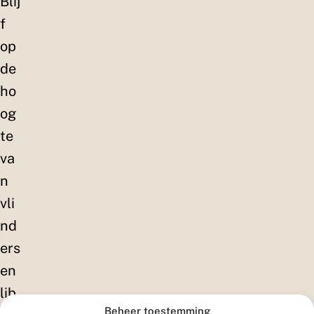
Blij
f
op
de
ho
og
te
va
n
vli
nd
ers
en
lib
Beheer toestemming