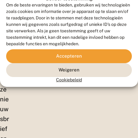
ell
Om de beste ervaringen te bieden, gebruiken wij technologieën
en!
zoals cookies om informatie over je apparaat op te slaan en/of
te raadplegen. Door in te stemmen met deze technologieën
Sc
kunnen wij gegevens zoals surfgedrag of unieke ID's op deze
hrij
site verwerken. Als je geen toestemming geeft of uw
toestemming intrekt, kan dit een nadelige invloed hebben op
f je
bepaalde functies en mogelijkheden.
in
Accepteren
vo
or
Weigeren
on
Cookiebeleid
ze
nie
uw
sbr
ief