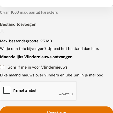
0 van 1000 max. aantal karakters
Bestand toevoegen
Max. bestandsgrootte: 25 MB.
Wil je een foto bijvoegen? Upload het bestand dan hier.
Maandelijks Vlindernieuws ontvangen
Schrijf me in voor Vlindernieuws
Elke maand nieuws over vlinders en libellen in je mailbox
C
A
P
T
C
H
A
Verstuur