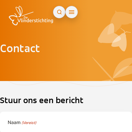
Doorgaan naar inhoud
Contact
ap
+
−
Stuur ons een bericht
Naam
(Vereist)