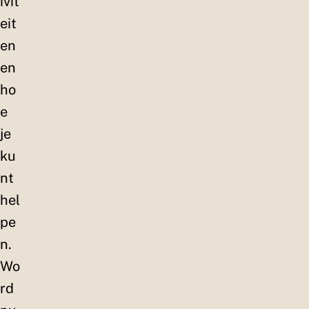
ivit
eit
en
en
ho
e
je
ku
nt
hel
pe
n.
Wo
rd