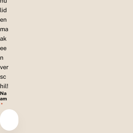
nu
lid
en
ma
ak
ee
n
ver
sc
hil!
Na
am
*