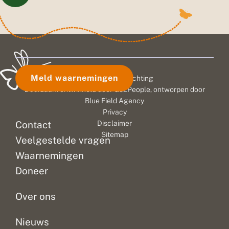
Meld waarnemingen
© 2026 Vlinderstichting
Duurzaam ontwikkeld door
Go2People
, ontworpen door
Blue Field Agency
Privacy
Contact
Disclaimer
Sitemap
Veelgestelde vragen
Waarnemingen
Doneer
Over ons
Nieuws