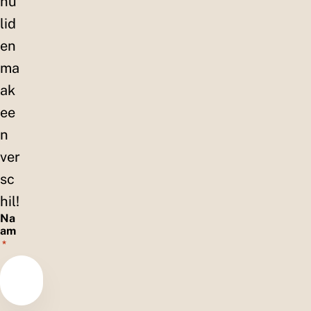
nu
lid
en
ma
ak
ee
n
ver
sc
hil!
Na
am
*