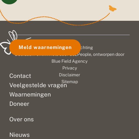
Meld waarnemingen
© 2026 Vlinderstichting
Duurzaam ontwikkeld door
Go2People
, ontworpen door
Blue Field Agency
Privacy
Contact
Disclaimer
Sitemap
Veelgestelde vragen
Waarnemingen
Doneer
Over ons
Nieuws