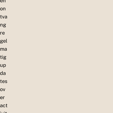
en
on
tva
ng
re
gel
ma
tig
up
da
tes
ov
er
act