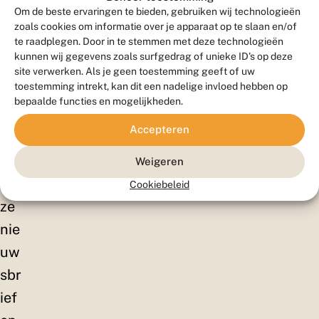
ell
Om de beste ervaringen te bieden, gebruiken wij technologieën
en!
zoals cookies om informatie over je apparaat op te slaan en/of
te raadplegen. Door in te stemmen met deze technologieën
Sc
kunnen wij gegevens zoals surfgedrag of unieke ID's op deze
hrij
site verwerken. Als je geen toestemming geeft of uw
toestemming intrekt, kan dit een nadelige invloed hebben op
f je
bepaalde functies en mogelijkheden.
in
Accepteren
vo
or
Weigeren
on
Cookiebeleid
ze
nie
uw
sbr
ief