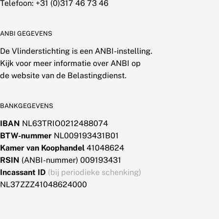
Telefoon: +31 (0)317 46 73 46
ANBI GEGEVENS
De Vlinderstichting is een ANBI-instelling.
Kijk voor meer informatie over ANBI op
de website van de Belastingdienst.
BANKGEGEVENS
IBAN
NL63TRIO0212488074
BTW-nummer
NL009193431B01
Kamer van Koophandel
41048624
RSIN
(ANBI-nummer) 009193431
Incassant ID
(bij periodieke schenking)
NL37ZZZ41048624000