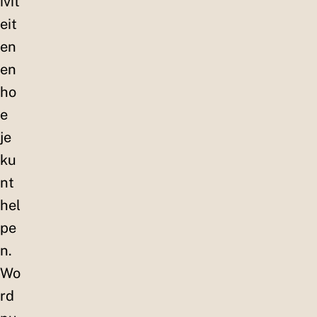
ivit
eit
en
en
ho
e
je
ku
nt
hel
pe
n.
Wo
rd