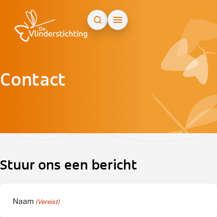
Doorgaan naar inhoud
Contact
ap
+
−
Stuur ons een bericht
Naam
(Vereist)