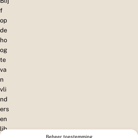
Blij
f
op
de
ho
og
te
va
n
vli
nd
ers
en
lib
Beheer toestemming