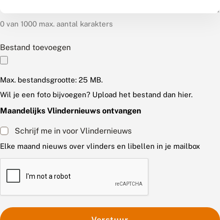
0 van 1000 max. aantal karakters
Bestand toevoegen
Max. bestandsgrootte: 25 MB.
Wil je een foto bijvoegen? Upload het bestand dan hier.
Maandelijks Vlindernieuws ontvangen
Schrijf me in voor Vlindernieuws
Elke maand nieuws over vlinders en libellen in je mailbox
C
A
P
T
C
H
A
Verstuur