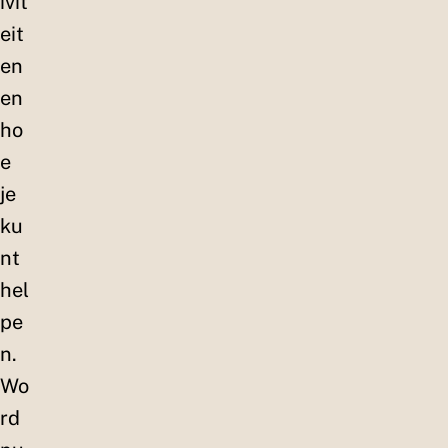
ivit
eit
en
en
ho
e
je
ku
nt
hel
pe
n.
Wo
rd