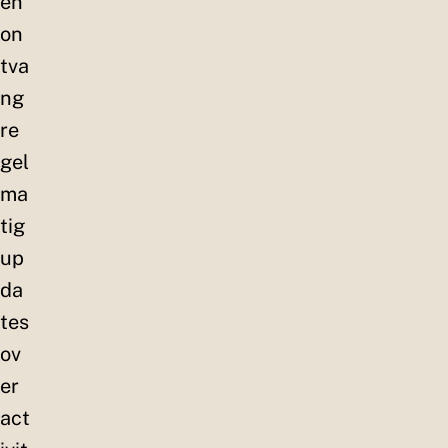
en
on
tva
ng
re
gel
ma
tig
up
da
tes
ov
er
act