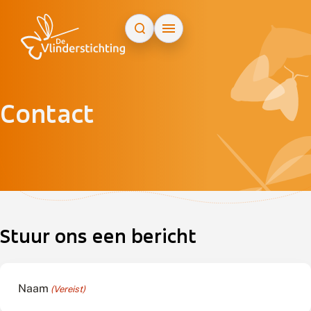
Doorgaan naar inhoud
Contact
ap
+
−
Stuur ons een bericht
Naam
(Vereist)