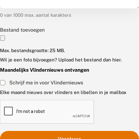
0 van 1000 max. aantal karakters
Bestand toevoegen
Max. bestandsgrootte: 25 MB.
Wil je een foto bijvoegen? Upload het bestand dan hier.
Maandelijks Vlindernieuws ontvangen
Schrijf me in voor Vlindernieuws
Elke maand nieuws over vlinders en libellen in je mailbox
C
A
P
T
C
H
A
Verstuur