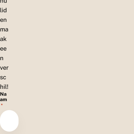
nu
lid
en
ma
ak
ee
n
ver
sc
hil!
Na
am
*