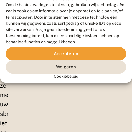
ell
Om de beste ervaringen te bieden, gebruiken wij technologieën
en!
zoals cookies om informatie over je apparaat op te slaan en/of
te raadplegen. Door in te stemmen met deze technologieën
Sc
kunnen wij gegevens zoals surfgedrag of unieke ID's op deze
hrij
site verwerken. Als je geen toestemming geeft of uw
toestemming intrekt, kan dit een nadelige invloed hebben op
f je
bepaalde functies en mogelijkheden.
in
Accepteren
vo
or
Weigeren
on
Cookiebeleid
ze
nie
uw
sbr
ief