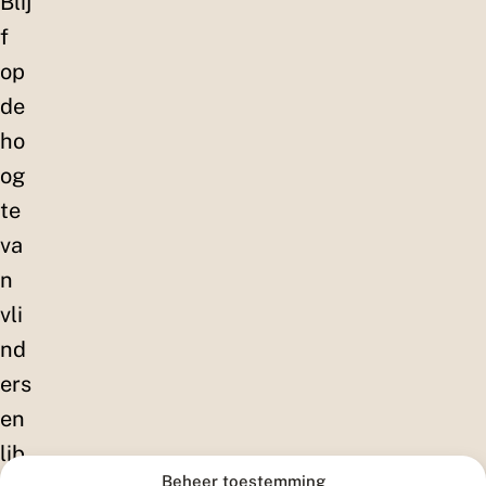
Blij
f
op
de
ho
og
te
va
n
vli
nd
ers
en
lib
Beheer toestemming