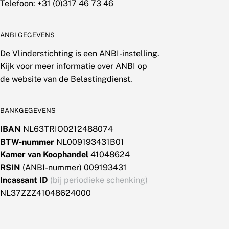
Telefoon: +31 (0)317 46 73 46
ANBI GEGEVENS
De Vlinderstichting is een ANBI-instelling.
Kijk voor meer informatie over ANBI op
de website van de Belastingdienst.
BANKGEGEVENS
IBAN
NL63TRIO0212488074
BTW-nummer
NL009193431B01
Kamer van Koophandel
41048624
RSIN
(ANBI-nummer) 009193431
Incassant ID
(bij periodieke schenking)
NL37ZZZ41048624000