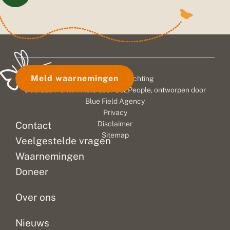
Meld waarnemingen
© 2026 Vlinderstichting
Duurzaam ontwikkeld door
Go2People
, ontworpen door
Blue Field Agency
Privacy
Contact
Disclaimer
Sitemap
Veelgestelde vragen
Waarnemingen
Doneer
Over ons
Nieuws