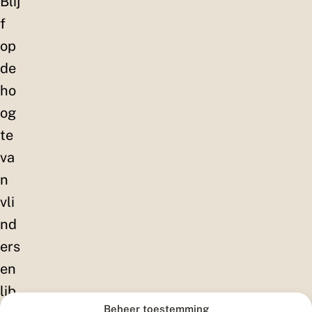
Blij
f
op
de
ho
og
te
va
n
vli
nd
ers
en
lib
Beheer toestemming