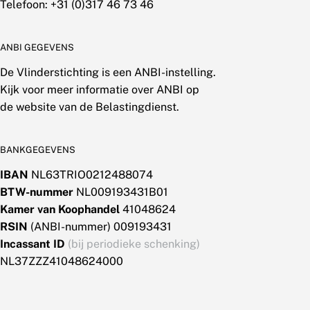
Telefoon: +31 (0)317 46 73 46
ANBI GEGEVENS
De Vlinderstichting is een ANBI-instelling.
Kijk voor meer informatie over ANBI op
de website van de Belastingdienst.
BANKGEGEVENS
IBAN
NL63TRIO0212488074
BTW-nummer
NL009193431B01
Kamer van Koophandel
41048624
RSIN
(ANBI-nummer) 009193431
Incassant ID
(bij periodieke schenking)
NL37ZZZ41048624000