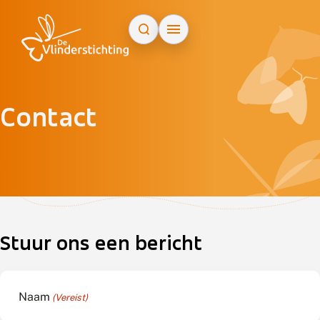
Doorgaan naar inhoud
Contact
ap
+
−
Stuur ons een bericht
Naam
(Vereist)