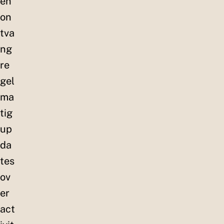
en
on
tva
ng
re
gel
ma
tig
up
da
tes
ov
er
act