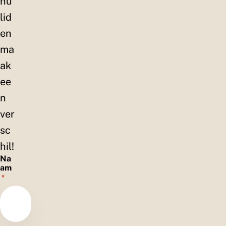
nu
lid
en
ma
ak
ee
n
ver
sc
hil!
Na
am
*