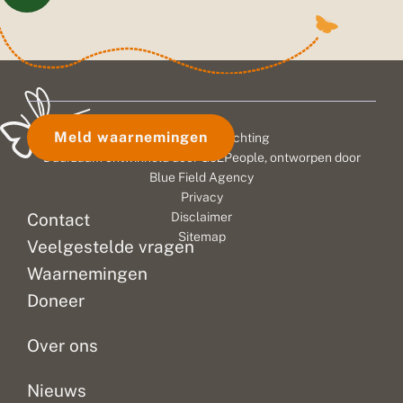
Meld waarnemingen
© 2026 Vlinderstichting
Duurzaam ontwikkeld door
Go2People
, ontworpen door
Blue Field Agency
Privacy
Contact
Disclaimer
Sitemap
Veelgestelde vragen
Waarnemingen
Doneer
Over ons
Nieuws