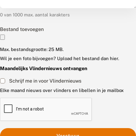
0 van 1000 max. aantal karakters
Bestand toevoegen
Max. bestandsgrootte: 25 MB.
Wil je een foto bijvoegen? Upload het bestand dan hier.
Maandelijks Vlindernieuws ontvangen
Schrijf me in voor Vlindernieuws
Elke maand nieuws over vlinders en libellen in je mailbox
C
A
P
T
C
H
A
Verstuur