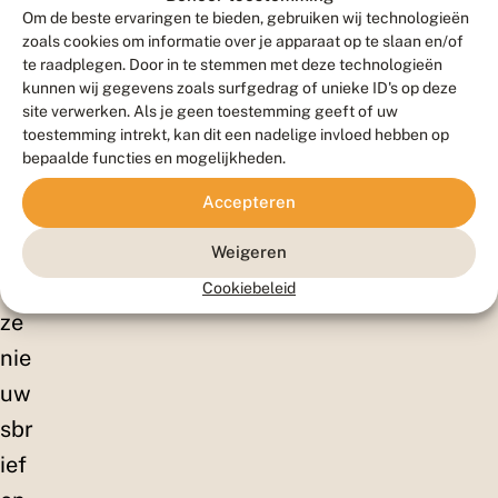
ell
Om de beste ervaringen te bieden, gebruiken wij technologieën
en!
zoals cookies om informatie over je apparaat op te slaan en/of
te raadplegen. Door in te stemmen met deze technologieën
Sc
kunnen wij gegevens zoals surfgedrag of unieke ID's op deze
hrij
site verwerken. Als je geen toestemming geeft of uw
toestemming intrekt, kan dit een nadelige invloed hebben op
f je
bepaalde functies en mogelijkheden.
in
Accepteren
vo
or
Weigeren
on
Cookiebeleid
ze
nie
uw
sbr
ief