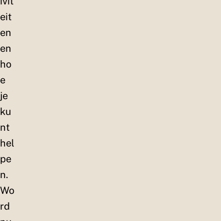
ivit
eit
en
en
ho
e
je
ku
nt
hel
pe
n.
Wo
rd