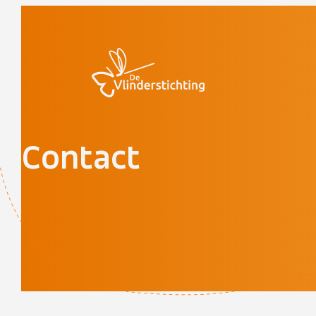
Doorgaan naar inhoud
Contact
Leaflet
|
©