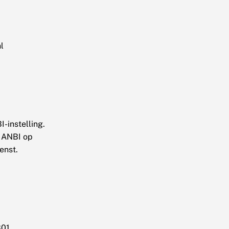
l
I-instelling.
r ANBI op
enst.
01