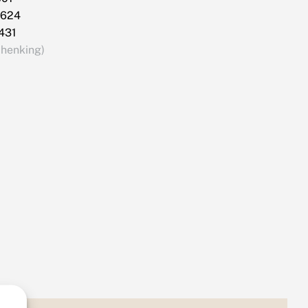
624
431
chenking)