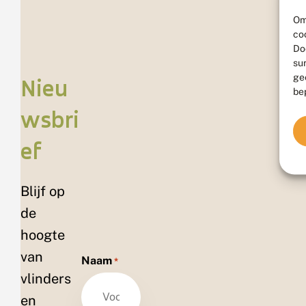
Om
co
Do
su
ge
Nieu
be
wsbri
ef
Blijf op
de
hoogte
van
Naam
*
vlinders
en