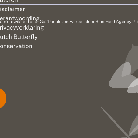
isclaimer
erantwoording
am ontwikkeld door
Go2People
, ontworpen door
Blue Field Agency
|
Pr
rivacyverklaring
utch Butterfly
onservation