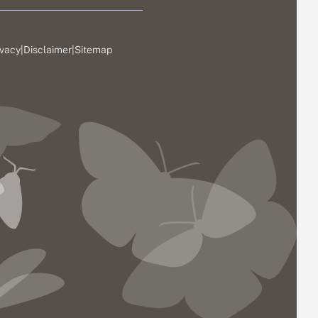
ivacy
|
Disclaimer
|
Sitemap