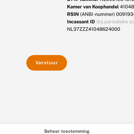
Kamer van Koophandel
41048
RSIN
(ANBI-nummer) 009193
Incassant ID
(bij periodieke s
NL37ZZZ41048624000
Verstuur
Beheer toestemming