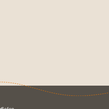
ef
olofon