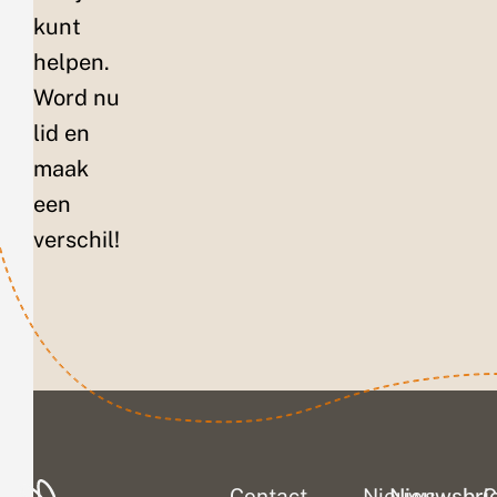
kunt
helpen.
Word nu
lid en
maak
een
verschil!
Contact
Nieuws
Nieuwsbri
C