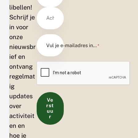
libellen!
V
Schrijf je
o
o
in voor
r
n
A
onze
a
c
a
h
Vul je e-mailadres in…
nieuwsbr
*
m
t
e
ief en
r
C
n
ontvang
A
a
P
a
regelmat
T
m
ig
C
H
updates
A
Ve
over
rst
uu
activiteit
r
en en
hoe je