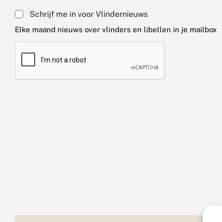
Schrijf me in voor Vlindernieuws
Elke maand nieuws over vlinders en libellen in je mailbox
C
A
P
T
C
H
A