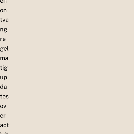
en
on
tva
ng
re
gel
ma
tig
up
da
tes
ov
er
act