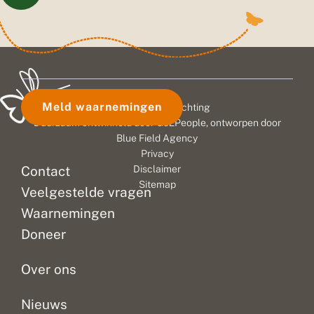
Meld waarnemingen
© 2026 Vlinderstichting
Duurzaam ontwikkeld door
Go2People
, ontworpen door
Blue Field Agency
Privacy
Contact
Disclaimer
Sitemap
Veelgestelde vragen
Waarnemingen
Doneer
Over ons
Nieuws