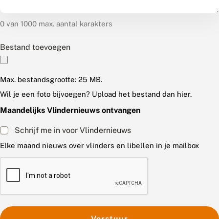
0 van 1000 max. aantal karakters
Bestand toevoegen
Max. bestandsgrootte: 25 MB.
Wil je een foto bijvoegen? Upload het bestand dan hier.
Maandelijks Vlindernieuws ontvangen
Schrijf me in voor Vlindernieuws
Elke maand nieuws over vlinders en libellen in je mailbox
C
A
P
T
C
H
A
Verstuur