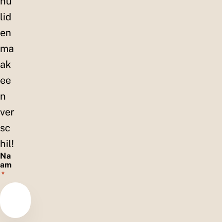
nu
lid
en
ma
ak
ee
n
ver
sc
hil!
Na
am
*