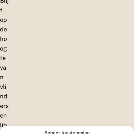
Blij
f
op
de
ho
og
te
va
n
vli
nd
ers
en
lib
Beheer toestemming