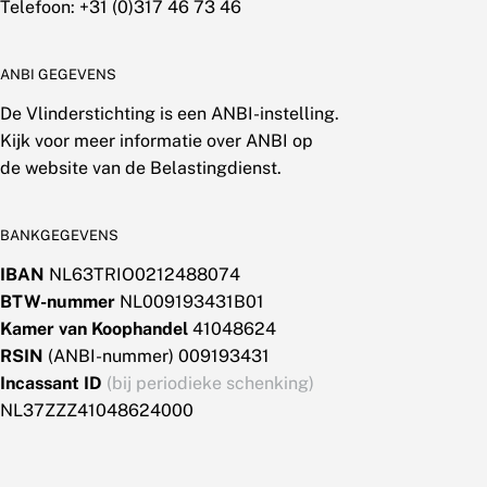
Telefoon: +31 (0)317 46 73 46
ANBI GEGEVENS
De Vlinderstichting is een ANBI-instelling.
Kijk voor meer informatie over ANBI op
de website van de Belastingdienst.
BANKGEGEVENS
IBAN
NL63TRIO0212488074
BTW-nummer
NL009193431B01
Kamer van Koophandel
41048624
RSIN
(ANBI-nummer) 009193431
Incassant ID
(bij periodieke schenking)
NL37ZZZ41048624000