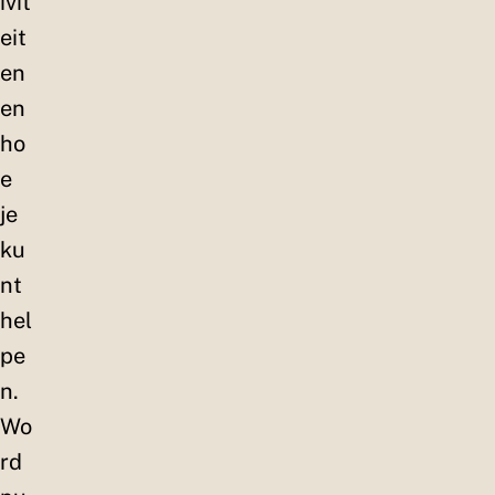
ivit
eit
en
en
ho
e
je
ku
nt
hel
pe
n.
Wo
rd