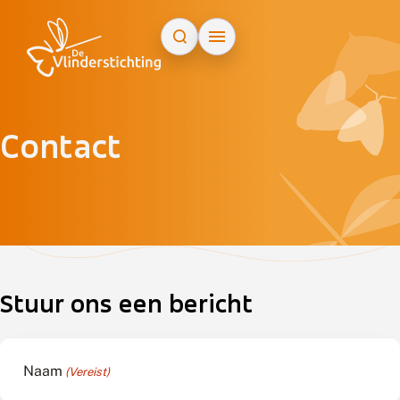
Doorgaan naar inhoud
Contact
ap
+
−
Stuur ons een bericht
Naam
(Vereist)