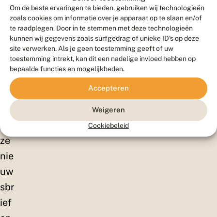
ell
Om de beste ervaringen te bieden, gebruiken wij technologieën
en!
zoals cookies om informatie over je apparaat op te slaan en/of
te raadplegen. Door in te stemmen met deze technologieën
Sc
kunnen wij gegevens zoals surfgedrag of unieke ID's op deze
hrij
site verwerken. Als je geen toestemming geeft of uw
toestemming intrekt, kan dit een nadelige invloed hebben op
f je
bepaalde functies en mogelijkheden.
in
Accepteren
vo
or
Weigeren
on
Cookiebeleid
ze
nie
uw
sbr
ief