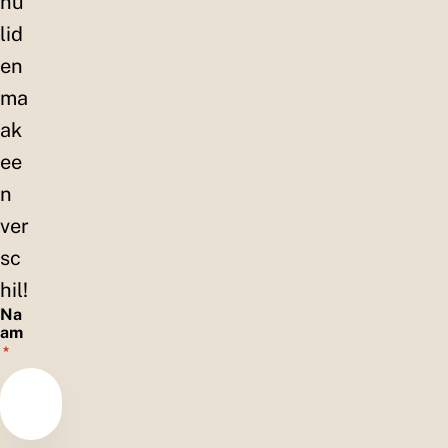
nu
lid
en
ma
ak
ee
n
ver
sc
hil!
Na
am
*