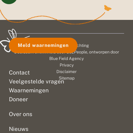
Meld waarnemingen
© 2026 Vlinderstichting
Duurzaam ontwikkeld door
Go2People
, ontworpen door
Blue Field Agency
Privacy
Contact
Disclaimer
Sitemap
Veelgestelde vragen
Waarnemingen
Doneer
Over ons
Nieuws