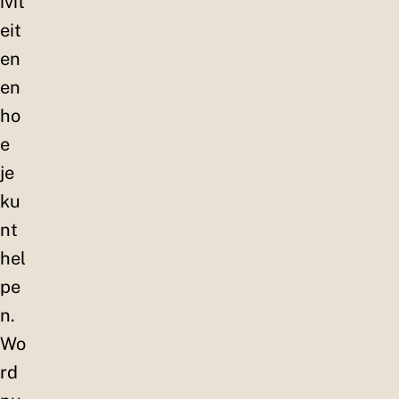
ivit
eit
en
en
ho
e
je
ku
nt
hel
pe
n.
Wo
rd