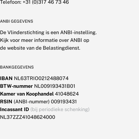
Telefoon: +31 (0)317 46 73 46
ANBI GEGEVENS
De Vlinderstichting is een ANBI-instelling.
Kijk voor meer informatie over ANBI op
de website van de Belastingdienst.
BANKGEGEVENS
IBAN
NL63TRIO0212488074
BTW-nummer
NL009193431B01
Kamer van Koophandel
41048624
RSIN
(ANBI-nummer) 009193431
Incassant ID
(bij periodieke schenking)
NL37ZZZ41048624000