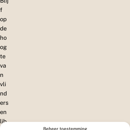
Blij
f
op
de
ho
og
te
va
n
vli
nd
ers
en
lib
Beheer toestemming