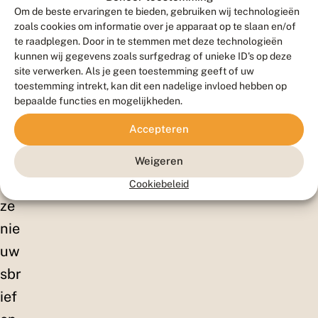
ell
Om de beste ervaringen te bieden, gebruiken wij technologieën
en!
zoals cookies om informatie over je apparaat op te slaan en/of
te raadplegen. Door in te stemmen met deze technologieën
Sc
kunnen wij gegevens zoals surfgedrag of unieke ID's op deze
hrij
site verwerken. Als je geen toestemming geeft of uw
toestemming intrekt, kan dit een nadelige invloed hebben op
f je
bepaalde functies en mogelijkheden.
in
Accepteren
vo
or
Weigeren
on
Cookiebeleid
ze
nie
uw
sbr
ief