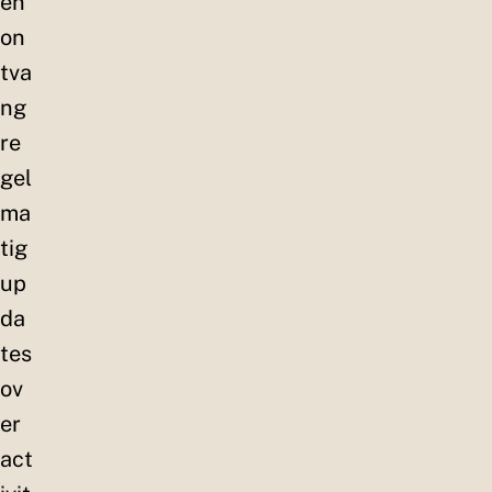
en
on
tva
ng
re
gel
ma
tig
up
da
tes
ov
er
act