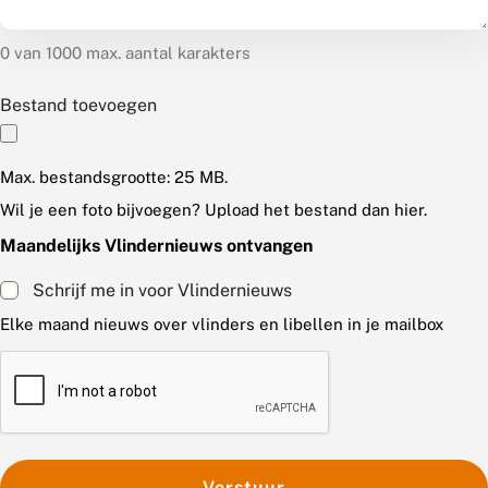
0 van 1000 max. aantal karakters
Bestand toevoegen
Max. bestandsgrootte: 25 MB.
Wil je een foto bijvoegen? Upload het bestand dan hier.
Maandelijks Vlindernieuws ontvangen
Schrijf me in voor Vlindernieuws
Elke maand nieuws over vlinders en libellen in je mailbox
C
A
P
T
C
H
A
Verstuur