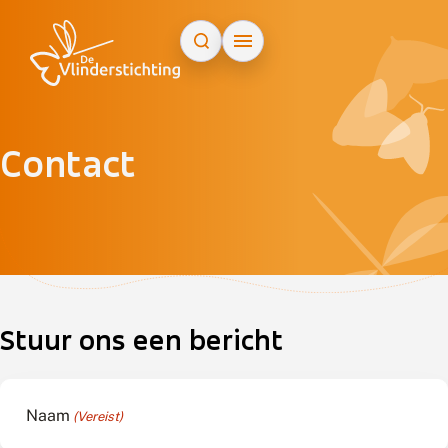
Doorgaan naar inhoud
Contact
ap
+
−
Stuur ons een bericht
Naam
(Vereist)