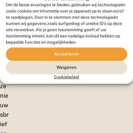
ell
Om de beste ervaringen te bieden, gebruiken wij technologieën
en!
zoals cookies om informatie over je apparaat op te slaan en/of
te raadplegen. Door in te stemmen met deze technologieën
Sc
kunnen wij gegevens zoals surfgedrag of unieke ID's op deze
hrij
site verwerken. Als je geen toestemming geeft of uw
toestemming intrekt, kan dit een nadelige invloed hebben op
f je
bepaalde functies en mogelijkheden.
in
Accepteren
vo
or
Weigeren
on
Cookiebeleid
ze
nie
uw
sbr
ief