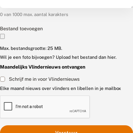
0 van 1000 max. aantal karakters
Bestand toevoegen
Max. bestandsgrootte: 25 MB.
Wil je een foto bijvoegen? Upload het bestand dan hier.
Maandelijks Vlindernieuws ontvangen
Schrijf me in voor Vlindernieuws
Elke maand nieuws over vlinders en libellen in je mailbox
C
A
P
T
C
H
A
Verstuur