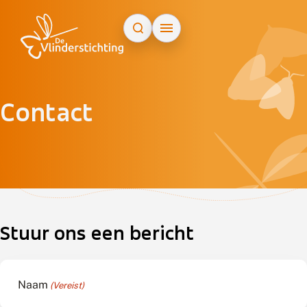
Doorgaan naar inhoud
Contact
ap
+
−
Stuur ons een bericht
Naam
(Vereist)