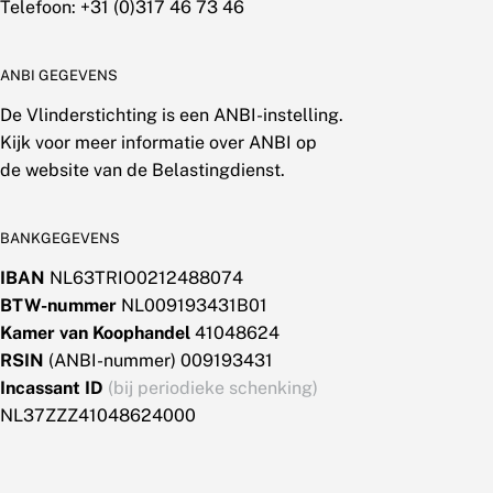
Telefoon: +31 (0)317 46 73 46
ANBI GEGEVENS
De Vlinderstichting is een ANBI-instelling.
Kijk voor meer informatie over ANBI op
de website van de Belastingdienst.
BANKGEGEVENS
IBAN
NL63TRIO0212488074
BTW-nummer
NL009193431B01
Kamer van Koophandel
41048624
RSIN
(ANBI-nummer) 009193431
Incassant ID
(bij periodieke schenking)
NL37ZZZ41048624000