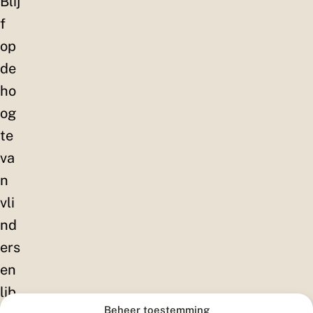
Blij
f
op
de
ho
og
te
va
n
vli
nd
ers
en
lib
Beheer toestemming