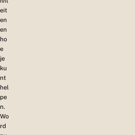
ivit
eit
en
en
ho
e
je
ku
nt
hel
pe
n.
Wo
rd