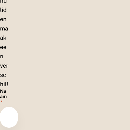
nu
lid
en
ma
ak
ee
n
ver
sc
hil!
Na
am
*