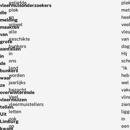
geliefde
ple
vleermuisonderzoekers
plek
met
die
en
hee
melding
vrijwel
vee
maakten
alle
vle
van
geschikte
van
grote
bunkers
dag
aantallen
in
Hij
in
ons
schr
de
land
“Ik
bunkers
worden
heb
waar
jaarlijks
wel
ze
bezocht.
vak
overwinterende
Veel
vli
vleermuizen
vleermuistellers
zien
tellen.
letten
lig
Uit
ook
in
Limburg
op
een
kwam