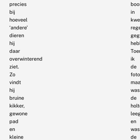
precies
boo
bij
in
hoeveel
kwe
‘andere’
reg
dieren
geg
hij
heb
daar
Toe
overwinterend
ik
ziet.
de
Zo
foto
vindt
maa
hij
was
bruine
de
kikker,
holt
gewone
lee
pad
en
en
was
kleine
de