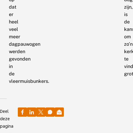
dat
zijn,
er
is
heel
de
veel
kan
meer
om
dagpauwogen
zo’n
werden
ker
gevonden
te
in
vin
de
grot
vleermuisbunkers.
Deel
deze
pagina