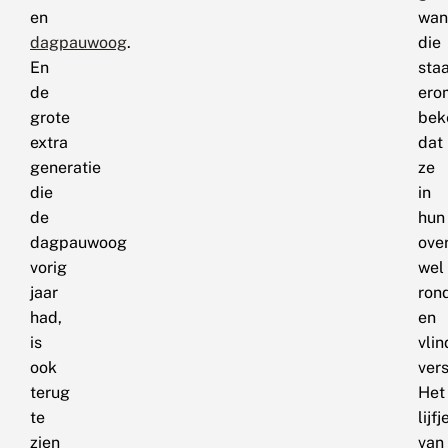
en
wan
dagpauwoog
.
die
En
sta
de
ero
grote
bek
extra
dat
generatie
ze
die
in
de
hun
dagpauwoog
ove
vorig
wel
jaar
ron
had,
en
is
vlin
ook
ver
terug
Het
te
lijfj
zien
van