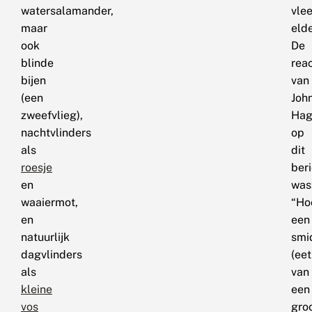
watersalamander,
vle
maar
elde
ook
De
blinde
reac
bijen
van
(een
Joh
zweefvlieg),
Ha
nachtvlinders
op
als
dit
roesje
ber
en
was
waaiermot,
“Ho
en
een
natuurlijk
smi
dagvlinders
(eet
als
van
kleine
een
vos
gro