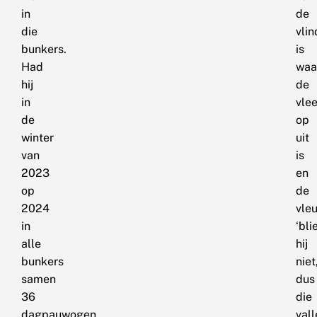
in
de
die
vlin
bunkers.
is
Had
waa
hij
de
in
vle
de
op
winter
uit
van
is
2023
en
op
de
2024
vle
in
‘blie
alle
hij
bunkers
niet
samen
dus
36
die
dagpauwogen,
vall