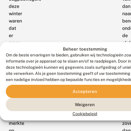
deze
dan
winter
naa
waren
ben
dat
ond
er
de
maar
ple
Beheer toestemming
liefst
waa
Om de beste ervaringen te bieden, gebruiken wij technologieën zo
136.
hij
informatie over je apparaat op te slaan en/of te raadplegen. Door 
Ook
de
deze technologieën kunnen wij gegevens zoals surfgedrag of uniek
Lucien
vlin
site verwerken. Als je geen toestemming geeft of uw toestemming i
Calle,
hee
een nadelige invloed hebben op bepaalde functies en mogelijkhed
die
ver
Accepteren
in
Juis
Zeeland
omd
Weigeren
vleermuizen
er
Cookiebeleid
telt,
nu
merkte
zov
op
dag