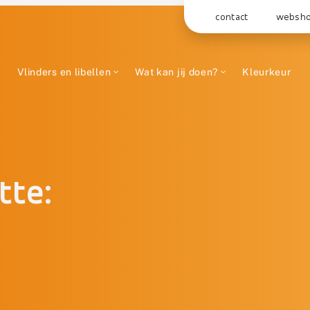
contact
websh
Vlinders en libellen
Wat kan jij doen?
Kleurkeur
tte: