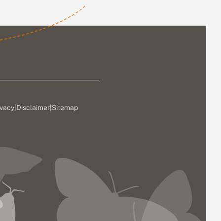
ivacy
|
Disclaimer
|
Sitemap