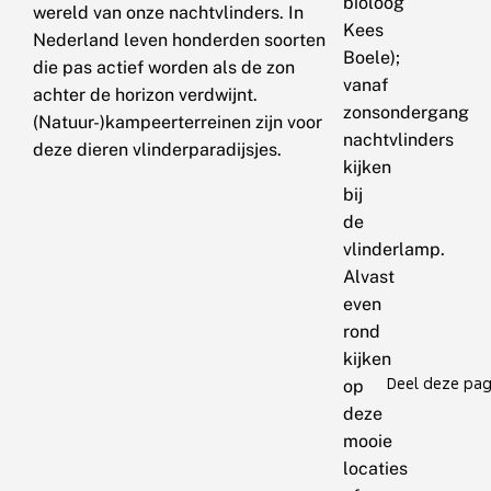
bioloog
wereld van onze nachtvlinders. In
Kees
Nederland leven honderden soorten
Boele);
die pas actief worden als de zon
vanaf
achter de horizon verdwijnt.
zonsondergang
(Natuur-)kampeerterreinen zijn voor
nachtvlinders
deze dieren vlinderparadijsjes.
kijken
bij
de
vlinderlamp.
Alvast
even
rond
kijken
Deel deze pag
op
deze
mooie
locaties