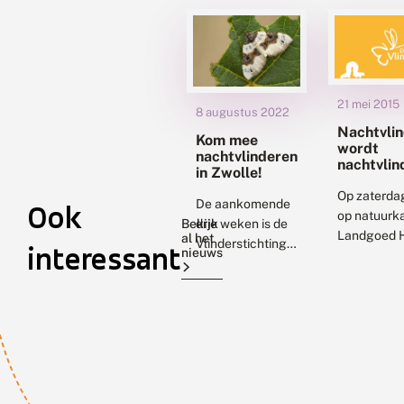
21 mei 2015
8 augustus 2022
Nachtvlin
Kom mee
wordt
nachtvlinderen
nachtvlin
in Zwolle!
Op zaterdag
De aankomende
Ook
op natuurk
Bekijk
drie weken is de
Landgoed 
al het
Vlinderstichting
interessant
nieuws
(Zelhem) d
aanwezig in
Nachtvlind
Zwolle om naar
2015. Van 
nachtvlinders te
tot Vaalser
kijken! Drie
achttien a
avonden in de
waarop iede
maand augustus
worden op
verschillende