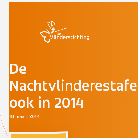
Doorgaan naar inhoud
De
Nachtvlinderestafe
ook in 2014
18 maart 2014