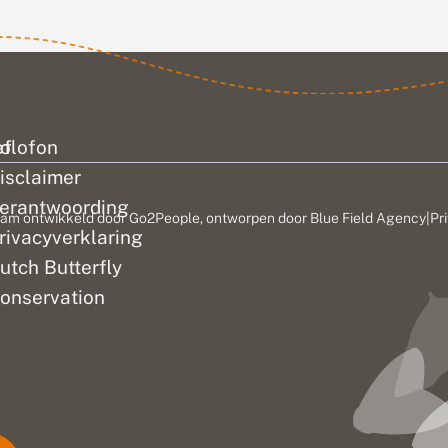
ef
olofon
isclaimer
erantwoording
am ontwikkeld door
Go2People
, ontworpen door
Blue Field Agency
|
Pr
rivacyverklaring
utch Butterfly
onservation