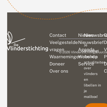
locaties...
Contact
Nieuws
Nieuwsbri
C
Veelgestelde
Nieuwsbrief
D
Je
vragen
Agenda
V
ontvangt
© 2026 Vlinderstichting
|
Duurza
Waarnemingen
Webshop
P
dan alle
actualiteiten
Doneer
Service
D
over
Over ons
C
vlinders
en
libellen in
je
mailbox!