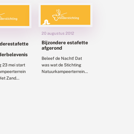
20 augustus 2012
Bijzondere estafette
derestafette
afgerond
derbelevenis
Beleef de Nacht! Dat
 23 mei start
was wat de Stichting
ampeerterrein
Natuurkampeerterreinen
Het Zand
in gedachten hadden
e
toen ze het jaarthema
erbelevenis
2012 kozen. Sterren,
Lauwersmeer
uilen, stilte, duister en
berg staan
natuurlijk ook...
vonden gepland
reen op...