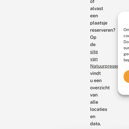
of
alvast
een
plaatsje
Om
reserveren?
co
Op
Do
de
su
site
ge
van
be
Natuurpresentati
vindt
u een
overzicht
van
alle
locaties
en
data.