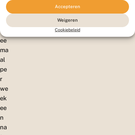
ats
Accepteren
en
Weigeren
we
tw
Cookiebeleid
ee
ma
al
pe
r
we
ek
ee
n
na