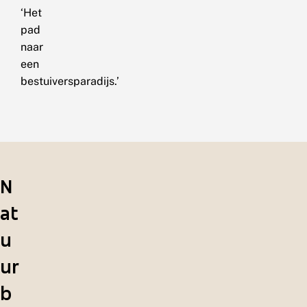
‘Het
pad
naar
een
bestuiversparadijs.’
N
at
u
ur
b