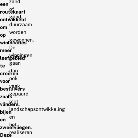
zand
een
of
routekaart
grind,
ontwikkeld
duurzaam
om
worden
op
gewonnen.
winlocaties
De
meer
winningen
leefgebied
gaan
te
dan
creëren
ook
voor
vaak
bestuivers
gepaard
zoals
met
vlinders,
landschapsontwikkeling
bijen
en
en
het
zweefvliegen.
realiseren
Deze