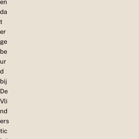
en
da
t
er
ge
be
ur
d
bij
De
Vli
nd
ers
tic