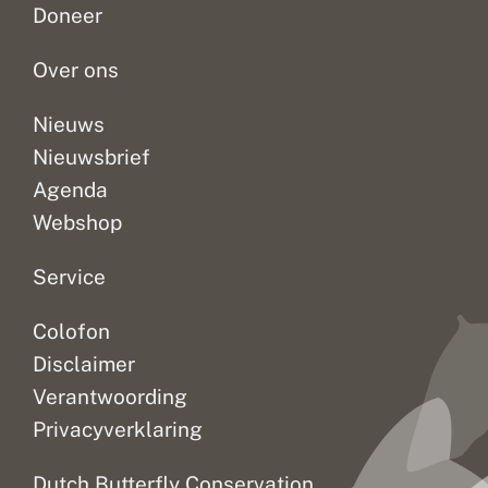
e
t
Doneer
i
e
onderzoek
zon
voor
t
n
gedaan...
schijnt...
de
n
Over ons
insecten....
o
d
i
Nieuws
g
Nieuwsbrief
Agenda
Webshop
Service
Colofon
Disclaimer
Verantwoording
Privacyverklaring
Dutch Butterfly Conservation