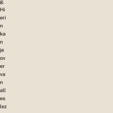
g.
Hi
eri
n
ka
n
je
ov
er
va
n
all
es
lez