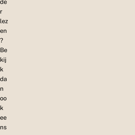
de
r
lez
en
?
Be
kij
k
da
n
oo
k
ee
ns