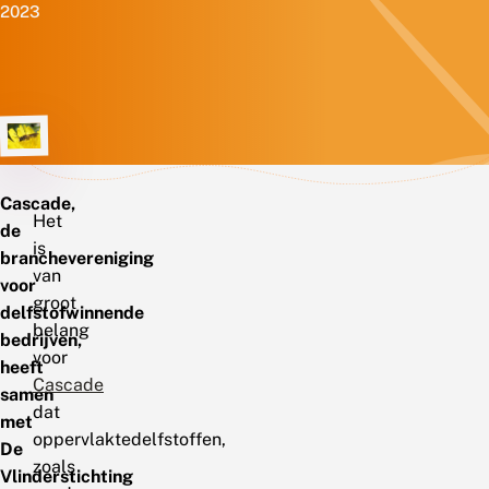
2023
Cascade,
Het
de
is
branchevereniging
van
voor
groot
delfstofwinnende
belang
bedrijven,
voor
heeft
Cascade
samen
dat
met
oppervlaktedelfstoffen,
De
zoals
Vlinderstichting