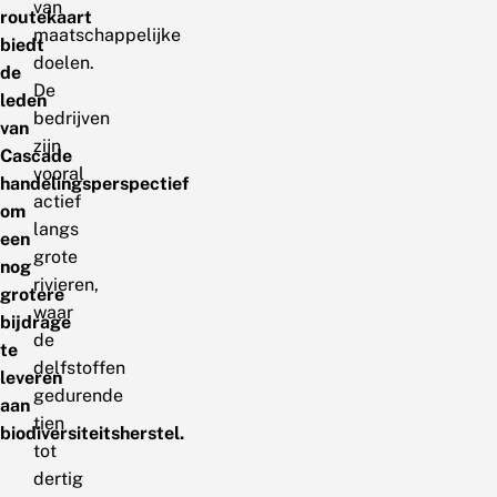
van
routekaart
maatschappelijke
biedt
doelen.
de
De
leden
bedrijven
van
zijn
Cascade
vooral
handelingsperspectief
actief
om
langs
een
grote
nog
rivieren,
grotere
waar
bijdrage
de
te
delfstoffen
leveren
gedurende
aan
tien
biodiversiteitsherstel.
tot
dertig