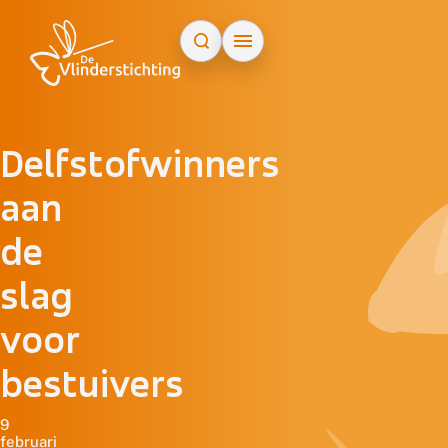
Doorgaan naar inhoud
Delfstofwinners
aan
de
slag
voor
bestuivers
9
februari