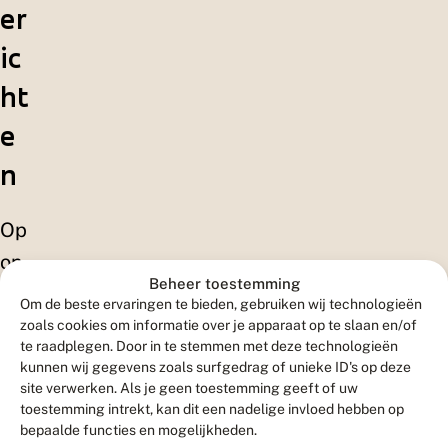
er
ic
ht
e
n
Op
on
Beheer toestemming
ze
Om de beste ervaringen te bieden, gebruiken wij technologieën
we
zoals cookies om informatie over je apparaat op te slaan en/of
te raadplegen. Door in te stemmen met deze technologieën
bsi
kunnen wij gegevens zoals surfgedrag of unieke ID's op deze
te
site verwerken. Als je geen toestemming geeft of uw
toestemming intrekt, kan dit een nadelige invloed hebben op
pla
bepaalde functies en mogelijkheden.