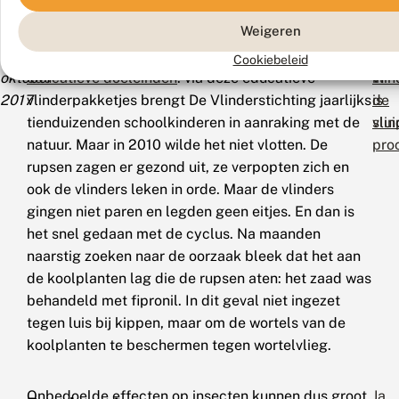
De
direct zichtbaar zijn, heeft De Vlinderstichting aan
het
het
voor
Weigeren
Vlinderstichting,
den lijve ondervonden. Al sinds 1990 heeft De
arti
arti
25
Vlinderstichting namelijk een
vlinderkweek voor
‘Be
‘Af
Cookiebeleid
vlinders
oktober
educatieve doeleinden
: via deze educatieve
in
vlin
2017
vlinderpakketjes brengt De Vlinderstichting jaarlijks
de
is
tienduizenden schoolkinderen in aanraking met de
vli
slu
natuur. Maar in 2010 wilde het niet vlotten. De
pro
rupsen zagen er gezond uit, ze verpopten zich en
ook de vlinders leken in orde. Maar de vlinders
gingen niet paren en legden geen eitjes. En dan is
het snel gedaan met de cyclus. Na maanden
naarstig zoeken naar de oorzaak bleek dat het aan
de koolplanten lag die de rupsen aten: het zaad was
behandeld met fipronil. In dit geval niet ingezet
tegen luis bij kippen, maar om de wortels van de
koolplanten te beschermen tegen wortelvlieg.
Onbedoelde effecten op insecten kunnen dus groot
Ja,