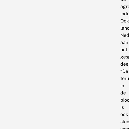
agr
indu
Ook
lan
Ned
aan
het
ges
deel
“De
ter
in
de
biod
is
ook
sle
voo