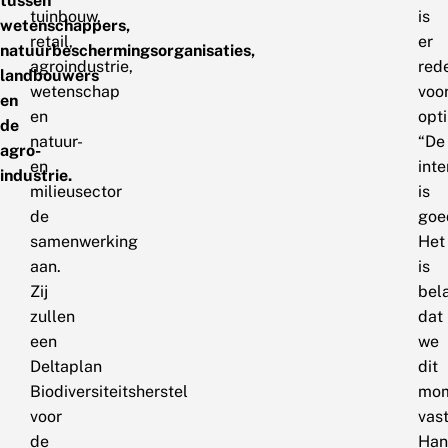
tussen
tuinbouw,
is
wetenschappers,
retail,
er
natuurbeschermingsorganisaties,
agroindustrie,
red
landbouwers
wetenschap
voo
en
en
opt
de
natuur-
“De
agro-
en
inte
industrie.
milieusector
is
de
goe
samenwerking
Het
aan.
is
Zij
bela
zullen
dat
een
we
Deltaplan
dit
Biodiversiteitsherstel
mo
voor
vas
de
Han