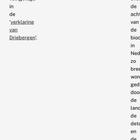
in
de
de
ach
‘
verklaring
van
van
de
Driebergen
’.
biod
in
Ned
zo
bre
wor
ged
doo
de
lan
de
det
en
de