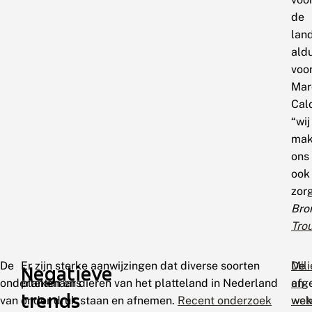
de
lan
ald
voor
Mar
Cal
“wij
mak
ons
ook
zor
Bro
Tro
De
Er zijn sterke aanwijzingen dat diverse soorten
De
Mil
Negatieve
ondertekenaars
planten en dieren van het platteland in Nederland
afg
en
trends
van
onder druk staan en afnemen.
Recent onderzoek
wek
wet