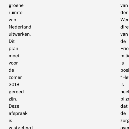
groene
van
ruimte
der
van
Wer
Nederland
dir
uitwerken.
van
Dit
de
plan
Fri
moet
mili
voor
is
de
posi
zomer
“He
2018
is
gereed
hee
zijn.
bij
Deze
dat
afspraak
de
is
zor
vastgelegd
ove