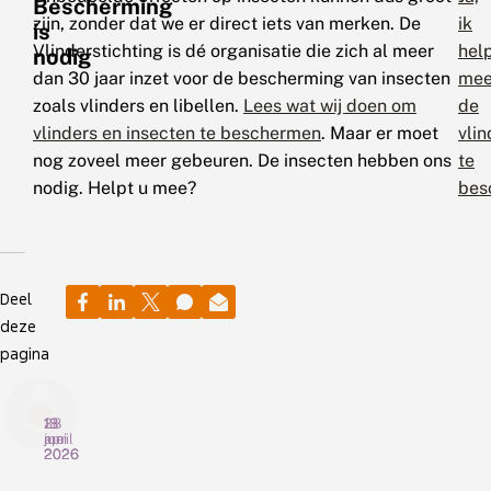
Bescherming
zijn, zonder dat we er direct iets van merken. De
ik
is
Vlinderstichting is dé organisatie die zich al meer
hel
nodig
dan 30 jaar inzet voor de bescherming van insecten
me
zoals vlinders en libellen.
Lees wat wij doen om
de
vlinders en insecten te beschermen
. Maar er moet
vlin
nog zoveel meer gebeuren. De insecten hebben ons
te
nodig. Helpt u mee?
bes
Deel
deze
pagina
18
28
13
juni
mei
april
2026
2026
2026
T
M
B