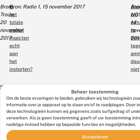
Bron:
Is
Bron: Radio 1, 15 november 2017
Aan
Bro
Trouw,
het
om
NOS
20
totale
nat
14
november
aantal
te
nov
2017
insecten
bes
201
echt
teg
aan
amm
het
deu
instorten?
niet
Samenwerking
Bron:
De afname van vlinders is een sluipend proces
Bro
Cod
Beheer toestemming
voor
LTO,
Tro
roo
Om de beste ervaringen te bieden, gebruiken wij technologieën zo
beter
3
29
voo
informatie over je apparaat op te slaan en/of te raadplegen. Door 
bermbeheer
november
okt
Nat
deze technologieën kunnen wij gegevens zoals surfgedrag of uniek
verwerken. Als je geen toestemming geeft of uw toestemming intre
2017
201
nadelige invloed hebben op bepaalde functies en mogelijkheden.
Bron:
Dat de effecten van menselijk handelen niet altijd
Lee
Lee
Accepteren
Sluipmoordenaar