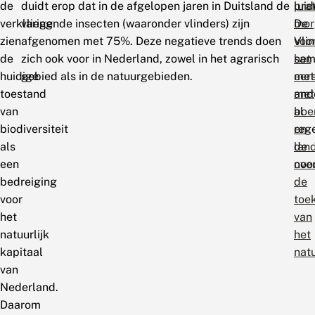
de
duidt erop dat in de afgelopen jaren in Duitsland de
lui
pra
verklaring
vliegende insecten (waaronder vlinders) zijn
De
mor
zien
afgenomen met 75%. Deze negatieve trends doen
Vlin
voo
de
zich ook voor in Nederland, zowel in het agrarisch
sam
het
huidige
gebied als in de natuurgebieden.
met
eer
toestand
and
met
van
al
boe
biodiversiteit
reg
en
als
de
lan
een
noo
ove
bedreiging
de
voor
toe
het
van
natuurlijk
het
kapitaal
nat
van
Nederland.
Daarom