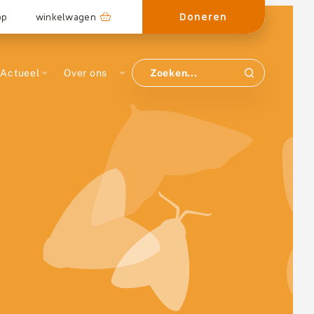
Doneren
op
winkelwagen
Actueel
Over ons