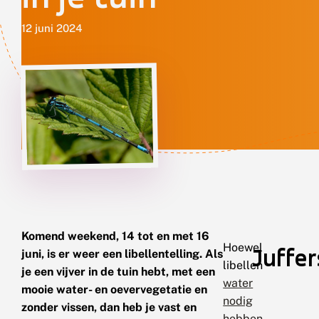
12 juni 2024
Komend weekend, 14 tot en met 16
Hoewel
Juffer
juni, is er weer een libellentelling. Als
libellen
je een vijver in de tuin hebt, met een
water
mooie water- en oevervegetatie en
nodig
zonder vissen, dan heb je vast en
hebben