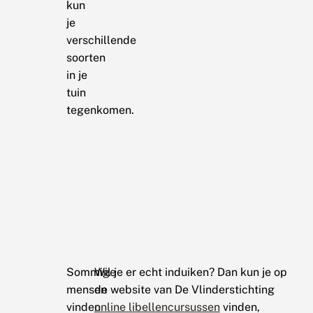
kun
je
verschillende
soorten
in je
tuin
tegenkomen.
Sommige
Wil je er echt induiken? Dan kun je op
mensen
de website van De Vlinderstichting
vinden
online libellencursussen
vinden,