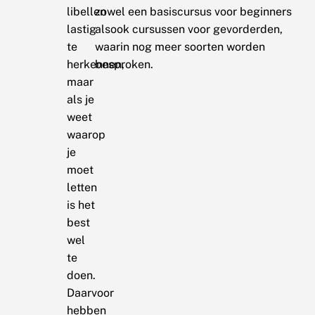
libellen
zowel een basiscursus voor beginners
lastig
alsook cursussen voor gevorderden,
te
waarin nog meer soorten worden
herkennen,
besproken.
maar
als je
weet
waarop
je
moet
letten
is het
best
wel
te
doen.
Daarvoor
hebben