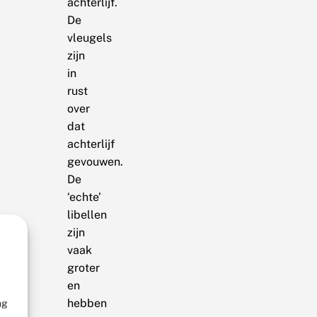
achterlijf.
De
vleugels
zijn
in
rust
over
dat
achterlijf
gevouwen.
De
‘echte’
libellen
zijn
vaak
groter
en
hebben
ng