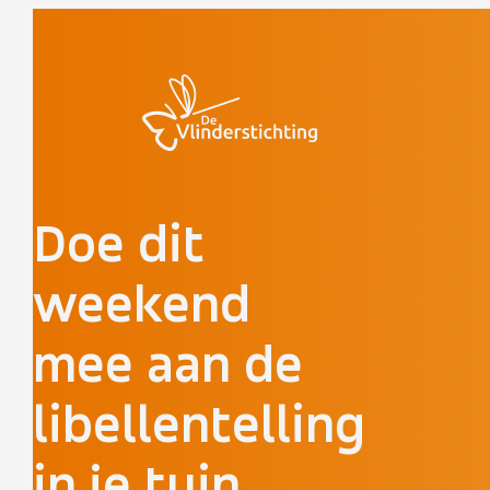
Doorgaan naar inhoud
Doe dit
weekend
mee aan de
libellentelling
in je tuin