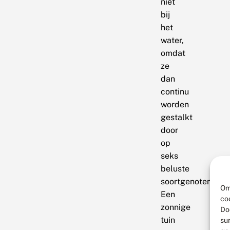
niet
bij
het
water,
omdat
ze
dan
continu
worden
gestalkt
door
op
seks
beluste
soortgenoten.
Om
Een
co
zonnige
Do
tuin
su