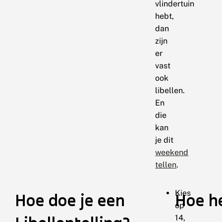
vlindertuin
hebt,
dan
zijn
er
vast
ook
libellen.
En
die
kan
je dit
weekend
tellen
.
Kies
Hoe doe je een
Hoe he
op
14,