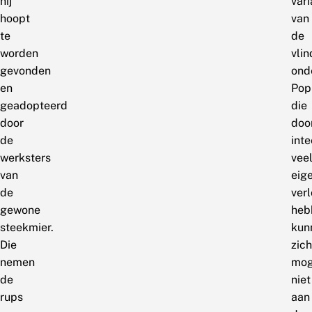
hij
vari
hoopt
van
te
de
worden
vlin
gevonden
ond
en
Pop
geadopteerd
die
door
doo
de
inte
werksters
vee
van
eig
de
ver
gewone
heb
steekmier.
kun
Die
zich
nemen
mog
de
niet
rups
aan