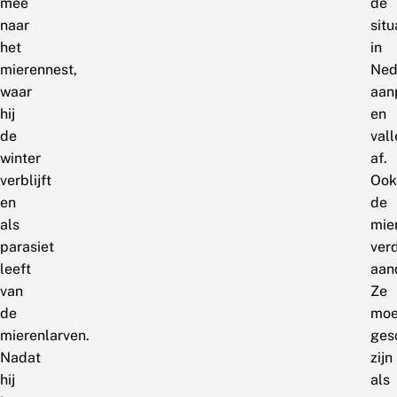
mee
de
naar
situ
het
in
mierennest,
Ned
waar
aan
hij
en
de
vall
winter
af.
verblijft
Ook
en
de
als
mie
parasiet
ver
leeft
aan
van
Ze
de
moe
mierenlarven.
ges
Nadat
zijn
hij
als