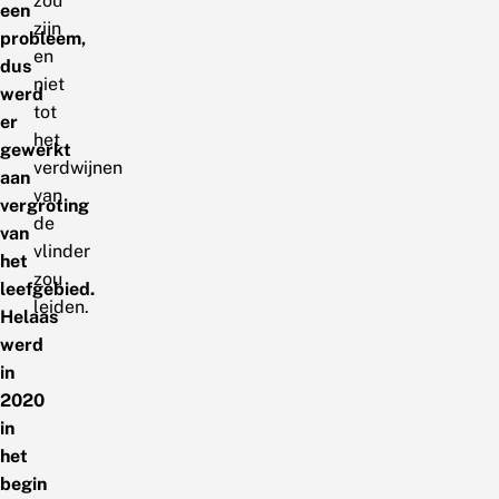
zou
een
zijn
probleem,
en
dus
niet
werd
tot
er
het
gewerkt
verdwijnen
aan
van
vergroting
de
van
vlinder
het
zou
leefgebied.
leiden.
Helaas
werd
in
2020
in
het
begin