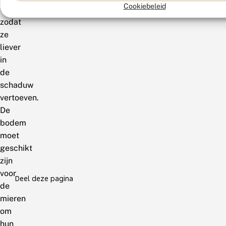
Cookiebeleid
worden,
zodat
ze
liever
in
de
schaduw
vertoeven.
De
bodem
moet
geschikt
zijn
voor
Deel deze pagina
de
mieren
om
hun