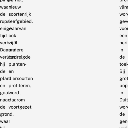
waar
nieuw
vlin
de
soortenrijk
wor
rups
leefgebied,
gev
enige
waarvan
voo
tijd
ook
een
verblijft.
veel
heri
Daarna
andere
in
verlaat
bedreigde
de
hij
planten-
toe
de
en
Bij
plant
diersoorten
gro
en
profiteren,
pop
gaat
wordt
in
naar
daarom
Dui
de
voortgezet.
wor
grond,
de
waar
gen