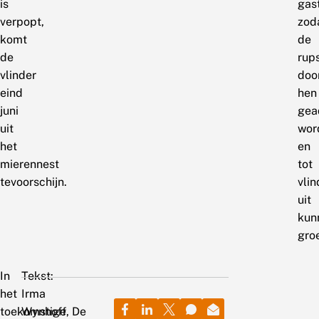
is
gas
verpopt,
zod
komt
de
de
rup
vlinder
doo
eind
hen
juni
gea
uit
wor
het
en
mierennest
tot
tevoorschijn.
vlin
uit
kun
groe
In
Tekst:
het
Irma
toekomstige
Wynhoff, De