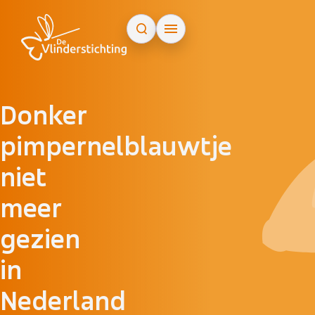
Doorgaan naar inhoud
Donker
pimpernelblauwtje
niet
meer
gezien
in
Nederland