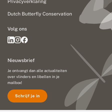
Privacyverklaring
e
b
i
Dutch Butterfly Conservation
e
d
e
Volg ons
n
k
l
i
m
a
a
Nieuwsbrief
t
v
e
Je ontvangt dan alle actualiteiten
r
over vlinders en libellen in je
a
mailbox!
n
d
e
Schrijf je in
r
i
n
g