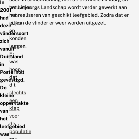
In
vrouwtjes
het Limburgs Landschap wordt verder gewerkt aan
2001
hun
het realiseren van geschikt leefgebied. Zodra dat er
had
eitjes
is, kan de vlinder er weer worden uitgezet.
deze
op
vlindersoort
konden
zich
leggen.
vanuit
Er
Duitsland
was
in
hoop
Posterholt
dat
gevestigd.
dit
De
slechts
kleine
een
oppervlakte
klap
van
voor
het
de
leefgebied
populatie
was