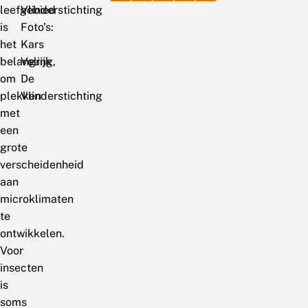
leefgebied
Vlinderstichting
is
Foto’s:
het
Kars
belangrijk
Veling,
om
De
plekken
Vlinderstichting
met
een
grote
verscheidenheid
aan
microklimaten
te
ontwikkelen.
Voor
insecten
is
soms