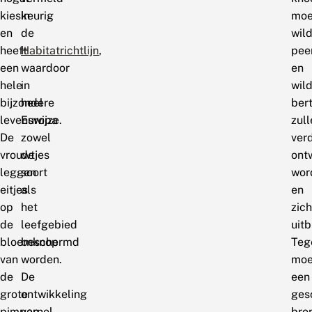
kieskeurig
in
moe
en
de
wil
heeft
Habitatrichtlijn
,
pee
een
waardoor
en
hele
in
wil
bijzondere
heel
ber
levenswijze.
Europa
zull
De
zowel
ver
vrouwtjes
de
ont
leggen
soort
wor
eitjes
als
en
op
het
zich
de
leefgebied
uitb
bloemknop
beschermd
Tege
van
worden.
moe
de
De
een
grote
ontwikkeling
ges
pimpernel,
van
bro