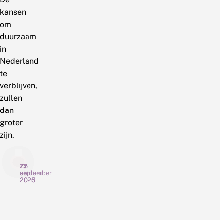
kansen
om
duurzaam
in
Nederland
te
verblijven,
zullen
dan
groter
zijn.
22
13
25
april
oktober
september
2026
2025
2025
L
E
M
i
u
e
b
r
t