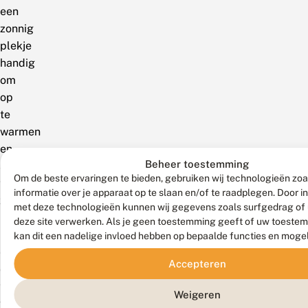
een
zonnig
plekje
handig
om
op
te
warmen
en
Beheer toestemming
actief
Om de beste ervaringen te bieden, gebruiken wij technologieën zo
te
informatie over je apparaat op te slaan en/of te raadplegen. Door 
zijn.
met deze technologieën kunnen wij gegevens zoals surfgedrag of 
Het
deze site verwerken. Als je geen toestemming geeft of uw toestem
kan
kan dit een nadelige invloed hebben op bepaalde functies en moge
echter
Accepteren
ook
te
Weigeren
warm