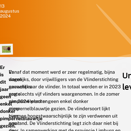
13
augustus
2024
Er
Er
Vanaf dat moment werd er zeer regelmatig, bijna
U
is
waren
dagelijks, door vrijwilligers van de Vlinderstichting
dit
le
nauwelijks
gezocht naar de vlinder. In totaal werden er in 2023
jaar
grote
nog slechts vijf vlinders waargenomen. In de zomer
geen
pimpernelplanten
van 2024 werd er geen enkel donker
enkel
meer
pimpernelblauwtje gezien. De vlindersoort lijkt
donker
over,
hiermee hoogstwaarschijnlijk te zijn verdwenen uit
pimpernelblauwtje
waar
ons land. De Vlinderstichting legt zich daar niet bij
gezien.
de
neer. In samenwerking met de provincie Limburg en