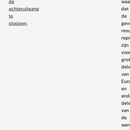
de
waar
achteruitgang
dat
te
de
stoppen
.
gev
resu
rep
zijn
voo
gro
del
van
Eur
en
and
del
van
de
wer