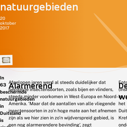
natuurgebieden
20
oktober
2017
In
Afgelopen jaren werd al steeds duidelijker dat
Ent
Alarmerend
De
63
bepaalde insectensoorten, zoals bijen en vlinders,
(in
beschermde
w
steeds minder voorkomen in West-Europa en Noord-
in
natuurgebieden
Amerika. ‘Maar dat de aantallen van alle vliegende
het
in
insectensoorten in zo’n hoge mate aan het afnemen
Dui
Duitsland
zijn als we hier zien in zo’n wijdverspreid gebied, is
Kref
is
een nog alarmerendere bevinding’, zegt
ond