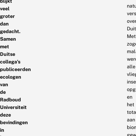
blijkt
nat
veel
ver
groter
ove
dan
Duit
gedacht.
Met
Samen
zog
met
mal
Duitse
wer
collega’s
alle
publiceerden
vli
ecologen
ins
van
opg
de
en
Radboud
het
Universiteit
tota
deze
aan
bevindingen
bio
in
gew