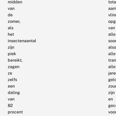
midden
tota
van
aan
de
vlin
zomer,
opg
als
van
het
alle
insectenaantal
soor
zijn
also
piek
alle
bereikt,
tra
zagen
alle
ze
jare
zelfs
gel
een
zou
daling
zijn
van
en
82
gec
procent
voo