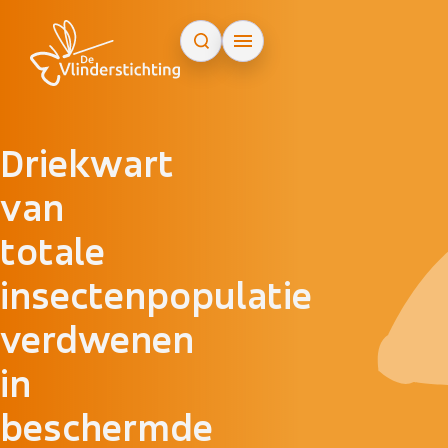
Doorgaan naar inhoud
Driekwart
van
totale
insectenpopulatie
verdwenen
in
beschermde