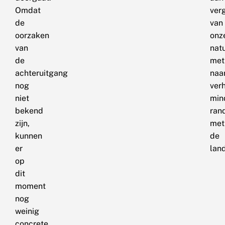
Omdat
ver
de
van
oorzaken
onz
van
nat
de
met
achteruitgang
naa
nog
ver
niet
min
bekend
ran
zijn,
met
kunnen
de
er
lan
op
dit
moment
nog
weinig
concrete