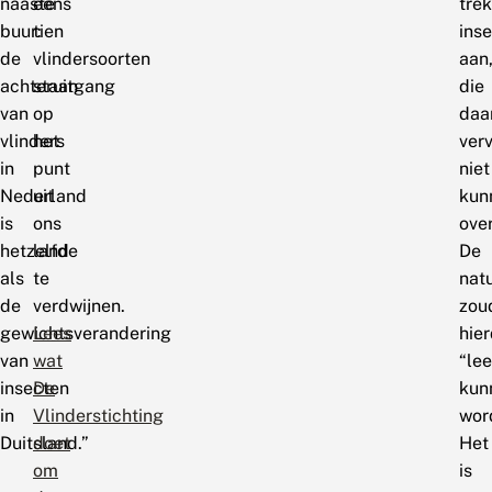
naaste
eens
tre
buur:
tien
ins
de
vlindersoorten
aan
achteruitgang
staan
die
van
op
daa
vlinders
het
ver
in
punt
niet
Nederland
uit
kun
is
ons
ove
hetzelfde
land
De
als
te
nat
de
verdwijnen.
zou
gewichtsverandering
Lees
hie
van
wat
“le
insecten
De
kun
in
Vlinderstichting
wor
Duitsland.”
doet
Het
om
is