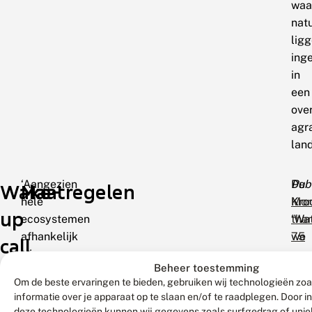
waa
nat
lig
ing
in
een
ove
agr
lan
‘Aangezien
De
Publ
Wake-
Maatregelen
hele
Kro
Mor
up
ecosystemen
‘Wa
tha
afhankelijk
we
75
call
zijn
op
per
Beheer toestemming
van
dit
dec
Om de beste ervaringen te bieden, gebruiken wij technologieën zo
insecten,
mo
ove
informatie over je apparaat op te slaan en/of te raadplegen. Door 
bijvoorbeeld
all
27
deze technologieën kunnen wij gegevens zoals surfgedrag of uniek