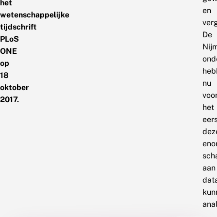
het
en
wetenschappelijke
ver
tijdschrift
De
PLoS
Nij
ONE
ond
op
heb
18
nu
oktober
voo
2017.
het
eer
dez
eno
sch
aan
dat
kun
ana