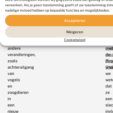
als
kun
yea
verwerken. Als je geen toestemming geeft of uw toestemming intre
voedsel
doe
in
nadelige invloed hebben op bepaalde functies en mogelijkheden.
en
is
tota
Accepteren
als
gro
flyi
bestuivers,
voo
inse
Weigeren
zet
bet
bio
Cookiebeleid
dat
Min
in
andere
met
pro
veranderingen,
de
area
zoals
din
PLo
achteruitgang
waa
ON
van
we
vogels
wet
en
dat
zoogdieren
ze
in
een
een
sle
nieuw
inv