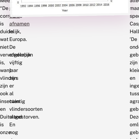
Meetnet:
graslandvlinders
all
“De
met
maa
correlatie
50%
spe
is
afnamen
Cas
duidelijk,
in
Hal
wat
Europa.
‘De
niet
De
ond
verwonderlijk
afgelopen
geb
is,
vijftig
zijn
want
jaar
klei
vlinders
zijn
en
zijn
er
ing
ook
al
tus
insecten
twintig
agr
en
vlindersoorten
geb
Duitsland
uitgestorven.
Dez
is
En
oml
onze
nog
geb