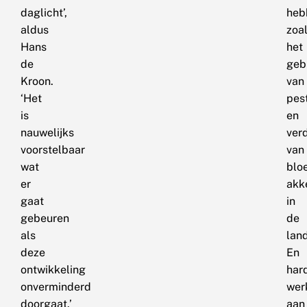
daglicht’,
heb
aldus
zoa
Hans
het
de
geb
Kroon.
van
‘Het
pes
is
en
nauwelijks
ver
voorstelbaar
van
wat
blo
er
akk
gaat
in
gebeuren
de
als
lan
deze
En
ontwikkeling
har
onverminderd
wer
doorgaat.’
aan