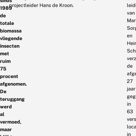
sinds
projectleider Hans de Kroon.
leid
1989
van
de
Mar
totale
Sor
biomassa
en
vliegende
Hei
insecten
Sch
met
ver
ruim
de
75
afg
procent
27
afgenomen.
jaar
De
geg
teruggang
in
werd
63
al
ver
vermoed,
loca
maar
in