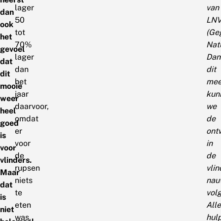
lager
van
dan
50
LN
ook
tot
(Ge
het
70%
Natu
gevoel
lager
Dan
dat
dan
dit
dit
het
mee
mooie
jaar
kun
weer
daarvoor,
we
heel
omdat
de
goed
er
ont
is
voor
in
voor
de
de
vlinders.
rupsen
vli
Maar
niets
nau
dat
te
vol
is
eten
Alle
niet
was.
hul