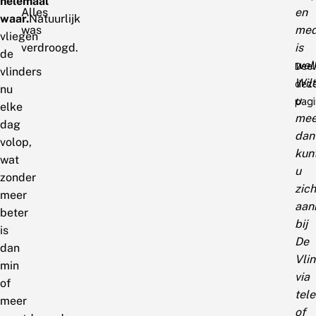
helemaal
Alles
en
waar.
Natuurlijk
was
med
vliegen
verdroogd.
is
de
wel
Deel
vlinders
Wilt
dez
nu
u
pagi
elke
mee
dag
dan
volop,
kun
wat
u
zonder
zich
meer
aan
beter
bij
is
De
dan
Vlin
min
via
of
tel
meer
of