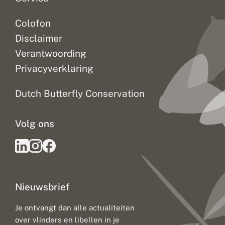
g
m
Colofon
e
t
Disclaimer
k
l
Verantwoording
i
Privacyverklaring
m
a
a
Dutch Butterfly Conservation
t
v
e
Volg ons
r
a
n
d
e
r
i
Nieuwsbrief
n
g
:
Je ontvangt dan alle actualiteiten
u
over vlinders en libellen in je
i