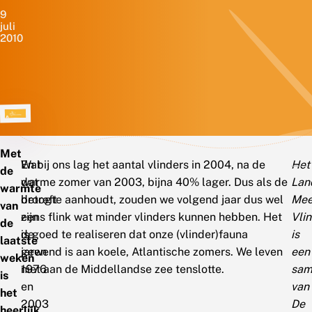
9
juli
2010
Met
Wat
En bij ons lag het aantal vlinders in 2004, na de
Het
de
dat
warme zomer van 2003, bijna 40% lager. Dus als de
Lan
warmte
betreft
droogte aanhoudt, zouden we volgend jaar dus wel
Mee
van
zijn
eens flink wat minder vlinders kunnen hebben. Het
Vli
de
de
is goed te realiseren dat onze (vlinder)fauna
is
laatste
jaren
gewend is aan koele, Atlantische zomers. We leven
een
weken
1976
niet aan de Middellandse zee tenslotte.
sam
is
en
van
het
2003
De
heerlijk