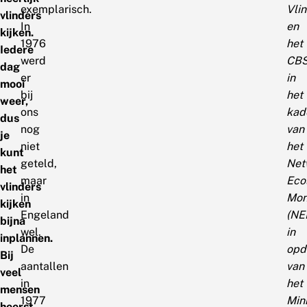
exemplarisch.
Vlin
vlinders
In
en
kijken.
1976
het
Iedere
werd
CBS
dag
er
in
mooi
bij
het
weer,
ons
kad
dus
nog
van
je
niet
het
kunt
geteld,
Net
het
maar
Eco
vlinders
in
Mon
kijken
Engeland
(NE
bijna
wel.
in
inplannen.
De
opd
Bij
aantallen
van
veel
in
het
mensen
1977
Mini
heerst