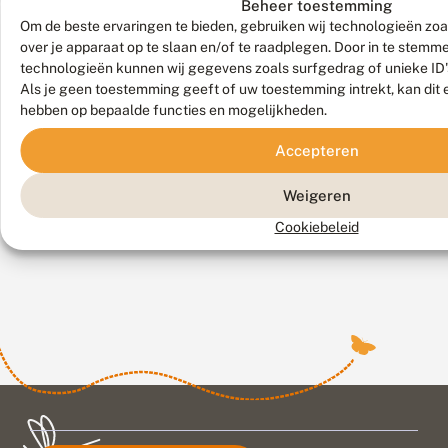
Beheer toestemming
6
3
30
Om de beste ervaringen te bieden, gebruiken wij technologieën zoa
augustus
augustus
juli
over je apparaat op te slaan en/of te raadplegen. Door in te stem
2026
2026
2026
technologieën kunnen wij gegevens zoals surfgedrag of unieke ID'
G
N
C
Als je geen toestemming geeft of uw toestemming intrekt, kan dit 
r
i
h
hebben op bepaalde functies en mogelijkheden.
o
e
o
o
u
c
Accepteren
t
Klimaatverandering
w
Wie
o
Een
Ook
s
e
l
zorgt
de
opmerkelijke
Bekijk
c
g
a
al het
Weigeren
samen
komende
insectenwaarneming
h
e
a
nieuws
interessant
met
weken
bij
a
n
t
Cookiebeleid
landgebruik
op
Gouda:
l
e
j
i
r
e
voor
pad
op
g
a
t
veel
gaat,
21
e
t
e
veranderingen
maakt
juli
v
i
r
in
een
2026
e
e
u
r
biodiversiteit.
d
goede
g
werd
a
i
g
Twee
kans
aan
n
s
e
nieuwe
om
de
d
t
v
onderzoeken
een
oever
e
e
o
geven
of
van
r
l
n