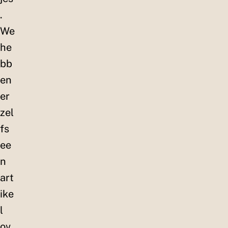
.
We
he
bb
en
er
zel
fs
ee
n
art
ike
l
ov