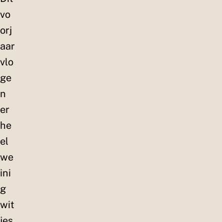
vo
orj
aar
vlo
ge
n
er
he
el
we
ini
g
wit
jes