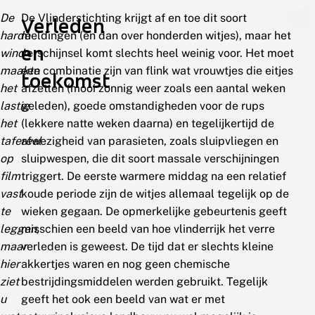
De
De Vlinderstichting krijgt af en toe dit soort
Verleden
harde
meldingen (en dan over honderden witjes), maar het
en
wind
verschijnsel komt slechts heel weinig voor. Het moet
maakte
een combinatie zijn van flink wat vrouwtjes die eitjes
toekomst
het
afzetten (mooi zonnig weer zoals een aantal weken
lastig
geleden), goede omstandigheden voor de rups
het
(lekkere natte weken daarna) en tegelijkertijd de
tafereel
afwezigheid van parasieten, zoals sluipvliegen en
op
sluipwespen, die dit soort massale verschijningen
film
triggert. De eerste warmere middag na een relatief
vast
koude periode zijn de witjes allemaal tegelijk op de
te
wieken gegaan. De opmerkelijke gebeurtenis geeft
leggen,
misschien een beeld van hoe vlinderrijk het verre
maar
verleden is geweest. De tijd dat er slechts kleine
hier
akkertjes waren en nog geen chemische
ziet
bestrijdingsmiddelen werden gebruikt. Tegelijk
u
geeft het ook een beeld van wat er met