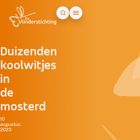
Doorgaan naar inhoud
Duizenden
koolwitjes
in
de
mosterd
10
augustus
2023