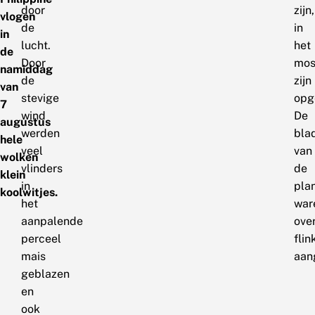
door
zijn,
vlogen
de
in
in
lucht.
het
de
Door
mos
namiddag
de
zijn
van
stevige
opg
7
wind
De
augustus
werden
bla
hele
veel
van
wolken
vlinders
de
klein
in
pla
koolwitjes.
het
war
aanpalende
ove
perceel
flin
mais
aan
geblazen
en
ook