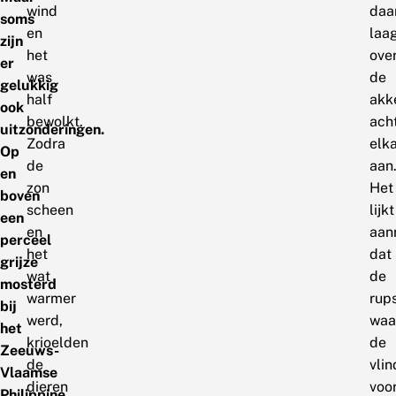
wind
daar
soms
en
laa
zijn
het
ove
er
was
de
gelukkig
half
akk
ook
bewolkt.
ach
uitzonderingen.
Zodra
elk
Op
de
aan
en
zon
Het
boven
scheen
lijkt
een
en
aan
perceel
het
dat
grijze
wat
de
mosterd
warmer
rup
bij
werd,
waa
het
krioelden
de
Zeeuws-
de
vlin
Vlaamse
dieren
voo
Philippine