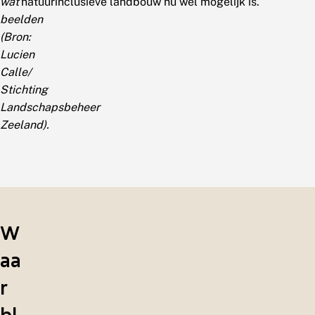
wat
natuurinclusieve landbouw nu wel mogelijk is.
beelden
(Bron:
Lucien
Calle/
Stichting
Landschapsbeheer
Zeeland).
W
aa
r
bl