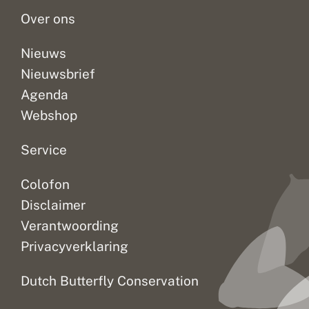
soorten...
schijnt...
de
m
n
insecten....
Over ons
o
d
i
Nieuws
g
Nieuwsbrief
Agenda
Webshop
Service
Colofon
Disclaimer
Verantwoording
Privacyverklaring
Dutch Butterfly Conservation