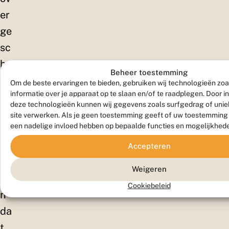
er
ge
sc
hr
Beheer toestemming
ev
Om de beste ervaringen te bieden, gebruiken wij technologieën zo
informatie over je apparaat op te slaan en/of te raadplegen. Door 
en.
deze technologieën kunnen wij gegevens zoals surfgedrag of uniek
Fij
site verwerken. Als je geen toestemming geeft of uw toestemming i
een nadelige invloed hebben op bepaalde functies en mogelijkhed
n
om
Accepteren
te
Weigeren
zie
Cookiebeleid
n
da
t