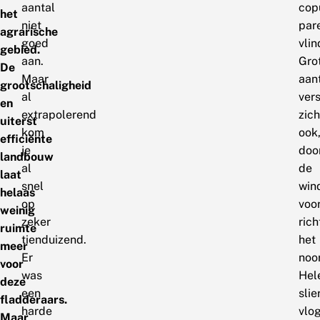
aantal
copu
het
niet
par
agrarische
goed
vlin
gebied.
aan.
Gro
De
Maar
aan
grootschaligheid
al
ver
en
extrapolerend
zich
uiterst
kom
ook
efficiënte
je
doo
landbouw
al
de
laat
snel
win
helaas
op
voo
weinig
zeker
rich
ruimte
tienduizend.
het
meer
Er
noo
voor
was
Hel
deze
een
slie
fladderaars.
harde
vlo
Maar