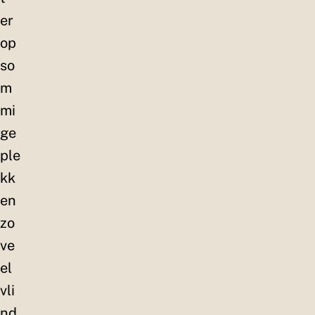
er
op
so
m
mi
ge
ple
kk
en
zo
ve
el
vli
nd