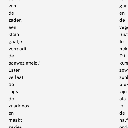
van
gaa
de
en
zaden,
de
een
veg
klein
rust
gaatje
te
verraadt
beki
de
Dit
aanwezigheid.”
kun
Later
zow
verlaat
zon
de
ple
rups
zijn
de
als
zaaddoos
in
en
de
maakt
hal
zakjes
ond