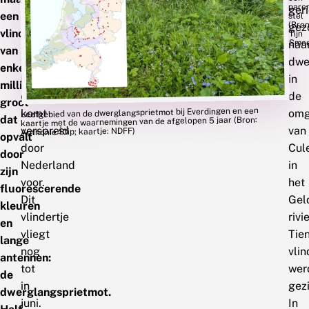
pare
staat
ger
een
stel
(Bron
als
gez
vlindertje
Tijn
Sme
zeldzaam
naa
van
te
dwe
enkele
boek
in
millimeters
en
de
groot
Leefgebied van de dwerglangsprietmot bij Everdingen en een
komt
omg
dat
kaartje met de waarnemingen van de afgelopen 5 jaar (Bron:
verspreid
van
Anthonie Stip; kaartje: NDFF)
opvalt
door
Cul
door
Nederland
in
zijn
voor.
het
fluorescerende
Dit
Gel
kleuren
vlindertje
rivi
en
vliegt
Tien
lange
nog
vlin
antennen:
tot
wer
de
in
gez
dwerglangsprietmot.
juni.
In