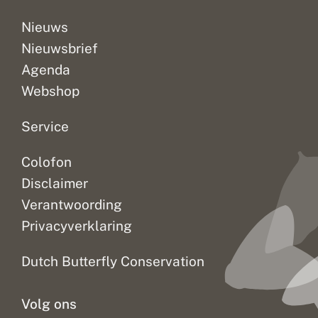
e
m
r
o
Nieuws
l
t
Nieuwsbrief
e
t
i
e
Agenda
d
n
t
Webshop
t
o
t
Service
n
i
Colofon
e
u
Disclaimer
w
e
Verantwoording
i
Privacyverklaring
n
z
i
Dutch Butterfly Conservation
c
h
t
Volg ons
e
n