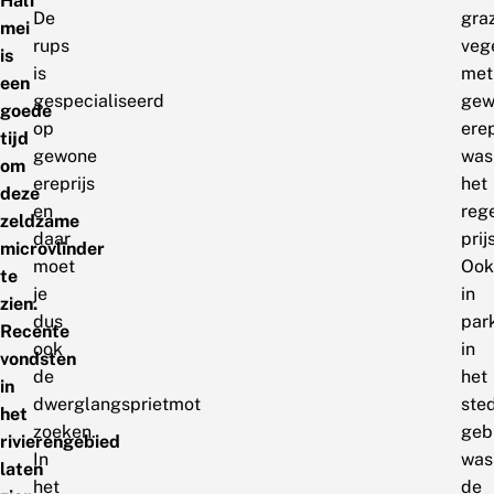
Half
De
gra
mei
rups
veg
is
is
met
een
gespecialiseerd
gew
goede
op
erep
tijd
gewone
was
om
ereprijs
het
deze
en
reg
zeldzame
daar
prijs
microvlinder
moet
Ook
te
je
in
zien.
dus
par
Recente
ook
in
vondsten
de
het
in
dwerglangsprietmot
sted
het
zoeken.
geb
rivierengebied
In
was
laten
het
de