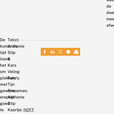
de
dwe
mee
afw
De
Tekst:
komende
Anthonie
tijd
Stip
loont
&
het
Kars
om
Veling
plekken
Foto’s:
met
Tijn
gewone
Smeeman;
ereprijs
Anthonie
goed
Stip
te
Kaartje:
NDFF