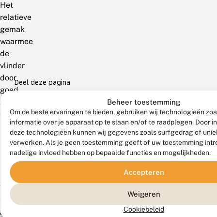
Het
relatieve
gemak
waarmee
de
vlinder
door
Deel deze pagina
goed
zoeken
Beheer toestemming
Om de beste ervaringen te bieden, gebruiken wij technologieën zo
op
informatie over je apparaat op te slaan en/of te raadplegen. Door 
nieuwe
deze technologieën kunnen wij gegevens zoals surfgedrag of uniek
plekken
verwerken. Als je geen toestemming geeft of uw toestemming intre
in
nadelige invloed hebben op bepaalde functies en mogelijkheden.
het
Accepteren
rivierengebied
werd
Weigeren
aangetroffen,
Cookiebeleid
geeft