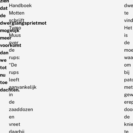
zien
Handboek
dwe
dat
Motten
te
de
schrijft
vin
dwerglangsprietmot
Tymo
Het
mogelijk
Muus
is
meer
over
de
voorkomt
de
moe
dan
rups:
waa
we
“De
om
tot
rups
bij
nu
leeft
pat
toe
aanvankelijk
met
dachten.
in
gew
de
erep
zaaddozen
doo
en
de
vreet
kni
daarbij
te