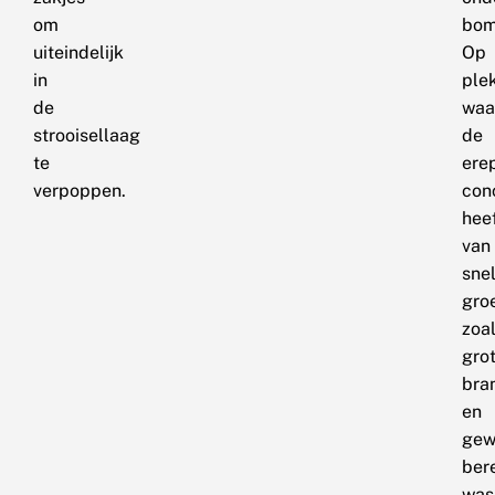
om
bom
uiteindelijk
Op
in
ple
de
waa
strooisellaag
de
te
erep
verpoppen.
con
hee
van
snel
groe
zoa
gro
bra
en
gew
ber
was