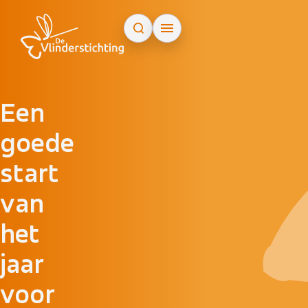
Doorgaan naar inhoud
Een
goede
start
van
het
jaar
voor