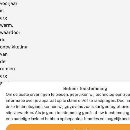
voorjaar
is
erg
warm,
waardoor
de
ontwikkeling
van
de
rupsen
erg
snel
Beheer toestemming
is
Om de beste ervaringen te bieden, gebruiken wij technologieën zo
gegaan.
informatie over je apparaat op te slaan en/of te raadplegen. Door 
De
deze technologieën kunnen wij gegevens zoals surfgedrag of uniek
vlinders
site verwerken. Als je geen toestemming geeft of uw toestemming i
een nadelige invloed hebben op bepaalde functies en mogelijkhed
vliegen
dan