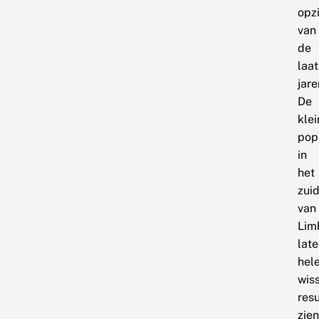
opz
van
de
laat
jare
De
klei
pop
in
het
zui
van
Lim
lat
hel
wis
resu
zien