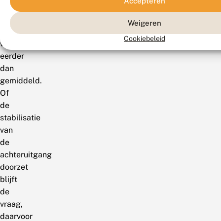
Accepteren
ook
bijna
Weigeren
2
Cookiebeleid
weken
eerder
dan
gemiddeld.
Of
de
stabilisatie
van
de
achteruitgang
doorzet
blijft
de
vraag,
daarvoor