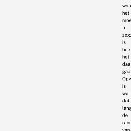
waa
het
moei
te
zeg
is
hoe
het
daa
gaa
Opv
is
wel
dat
lan
de
ran
van