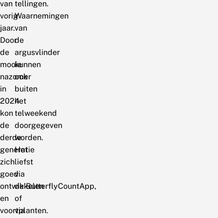
van
tellingen.
vorig
Waarnemingen
jaar.
van
Door
de
de
argusvlinder
mooie
kunnen
nazomer
ook
in
buiten
2024
het
kon
telweekend
de
doorgegeven
derde
worden.
generatie
Het
zich
liefst
goed
via
ontwikkelen
de ButterflyCountApp,
en
of
voortplanten.
via