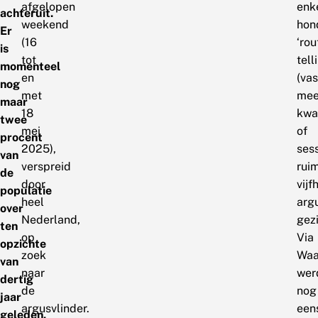
afgelopen
enk
achteruit.
weekend
hon
Er
(16
‘rou
is
tot
tell
momenteel
en
(vas
nog
met
mee
maar
18
kwar
twee
mei
of
procent
2025),
sess
van
verspreid
rui
de
door
vij
populatie
heel
arg
over
Nederland,
gez
ten
op
Via
opzichte
zoek
Waa
van
naar
wer
dertig
de
nog
jaar
argusvlinder.
een
geleden.