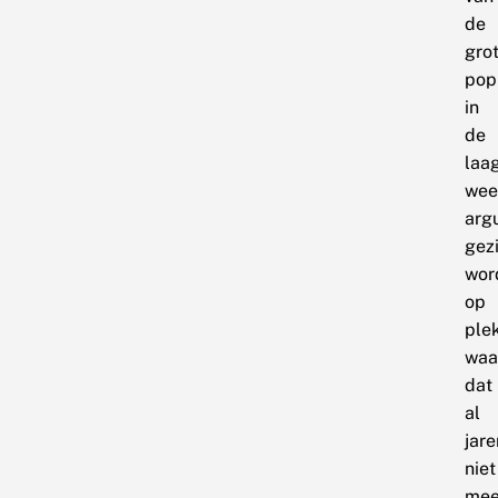
de
gro
pop
in
de
laa
wee
arg
gez
wor
op
ple
waa
dat
al
jare
niet
mee