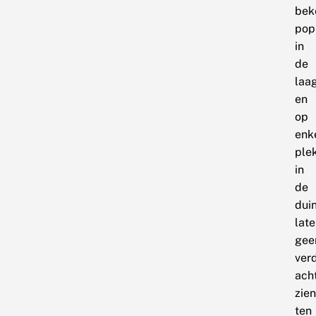
bek
pop
in
de
laa
en
op
enk
ple
in
de
dui
lat
gee
ver
ach
zien
ten