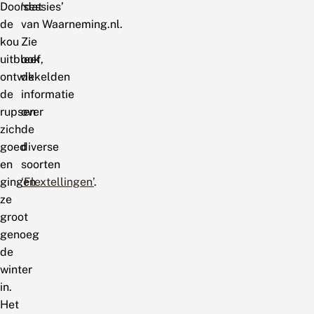
Doordat
‘sessies’
de
van Waarneming.nl.
kou
Zie
uitbleef,
ook
ontwikkelden
de
de
informatie
rupsen
over
zich
de
goed
diverse
en
soorten
gingen
‘Flextellingen’
.
ze
groot
genoeg
de
winter
in.
Het