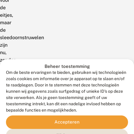
voor
de
eitjes,
maar
de
sleedoornstruwelen
zijn
nu,
zonder
Beheer toestemming
blad
Om de beste ervaringen te bieden, gebruiken wij technologieën
en
zoals cookies om informatie over je apparaat op te slaan en/of
bloei
te raadplegen. Door in te stemmen met deze technologieën
veel
kunnen wij gegevens zoals surfgedrag of unieke ID's op deze
moeilijker
site verwerken. Als je geen toestemming geeft of uw
toestemming intrekt, kan dit een nadelige invloed hebben op
te
bepaalde functies en mogelijkheden.
vinden.Dit
was
Accepteren
de