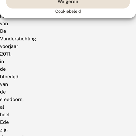
reden
Weigeren
dat
Cookiebeleid
medewerkers
van
De
Vlinderstichting
voorjaar
2011,
in
de
bloeitijd
van
de
sleedoorn,
al
heel
Ede
zijn