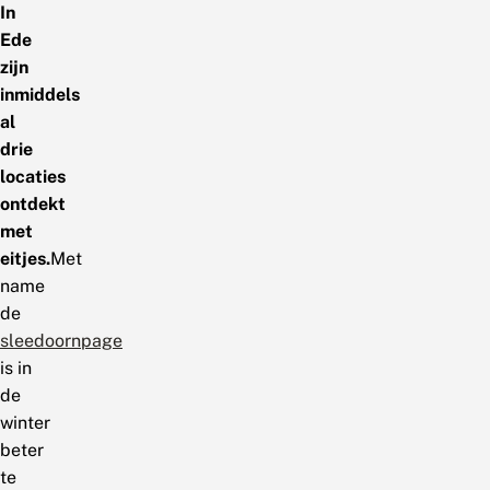
In
Ede
zijn
inmiddels
al
drie
locaties
ontdekt
met
eitjes.
Met
name
de
sleedoornpage
is in
de
winter
beter
te