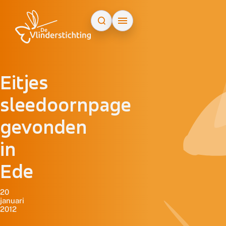
Doorgaan naar inhoud
Eitjes
sleedoornpage
gevonden
in
Ede
20
januari
2012