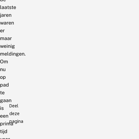
laatste
jaren
waren
er
maar
weinig
meldingen.
Om
nu
op
pad
te
gaan
Deel
is
deze
een
pagina
prima
tijd