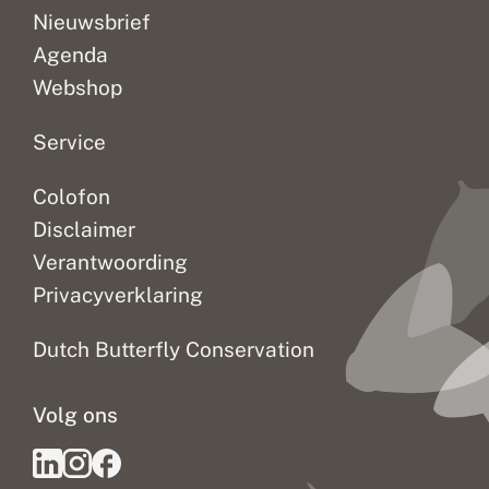
d
r
e
Nieuwsbrief
e
s
s
Agenda
l
e
Webshop
e
d
o
Service
o
r
Colofon
n
p
Disclaimer
a
g
Verantwoording
e
Privacyverklaring
Dutch Butterfly Conservation
Volg ons