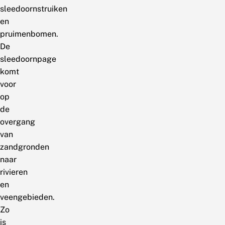
sleedoornstruiken
en
pruimenbomen.
De
sleedoornpage
komt
voor
op
de
overgang
van
zandgronden
naar
rivieren
en
veengebieden.
Zo
is