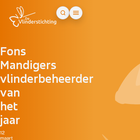
Doorgaan naar inhoud
Fons
Mandigers
vlinderbeheerder
van
het
jaar
12
maart