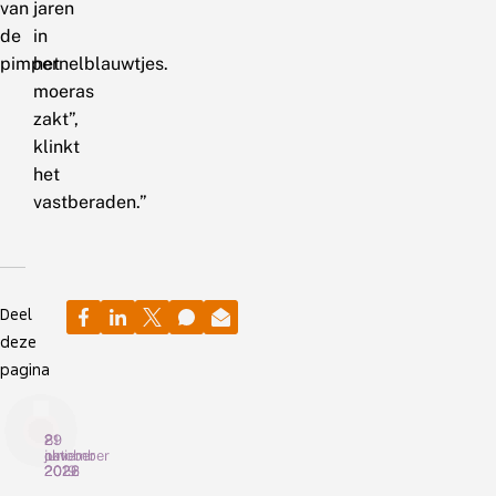
van
jaren
de
in
pimpernelblauwtjes.
het
moeras
zakt”,
klinkt
het
vastberaden.”
Deel
deze
pagina
29
8
21
juni
november
oktober
2026
2022
2019