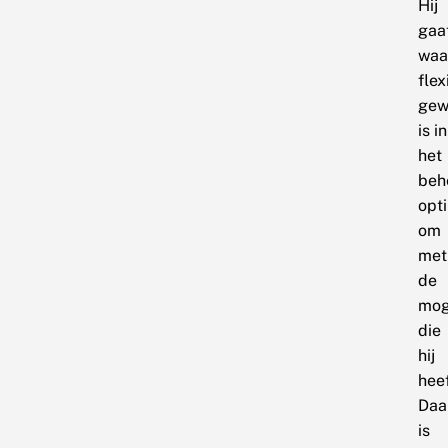
Hij
gaa
waa
flex
gew
is in
het
beh
opt
om
met
de
mog
die
hij
heef
Daa
is