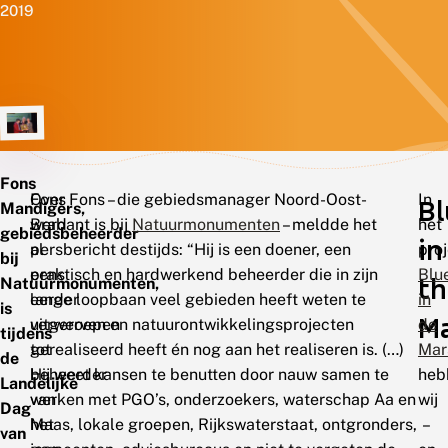
2019
Fons
Fons
Over Fons – die gebiedsmanager Noord-Oost-
In
Bl
Mandigers,
werd
Brabant is bij
Natuurmonumenten
– meldde het
het
gebiedsbeheerder
in
al
persbericht destijds: “Hij is een doener, een
pro
bij
eens
praktisch en hardwerkend beheerder die in zijn
Blu
th
Natuurmonumenten,
eerder
lange loopbaan veel gebieden heeft weten te
in
is
M
uitgeroepen
verwerven en natuurontwikkelingsprojecten
de
tijdens
tot
gerealiseerd heeft én nog aan het realiseren is. (…)
Mar
de
beheerder
Hij weet kansen te benutten door nauw samen te
heb
Landelijke
van
werken met PGO’s, onderzoekers, waterschap Aa en
wij
Dag
het
Maas, lokale groepen, Rijkswaterstaat, ontgronders,
–
van