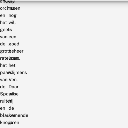
andere
hij
orchissen
nu
en
nog
het
wil,
geel
is
van
een
de
goed
grote
beheer
ratelaars,
voor
het
het
paars
Vlijmens
van
Ven.
de
Daar
Spaanse
wil
ruiter
hij
en
de
blauwe
komende
knoop
jaren