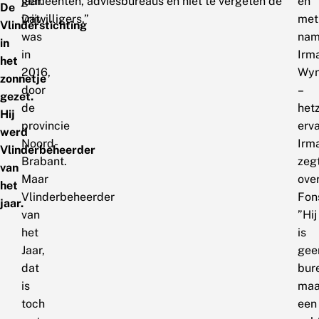
jaar.
gemeenten, adviesbureaus en niet te vergeten de
en
De
Dat
vrijwilligers.”
met
Vlinderstichting
was
na
in
in
Irm
het
2016,
Wyn
zonnetje
door
–
gezet.
de
het
Hij
provincie
erva
werd
Noord-
Irm
Vlinderbeheerder
Brabant.
zeg
van
Maar
ove
het
Vlinderbeheerder
Fon
jaar.
van
”Hij
het
is
Jaar,
gee
dat
bur
is
maa
toch
een