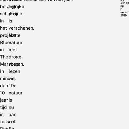
Vlinde
belangrijke
het
op
2
maart
schakel
project
2019
in
is
het
verschenen,
project
Natte
Blues
natuur
in
met
The
droge
Marshes.
voeten,
In
lezen
minder
we:
dan
“De
10
natuur
jaar
is
tijd
nu
is
aan
tussen
zet.
Den
En