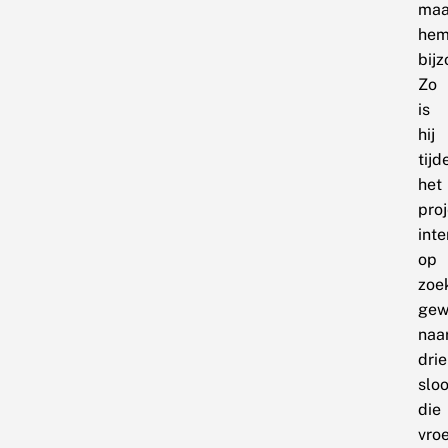
maa
he
bijz
Zo
is
hij
tijd
het
pro
inte
op
zoe
gew
naa
drie
sloo
die
vro