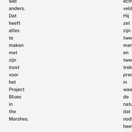
wat
ech
anders.
vel
Dat
Hij
heeft
zet
alles
zijn
te
twe
maken
man
met
en
zijn
twe
inzet
tre
voor
pre
het
in
Project
waa
Blues
de
in
nat
the
dat
Marshes.
nod
heef