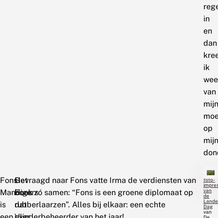
reg
in
en
dan
kre
ik
wee
van
mij
moe
op
mij
don
Beijk
een
Fons
Het
Gevraagd naar Fons vatte Irma de verdiensten van
foto-
impres
van
Mandigers
boek
Fons zó samen: “Fons is een groene diplomaat op
de
Landel
is
dat
rubberlaarzen”. Alles bij elkaar: een echte
Dag
van
een
over
Vlinderbeheerder van het jaar!
De