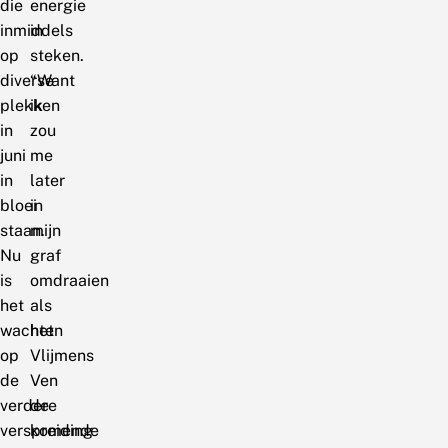
die
energie
inmiddels
in
op
steken.
diverse
“Want
plekken
ik
in
zou
juni
me
in
later
bloei
in
staan.
mijn
Nu
graf
is
omdraaien
het
als
wachten
het
op
Vlijmens
de
Ven
verdere
de
verspreiding
komende