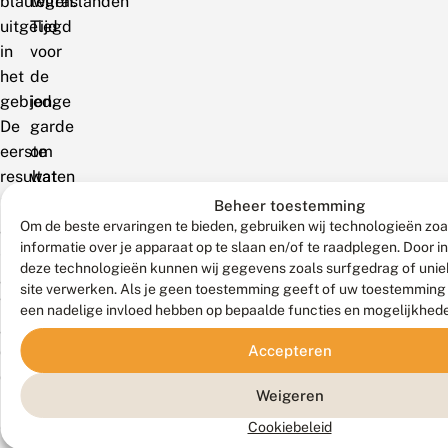
blauwgraslanden
tellen.
uitgelegd
Tijd
in
voor
het
de
gebied.
jonge
De
garde
eerste
om
resultaten
wat
mogen
stokjes
Beheer toestemming
gerust
van
Om de beste ervaringen te bieden, gebruiken wij technologieën zo
informatie over je apparaat op te slaan en/of te raadplegen. Door 
spectaculair
hem
deze technologieën kunnen wij gegevens zoals surfgedrag of uniek
genoemd
over
site verwerken. Als je geen toestemming geeft of uw toestemming i
worden
te
een nadelige invloed hebben op bepaalde functies en mogelijkhed
getuige
nemen,
Accepteren
de
filosofeert
duizenden
hij
Weigeren
riet-
hardop.
en
Wat
Cookiebeleid