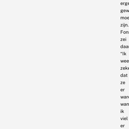
erg
gew
moe
zijn.
Fon
zei
daa
“Ik
wee
zek
dat
ze
er
war
wan
ik
viel
er