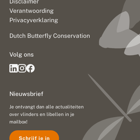
Disclaimer
k
k
Verantwoording
e
Privacyverklaring
n
Dutch Butterfly Conservation
Volg ons
Nieuwsbrief
Je ontvangt dan alle actualiteiten
over vlinders en libellen in je
mailbox!
Schrijf je in