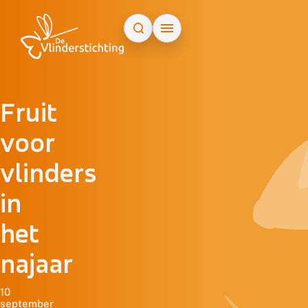
Doorgaan naar inhoud
Fruit
voor
vlinders
in
het
najaar
10
september