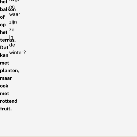
het
en
balkon
waar
of
zijn
op
ze
het
in
terras.
de
Dat
winter?
kan
met
planten,
maar
ook
met
rottend
fruit.