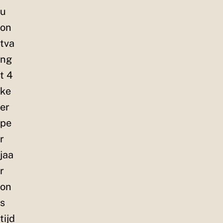
u
on
tva
ng
t 4
ke
er
pe
r
jaa
r
on
s
tijd