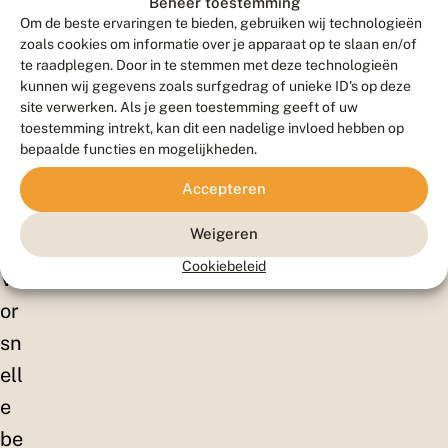
Beheer toestemming
na
Om de beste ervaringen te bieden, gebruiken wij technologieën
zoals cookies om informatie over je apparaat op te slaan en/of
te
te raadplegen. Door in te stemmen met deze technologieën
ur
kunnen wij gegevens zoals surfgedrag of unieke ID's op deze
site verwerken. Als je geen toestemming geeft of uw
en
toestemming intrekt, kan dit een nadelige invloed hebben op
hel
bepaalde functies en mogelijkheden.
p
Accepteren
me
Weigeren
e!
Cookiebeleid
Vo
or
sn
ell
e
be