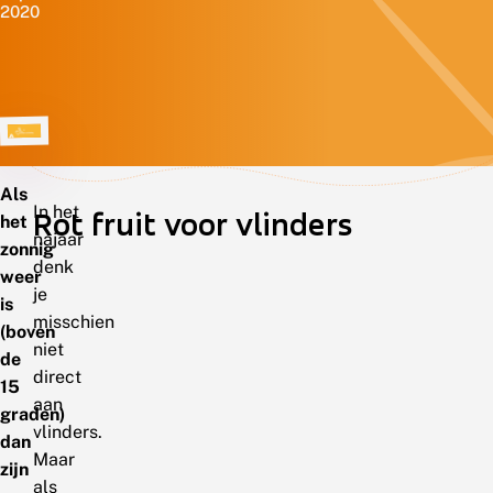
2020
Als
In het
Rot fruit voor vlinders
het
najaar
zonnig
denk
weer
je
is
misschien
(boven
niet
de
direct
15
aan
graden)
vlinders.
dan
Maar
zijn
als