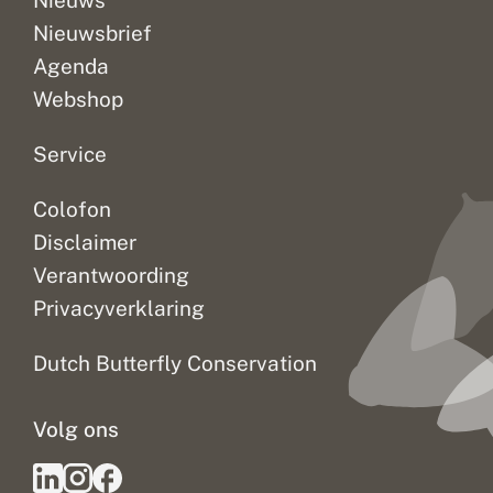
Nieuws
t
Nieuwsbrief
e
l
Agenda
l
i
Webshop
n
g
Service
Colofon
Disclaimer
Verantwoording
Privacyverklaring
Dutch Butterfly Conservation
Volg ons