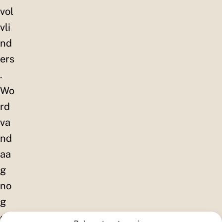
vol
vli
nd
ers
.
Wo
rd
va
nd
aa
g
no
g
do