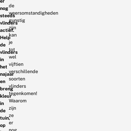
er
de
nog
weersomstandigheden
steeds
gunstig
vlinders
zijn
actief.
kan
Help
je
de
tot
vlinders
wel
in
vijftien
het
verschillende
najaar
soorten
en
vlinders
breng
tegenkomen!
kleur
Waarom
in
zijn
de
ze
tuin,
er
op
nog,