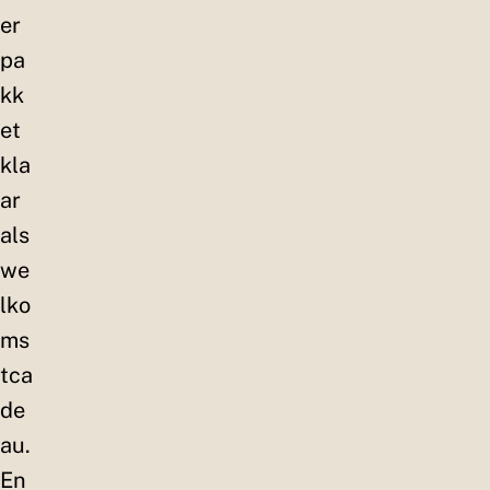
er
pa
kk
et
kla
ar
als
we
lko
ms
tca
de
au.
En