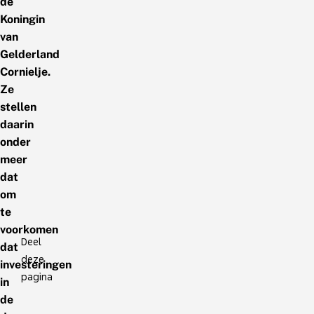
de
Koningin
van
Gelderland
Cornielje.
Ze
stellen
daarin
onder
meer
dat
om
te
voorkomen
Deel
dat
deze
investeringen
pagina
in
de