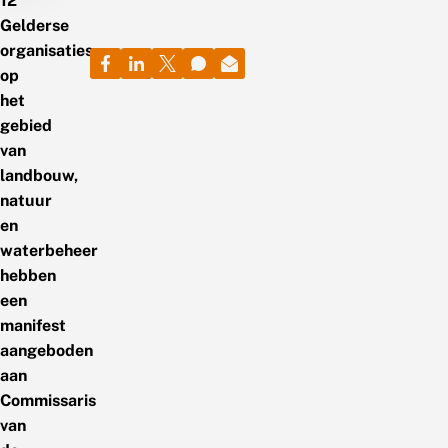
12
Gelderse
organisaties
op
het
gebied
van
landbouw,
natuur
en
waterbeheer
hebben
een
manifest
aangeboden
aan
Commissaris
van