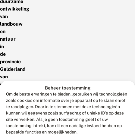
duurzame
ontwikkeling
van
landbouw
en
natuur
in
de
provincie
Gelderland
van
de
Beheer toestemming
afgelopen
Om de beste ervaringen te bieden, gebruiken wij technologieën
jaren
zoals cookies om informatie over je apparaat op te slaan en/of
verloren
te raadplegen. Door in te stemmen met deze technologieën
kunnen wij gegevens zoals surfgedrag of unieke ID's op deze
gaan,
site verwerken. Als je geen toestemming geeft of uw
voor
toestemming intrekt, kan dit een nadelige invloed hebben op
de
bepaalde functies en mogelijkheden.