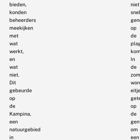
bieden,
niet
konden
sne
beheerders
gen
meekijken
op
met
de
wat
pla
werkt,
kom
en
In
wat
de
niet.
zom
Dit
wor
gebeurde
eitj
op
get
de
op
Kampina,
de
een
gen
natuurgebied
om
in
een