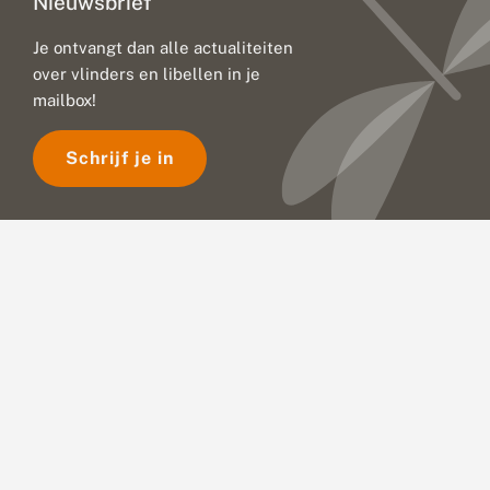
Nieuwsbrief
l
e
b
Je ontvangt dan alle actualiteiten
o
over vlinders en libellen in je
o
mailbox!
s
d
o
Schrijf je in
e
n
e
r