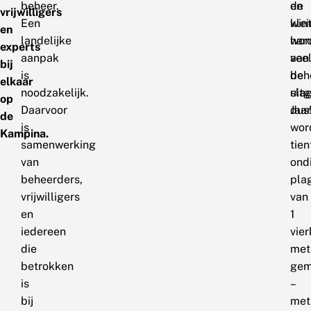
beheer.
de
en
vrijwilligers
Een
win
klei
en
landelijke
wor
har
experts
aanpak
vee
aan
bij
is
beh
de
elkaar
noodzakelijk.
uit
sla
op
Daarvoor
Jaar
dus
de
is
wor
Kampina.
samenwerking
tien
van
ond
beheerders,
pla
vrijwilligers
van
en
1
iedereen
vie
die
met
betrokken
gem
is
–
bij
met