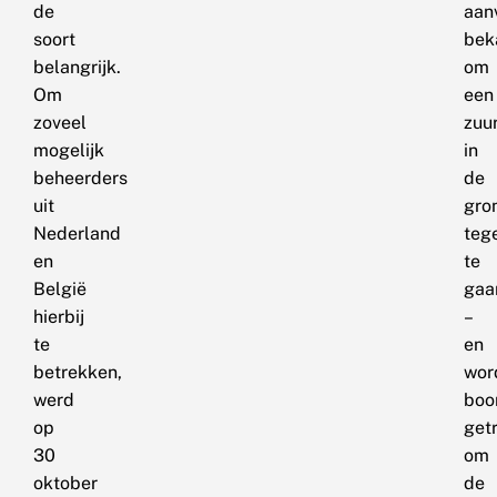
de
aan
soort
bek
belangrijk.
om
Om
een
zoveel
zuu
mogelijk
in
beheerders
de
uit
gro
Nederland
teg
en
te
België
gaa
hierbij
–
te
en
betrekken,
wor
werd
boo
op
get
30
om
oktober
de