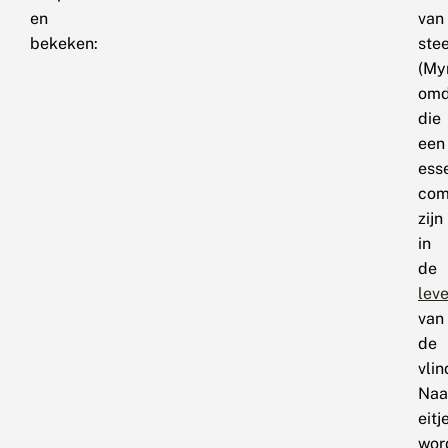
en
van
bekeken:
ste
(My
omd
die
een
ess
com
zijn
in
de
lev
van
de
vlin
Naa
eitj
wor