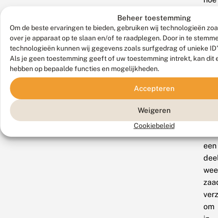
bela
Beheer toestemming
dez
Om de beste ervaringen te bieden, gebruiken wij technologieën zoa
ple
over je apparaat op te slaan en/of te raadplegen. Door in te stem
zijn.
technologieën kunnen wij gegevens zoals surfgedrag of unieke ID'
Als je geen toestemming geeft of uw toestemming intrekt, kan dit 
Na
hebben op bepaalde functies en mogelijkheden.
de
bloe
Accepteren
van
gen
Weigeren
wor
Cookiebeleid
van
een
dee
wee
zaa
ver
om