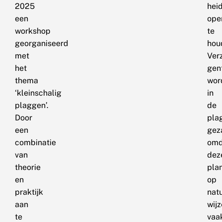
2025
hei
een
ope
workshop
te
georganiseerd
hou
met
Ver
het
gen
thema
wor
‘kleinschalig
in
plaggen’.
de
Door
pla
een
gez
combinatie
omd
van
dez
theorie
pla
en
op
praktijk
natu
aan
wijz
te
vaa