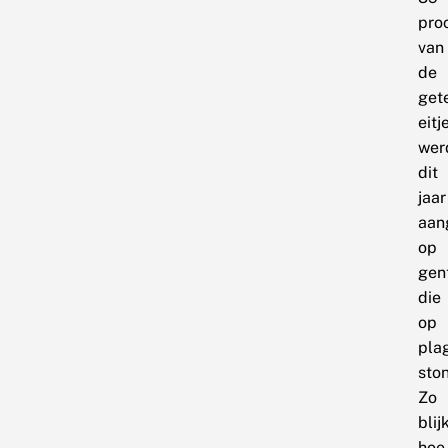
pro
van
de
get
eitj
wer
dit
jaar
aan
op
gen
die
op
pla
sto
Zo
blij
hoe