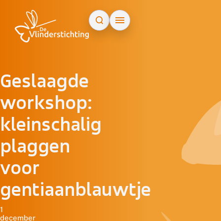
Doorgaan naar inhoud
Geslaagde
workshop:
kleinschalig
plaggen
voor
gentiaanblauwtje
1
december