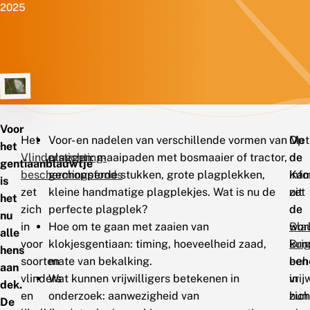
2025
Voor
Het
Voor- en nadelen van verschillende vormen van
Op
Met
het
Vlinderstichting-
plaggen: maaipaden met bosmaaier of tractor,
de
de
gentiaanblauwtje
beschermingsfonds
gechopperde stukken, grote plagplekken,
Kam
inf
is
zet
kleine handmatige plagplekjes. Wat is nu de
zet
uit
het
zich
perfecte plagplek?
de
de
nu
in
Hoe om te gaan met zaaien van
Bla
wor
alle
voor
klokjesgentiaan: timing, hoeveelheid zaad,
Bri
kun
hens
soorten
mate van bekalking.
een
beh
aan
vlinders
Wat kunnen vrijwilligers betekenen in
vrij
in
dek.
en
onderzoek: aanwezigheid van
zich
hun
De