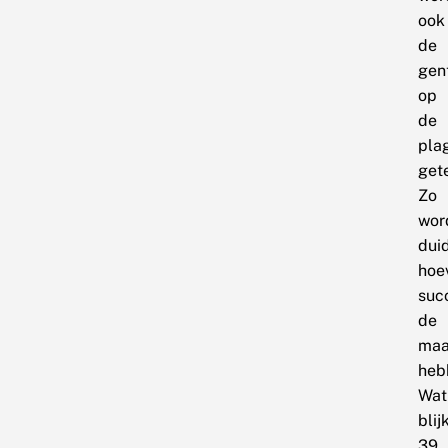
ook
de
gen
op
de
pla
get
Zo
wor
duid
hoe
suc
de
maa
heb
Wat
blijk
39