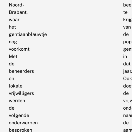
Noord-
bee
Brabant,
te
waar
krij
het
van
gentiaanblauwtje
de
nog
pop
voorkomt.
gen
Met
in
de
dat
beheerders
jaar
en
Ook
lokale
doe
vrijwilligers
de
werden
vrij
de
ond
volgende
naa
onderwerpen
de
besproken
aan