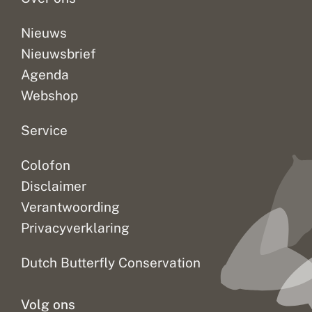
t
e
n
Nieuws
e
Nieuwsbrief
n
f
Agenda
l
i
Webshop
n
k
w
Service
a
t
Colofon
z
e
Disclaimer
l
d
Verantwoording
z
Privacyverklaring
a
a
m
Dutch Butterfly Conservation
h
e
d
Volg ons
e