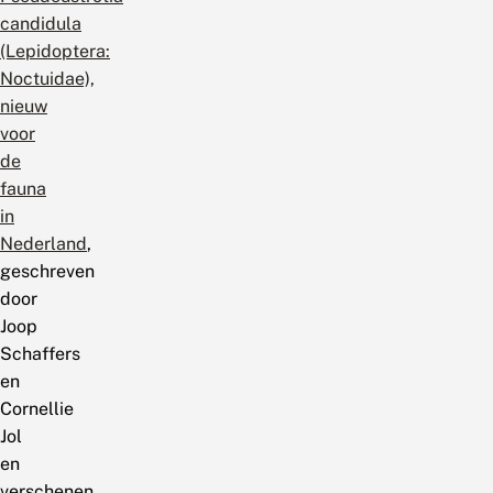
candidula
(Lepidoptera:
Noctuidae),
nieuw
voor
de
fauna
in
Nederland
,
geschreven
door
Joop
Schaffers
en
Cornellie
Jol
en
verschenen