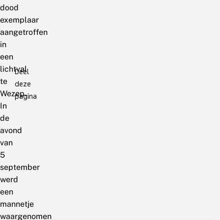
dood
exemplaar
aangetroffen
in
een
lichtval
Deel
te
deze
Wezep.
pagina
In
de
avond
van
5
september
werd
een
mannetje
waargenomen