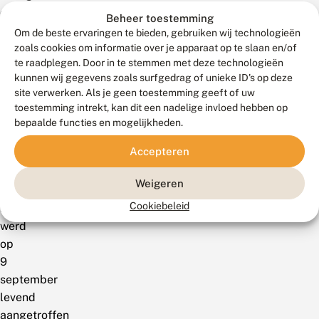
op
Beheer toestemming
een
Om de beste ervaringen te bieden, gebruiken wij technologieën
rivierduin
zoals cookies om informatie over je apparaat op te slaan en/of
te raadplegen. Door in te stemmen met deze technologieën
in
kunnen wij gegevens zoals surfgedrag of unieke ID's op deze
de
site verwerken. Als je geen toestemming geeft of uw
Millingerwaard.
toestemming intrekt, kan dit een nadelige invloed hebben op
Het
bepaalde functies en mogelijkheden.
derde
Accepteren
exemplaar,
ook
Weigeren
een
Cookiebeleid
mannetje,
werd
op
9
september
levend
aangetroffen